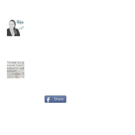
Podcast #1: 3 stappen om direct je
intuïtie te trainen.
Een verdacht plekje ..... Deel 3
Share