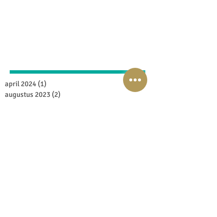
Archive
april 2024
(1)
1 post
augustus 2023
(2)
2 posts
maart 2020
(2)
2 posts
februari 2020
(3)
3 posts
januari 2020
(3)
3 posts
december 2019
(1)
1 post
april 2019
(2)
2 posts
maart 2019
(1)
1 post
oktober 2018
(1)
1 post
november 2017
(1)
1 post
september 2017
(1)
1 post
juli 2017
(1)
1 post
april 2017
(2)
2 posts