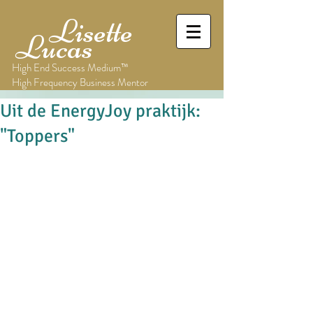
Lisette
Lucas
High End Success Medium™
High Frequency Business Mentor
Uit de EnergyJoy praktijk:
"Toppers"