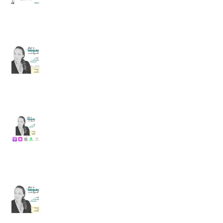
Podcast #4. Aarding, 13 symptomen
dat je niet goed geaard bent en 10+
tips hoe je kan aarden.
Podcast #3. Grenzen stellen, 3 Tips en
de Liefde voor JeZelf Meditatie
(gratis).
Podcast #2 Energie, leer je eigen
energie weer (her)kennen met de
Energy Tracker Tool.