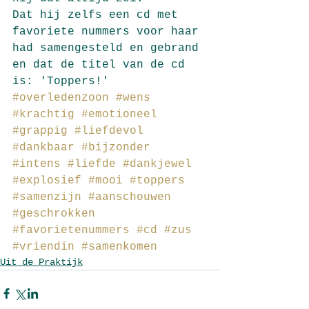
Dat hij zelfs een cd met 
favoriete nummers voor haar 
had samengesteld en gebrand 
en dat de titel van de cd 
is: 'Toppers!'
#overledenzoon
#wens
#krachtig
#emotioneel
#grappig
#liefdevol
#dankbaar
#bijzonder
#intens
#liefde
#dankjewel
#explosief
#mooi
#toppers
#samenzijn
#aanschouwen
#geschrokken
#favorietenummers
#cd
#zus
#vriendin
#samenkomen
Uit de Praktijk