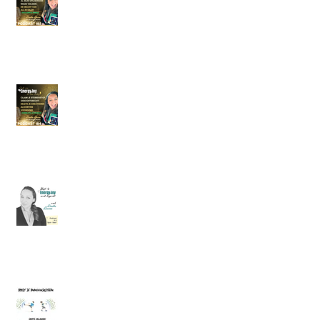
Transformeer Je Leven met de Kracht
van Soulful Leiderschap
Ontketen Jouw Sterrenstof
Potentieel: Transformeer, Bloei &
Thrive Met De Kracht van EnergyJoy
Podcast #6. Spiri- Wat? Vragen,
antwoorden, inzichten en tips
Podcast #5. Boost Je Immuunsysteem
met de Kracht van je (Onderbewuste)
Mind + gratis Meditatie