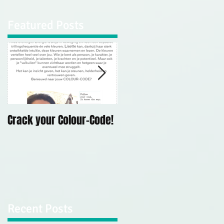
Featured Posts
Crack your Colour-Code!
Demonstratie
Mediumschap Kerk Op
Hodenpijl, 10 mei 2019
Recent Posts