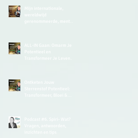
Mijn internationale,
wereldwijd
gerenommeerde, mentor
zei in 2015 in de UK tegen
me: ‘Lisette, you have a
very analytical mind.’
ALL-IN Gaan: Omarm Je
Potentieel en
Transformeer Je Leven
met de Kracht van Soulful
Leiderschap
Ontketen Jouw
Sterrenstof Potentieel:
Transformeer, Bloei &
Thrive Met De Kracht van
EnergyJoy
Podcast #6. Spiri- Wat?
Vragen, antwoorden,
inzichten en tips