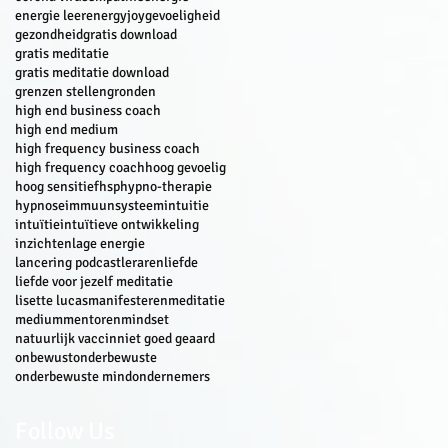
energie leer
energyjoy
gevoeligheid
gezondheid
gratis download
gratis meditatie
gratis meditatie download
grenzen stellen
gronden
high end business coach
high end medium
high frequency business coach
high frequency coach
hoog gevoelig
hoog sensitief
hsp
hypno-therapie
hypnose
immuunsysteem
intuitie
intuïtie
intuïtieve ontwikkeling
inzichten
lage energie
lancering podcast
leraren
liefde
liefde voor jezelf meditatie
lisette lucas
manifesteren
meditatie
medium
mentoren
mindset
natuurlijk vaccin
niet goed geaard
onbewust
onderbewuste
onderbewuste mind
ondernemers
Follow Us