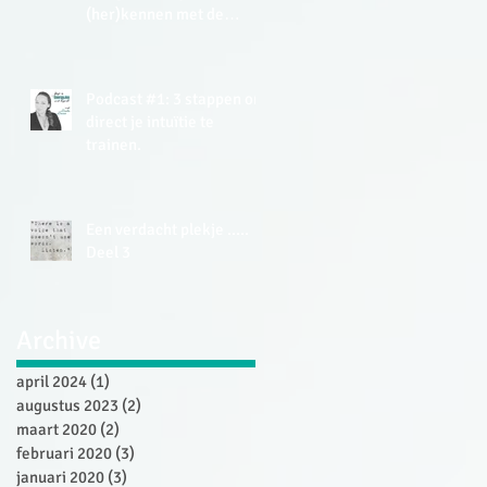
(her)kennen met de
Energy Tracker Tool.
Podcast #1: 3 stappen om
direct je intuïtie te
trainen.
Een verdacht plekje .....
Deel 3
Archive
april 2024
(1)
1 post
augustus 2023
(2)
2 posts
maart 2020
(2)
2 posts
februari 2020
(3)
3 posts
januari 2020
(3)
3 posts