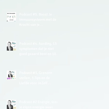
Podcast #5. Boost Je
Immuunsysteem met de
Kracht van je
(Onderbewuste) Mind +
gratis Meditatie
Podcast #4. Aarding, 13
symptomen dat je niet
goed geaard bent en 10+
tips hoe je kan aarden.
Podcast #3. Grenzen
stellen, 3 Tips en de
Liefde voor JeZelf
Meditatie (gratis).
Podcast #2 Energie, leer
je eigen energie weer