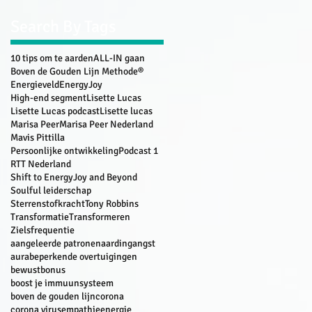
Search By Tags
10 tips om te aarden
ALL-IN gaan
Boven de Gouden Lijn Methode®
Energieveld
EnergyJoy
High-end segment
Lisette Lucas
Lisette Lucas podcast
Lisette lucas
Marisa Peer
Marisa Peer Nederland
Mavis Pittilla
Persoonlijke ontwikkeling
Podcast 1
RTT Nederland
Shift to EnergyJoy and Beyond
Soulful leiderschap
Sterrenstofkracht
Tony Robbins
Transformatie
Transformeren
Zielsfrequentie
aangeleerde patronen
aarding
angst
aura
beperkende overtuigingen
bewust
bonus
boost je immuunsysteem
boven de gouden lijn
corona
corona virus
empathie
energie