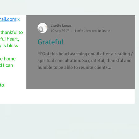
Lisette Lucas
19 sep 2017
1 minuten om te lezen
Grateful
💚Got this heartwarming email after a reading /
spiritual consultation. So grateful, thankful and
humble to be able to reunite clients...