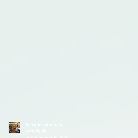
e en
n
e
r. 2
e
Mijn internationale,
wereldwijd
gerenommeerde, mentor