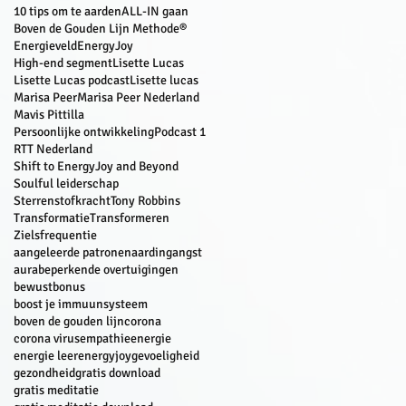
10 tips om te aarden
ALL-IN gaan
Boven de Gouden Lijn Methode®
Energieveld
EnergyJoy
High-end segment
Lisette Lucas
Lisette Lucas podcast
Lisette lucas
Marisa Peer
Marisa Peer Nederland
Mavis Pittilla
Persoonlijke ontwikkeling
Podcast 1
RTT Nederland
Shift to EnergyJoy and Beyond
Soulful leiderschap
Sterrenstofkracht
Tony Robbins
Transformatie
Transformeren
Zielsfrequentie
aangeleerde patronen
aarding
angst
aura
beperkende overtuigingen
bewust
bonus
boost je immuunsysteem
boven de gouden lijn
corona
corona virus
empathie
energie
energie leer
energyjoy
gevoeligheid
gezondheid
gratis download
gratis meditatie