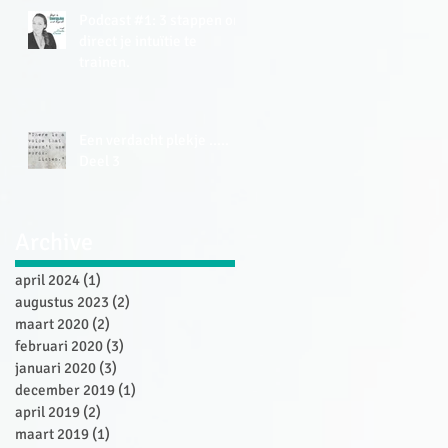
Podcast #1: 3 stappen om
direct je intuïtie te
trainen.
Een verdacht plekje .....
Deel 3
Archive
april 2024
(1)
1 post
augustus 2023
(2)
2 posts
maart 2020
(2)
2 posts
februari 2020
(3)
3 posts
januari 2020
(3)
3 posts
december 2019
(1)
1 post
april 2019
(2)
2 posts
maart 2019
(1)
1 post