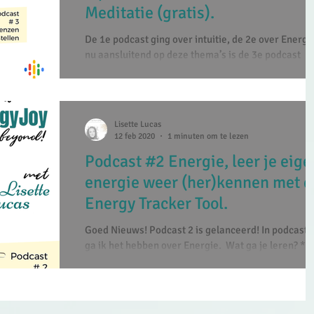
Meditatie (gratis).
De 1e podcast ging over intuitie, de 2e over Energi
nu aansluitend op deze thema’s is de 3e podcast
onstaan. Ik ga het vandaag hebben...
Lisette Lucas
12 feb 2020
1 minuten om te lezen
Podcast #2 Energie, leer je eige
energie weer (her)kennen met d
Energy Tracker Tool.
Goed Nieuws! Podcast 2 is gelanceerd! In podcast n
ga ik het hebben over Energie. ​ Wat ga je leren? *J
leert weer herkennen wat...