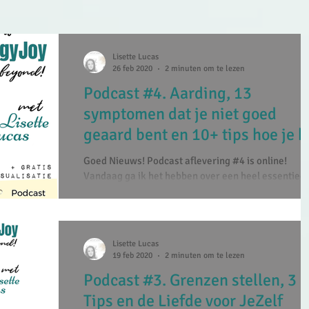
Lisette Lucas
26 feb 2020
2 minuten om te lezen
Podcast #4. Aarding, 13
symptomen dat je niet goed
geaard bent en 10+ tips hoe je 
aarden.
Goed Nieuws! Podcast aflevering #4 is online! ​
Vandaag ga ik het hebben over een heel essentieel
onderdeel van intuitieve ontwikkeling...
Lisette Lucas
19 feb 2020
2 minuten om te lezen
Podcast #3. Grenzen stellen, 3
Tips en de Liefde voor JeZelf