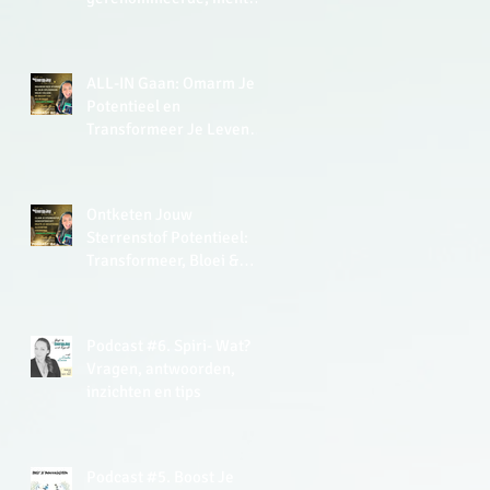
zei in 2015 in de UK tegen
me: ‘Lisette, you have a
very analytical mind.’
ALL-IN Gaan: Omarm Je
Potentieel en
Transformeer Je Leven
met de Kracht van Soulful
Leiderschap
Ontketen Jouw
Sterrenstof Potentieel:
Transformeer, Bloei &
Thrive Met De Kracht van
EnergyJoy
Podcast #6. Spiri- Wat?
Vragen, antwoorden,
inzichten en tips
Podcast #5. Boost Je