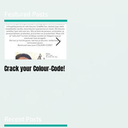
Featured Posts
kan
Crack your Colour-Code!
Demonstratie
Mediumschap Kerk Op
Hodenpijl, 10 mei 2019
Recent Posts