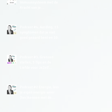
Immuunsysteem met de
Kracht van je
(Onderbewuste) Mind +
gratis Meditatie
Podcast #4. Aarding, 13
symptomen dat je niet
goed geaard bent en 10+
tips hoe je kan aarden.
Podcast #3. Grenzen
stellen, 3 Tips en de
Liefde voor JeZelf
Meditatie (gratis).
Podcast #2 Energie, leer
je eigen energie weer
(her)kennen met de
Energy Tracker Tool.