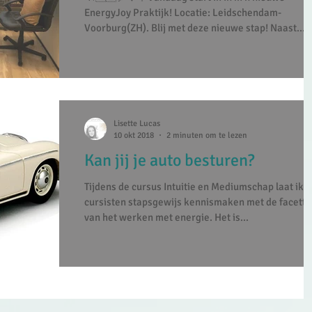
EnergyJoy Praktijk! Locatie: Leidschendam-
Voorburg(ZH). Blij met deze nieuwe stap! Naast...
Lisette Lucas
10 okt 2018
2 minuten om te lezen
Kan jij je auto besturen?
Tijdens de cursus Intuitie en Mediumschap laat ik 
cursisten stapsgewijs kennismaken met de facett
van het werken met energie. Het is...