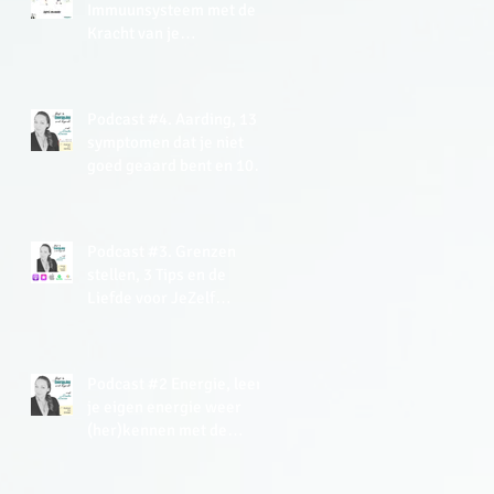
Immuunsysteem met de
Kracht van je
(Onderbewuste) Mind +
gratis Meditatie
Podcast #4. Aarding, 13
symptomen dat je niet
goed geaard bent en 10+
tips hoe je kan aarden.
Podcast #3. Grenzen
stellen, 3 Tips en de
Liefde voor JeZelf
Meditatie (gratis).
Podcast #2 Energie, leer
je eigen energie weer
(her)kennen met de
Energy Tracker Tool.