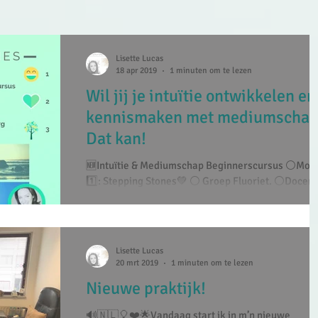
Lisette Lucas
18 apr 2019
1 minuten om te lezen
Wil jij je intuïtie ontwikkelen en
kennismaken met mediumschap
Dat kan!
🆕Intuïtie & Mediumschap Beginnerscursus ⚪️Module
1️⃣: Stepping Stones💚 ⚪️ Groep Fluoriet. ⚪️Docent:
Medium Lisette Lucas ⚪️Locatie:...
Lisette Lucas
20 mrt 2019
1 minuten om te lezen
Nieuwe praktijk!
🔊🇳🇱🎈❤️🌟Vandaag start ik in m’n nieuwe