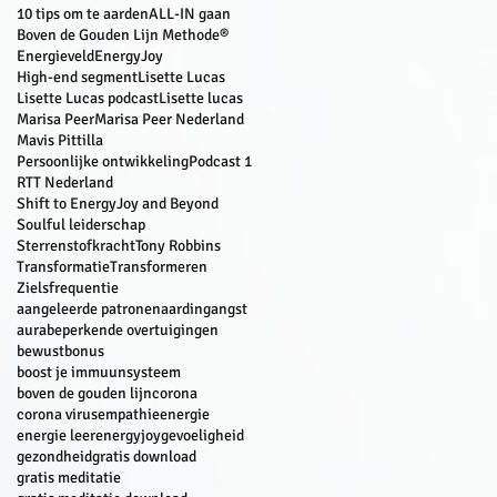
10 tips om te aarden
ALL-IN gaan
Boven de Gouden Lijn Methode®
Energieveld
EnergyJoy
High-end segment
Lisette Lucas
Lisette Lucas podcast
Lisette lucas
Marisa Peer
Marisa Peer Nederland
Mavis Pittilla
Persoonlijke ontwikkeling
Podcast 1
RTT Nederland
Shift to EnergyJoy and Beyond
Soulful leiderschap
Sterrenstofkracht
Tony Robbins
Transformatie
Transformeren
Zielsfrequentie
aangeleerde patronen
aarding
angst
aura
beperkende overtuigingen
bewust
bonus
boost je immuunsysteem
boven de gouden lijn
corona
corona virus
empathie
energie
energie leer
energyjoy
gevoeligheid
gezondheid
gratis download
gratis meditatie