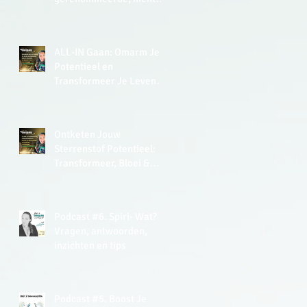
zei in 2015 in de UK tegen
me: ‘Lisette, you have a
very analytical mind.’
ALL-IN Gaan: Omarm Je
Potentieel en
Transformeer Je Leven
met de Kracht van Soulful
Leiderschap
Ontketen Jouw
Sterrenstof Potentieel:
Transformeer, Bloei &
Thrive Met De Kracht van
EnergyJoy
Podcast #6. Spiri- Wat?
Vragen, antwoorden,
inzichten en tips
Podcast #5. Boost Je