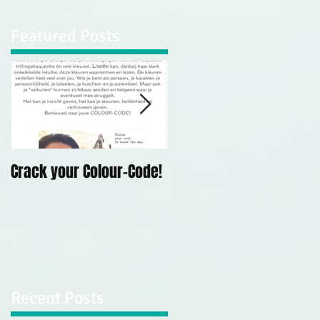
Featured Posts
?
Crack your Colour-Code!
Demonstratie
Mediumschap Kerk Op
Hodenpijl, 10 mei 2019
Recent Posts