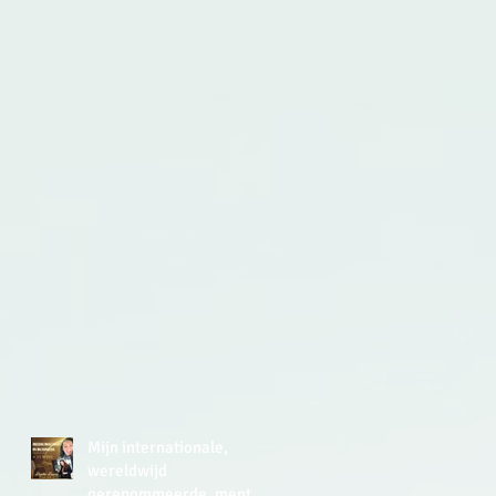
de
en
Mijn internationale,
wereldwijd
gerenommeerde, mentor