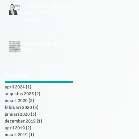
Podcast #1: 3 stappen om
direct je intuïtie te
trainen.
Een verdacht plekje .....
Deel 3
Archive
april 2024
(1)
1 post
augustus 2023
(2)
2 posts
maart 2020
(2)
2 posts
februari 2020
(3)
3 posts
januari 2020
(3)
3 posts
december 2019
(1)
1 post
april 2019
(2)
2 posts
maart 2019
(1)
1 post