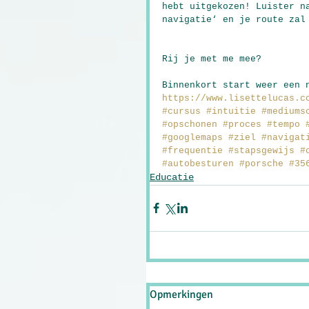
hebt uitgekozen! Luister n
navigatie‘ en je route zal
Rij je met me mee? 
Binnenkort start weer een 
https://www.lisettelucas.c
#cursus
#intuitie
#mediums
#opschonen
#proces
#tempo
#googlemaps
#ziel
#navigat
#frequentie
#stapsgewijs
#
#autobesturen
#porsche
#35
Educatie
Opmerkingen