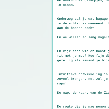
de waarschuwingslampjes, d
te staan.
Onderweg zal je wat bagage
in de achterbak meeneemt. 
aan de banden toch?!
En we willen zo lang mogel
En kijk eens wie er naast 
rit met je mee? Hoe fijn d
gezellig als iemand je bij
Intuïtieve ontwikkeling is
zoveel brengen. Het zal je
maps’.
De map, de kaart van de Zi
De route die je mag nemen 