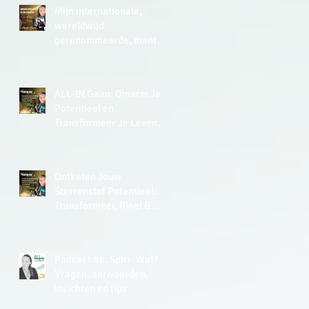
Mijn internationale,
wereldwijd
gerenommeerde, mentor
zei in 2015 in de UK tegen
me: ‘Lisette, you have a
very analytical mind.’
ALL-IN Gaan: Omarm Je
Potentieel en
Transformeer Je Leven
met de Kracht van Soulful
Leiderschap
Ontketen Jouw
Sterrenstof Potentieel:
Transformeer, Bloei &
Thrive Met De Kracht van
EnergyJoy
Podcast #6. Spiri- Wat?
Vragen, antwoorden,
inzichten en tips