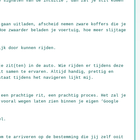
e signalen van de intuitie’, dan zal je stil komen 
 gaan uitladen, afscheid nemen zware koffers die je 
Hoe zwaarder beladen je voertuig, hoe meer slijtage 
ijk door kunnen rijden.
je zit(ten) in de auto. Wie rijden er tijdens deze 
it samen te ervaren. Altijd handig, prettig en 
staat tijdens het navigeren lijkt mij.
 een prachtige rit, een prachtig proces. Het zal je 
 vooral wegen laten zien binnen je eigen ‘Google 
el.
om te arriveren op de bestemming die jij zelf ooit 