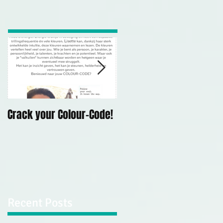
Crack your Colour-Code!
Demonstratie
Mediumschap Kerk Op
Hodenpijl, 10 mei 2019
Recent Posts