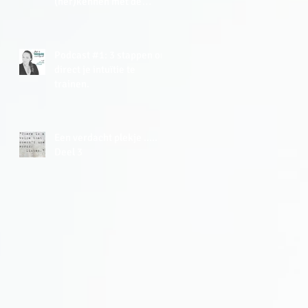
(her)kennen met de
Energy Tracker Tool.
Podcast #1: 3 stappen om
direct je intuïtie te
trainen.
Een verdacht plekje .....
Deel 3