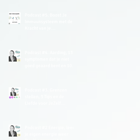
Podcast #5. Boost Je
Immuunsysteem met de
Kracht van je
(Onderbewuste) Mind +
gratis Meditatie
Podcast #4. Aarding, 13
symptomen dat je niet
goed geaard bent en 10+
tips hoe je kan aarden.
Podcast #3. Grenzen
stellen, 3 Tips en de
Liefde voor JeZelf
Meditatie (gratis).
Podcast #2 Energie, leer
je eigen energie weer