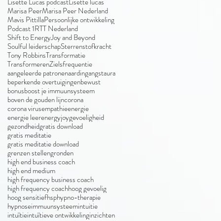
Lisette Lucas podcast
Lisette lucas
Marisa Peer
Marisa Peer Nederland
Mavis Pittilla
Persoonlijke ontwikkeling
Podcast 1
RTT Nederland
Shift to EnergyJoy and Beyond
Soulful leiderschap
Sterrenstofkracht
Tony Robbins
Transformatie
Transformeren
Zielsfrequentie
aangeleerde patronen
aarding
angst
aura
beperkende overtuigingen
bewust
bonus
boost je immuunsysteem
boven de gouden lijn
corona
corona virus
empathie
energie
energie leer
energyjoy
gevoeligheid
gezondheid
gratis download
gratis meditatie
gratis meditatie download
grenzen stellen
gronden
high end business coach
high end medium
high frequency business coach
high frequency coach
hoog gevoelig
hoog sensitief
hsp
hypno-therapie
hypnose
immuunsysteem
intuitie
intuïtie
intuïtieve ontwikkeling
inzichten