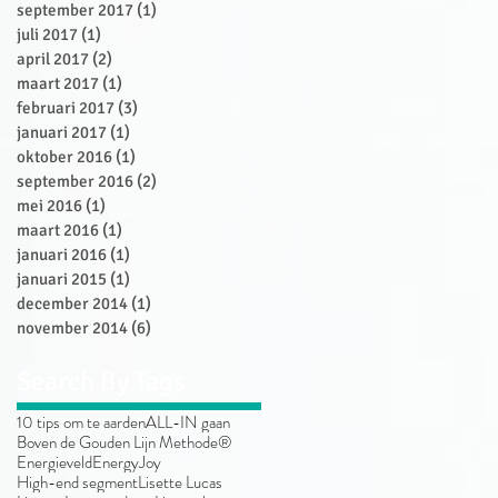
september 2017
(1)
1 post
juli 2017
(1)
1 post
april 2017
(2)
2 posts
maart 2017
(1)
1 post
februari 2017
(3)
3 posts
januari 2017
(1)
1 post
oktober 2016
(1)
1 post
september 2016
(2)
2 posts
mei 2016
(1)
1 post
maart 2016
(1)
1 post
januari 2016
(1)
1 post
januari 2015
(1)
1 post
december 2014
(1)
1 post
november 2014
(6)
6 posts
Search By Tags
10 tips om te aarden
ALL-IN gaan
Boven de Gouden Lijn Methode®
Energieveld
EnergyJoy
High-end segment
Lisette Lucas