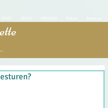
START
GROW
PREMIUM
Podcast
Resources
tte
tor
besturen?