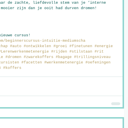
aar de zachte, liefdevolle stem van je ‘interne 
 mooier zijn dan je ooit had durven dromen!
nieuwe cursus! 
om/beginnerscursus-intuitie-mediumscha
chap
#auto
#ontwikkelen
#groei
#finetunen
#energie
#Lerenwerkenmetenergie
#rijden
#stilstaan
#rit
ie
#dromen
#zwarekoffers
#bagage
#trillingsniveau
cursisten
#facetten
#werkenmetenergie
#oefeningen
6
#koffers