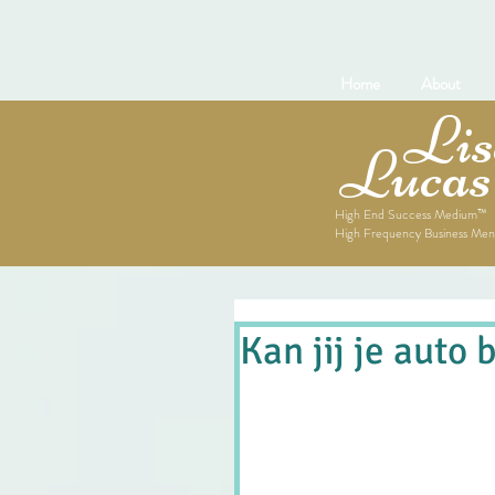
Home
About
Lise
Lucas
High End Success Medium™
High Frequency Business Men
Kan jij je auto 