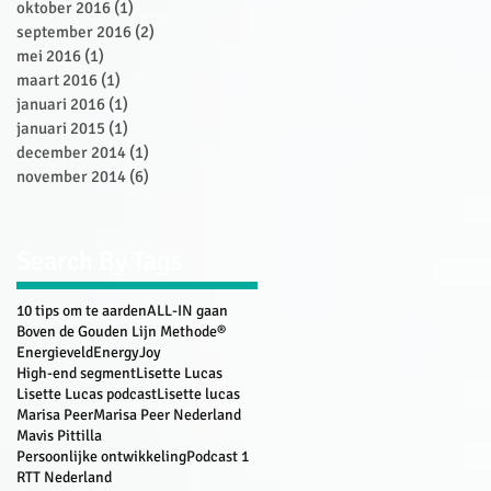
oktober 2016
(1)
1 post
september 2016
(2)
2 posts
mei 2016
(1)
1 post
maart 2016
(1)
1 post
januari 2016
(1)
1 post
januari 2015
(1)
1 post
december 2014
(1)
1 post
november 2014
(6)
6 posts
Search By Tags
10 tips om te aarden
ALL-IN gaan
Boven de Gouden Lijn Methode®
Energieveld
EnergyJoy
High-end segment
Lisette Lucas
Lisette Lucas podcast
Lisette lucas
Marisa Peer
Marisa Peer Nederland
Mavis Pittilla
Persoonlijke ontwikkeling
Podcast 1
RTT Nederland