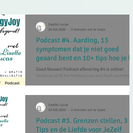
Lisette Lucas
26 feb 2020
2 minuten om te lezen
Podcast #4. Aarding, 13
symptomen dat je niet goed
geaard bent en 10+ tips hoe je 
aarden.
Goed Nieuws! Podcast aflevering #4 is online! ​
Vandaag ga ik het hebben over een heel essentieel
onderdeel van intuitieve ontwikkeling...
Lisette Lucas
19 feb 2020
2 minuten om te lezen
Podcast #3. Grenzen stellen, 3
Tips en de Liefde voor JeZelf