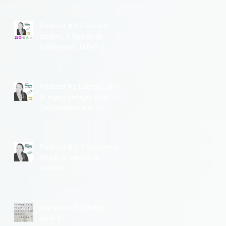
Podcast #3. Grenzen
stellen, 3 Tips en de
Liefde voor JeZelf
Meditatie (gratis).
Podcast #2 Energie, leer
je eigen energie weer
(her)kennen met de
Energy Tracker Tool.
Podcast #1: 3 stappen om
direct je intuïtie te
trainen.
Een verdacht plekje .....
Deel 3