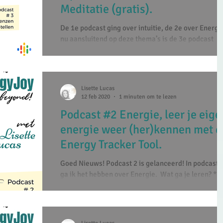
Meditatie (gratis).
De 1e podcast ging over intuitie, de 2e over Energi
nu aansluitend op deze thema’s is de 3e podcast
onstaan. Ik ga het vandaag hebben...
Lisette Lucas
12 feb 2020
1 minuten om te lezen
Podcast #2 Energie, leer je eige
energie weer (her)kennen met d
Energy Tracker Tool.
Goed Nieuws! Podcast 2 is gelanceerd! In podcast n
ga ik het hebben over Energie. ​ Wat ga je leren? *J
leert weer herkennen wat...