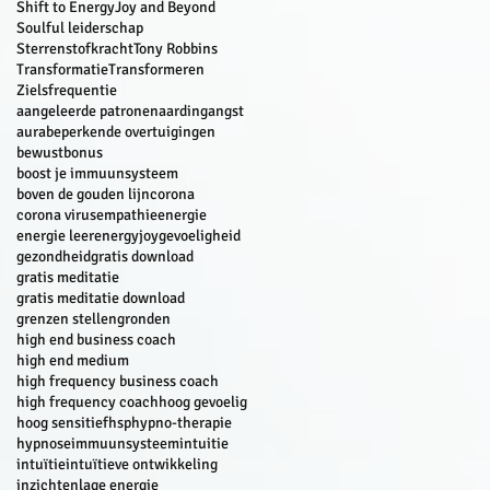
Shift to EnergyJoy and Beyond
Soulful leiderschap
Sterrenstofkracht
Tony Robbins
Transformatie
Transformeren
Zielsfrequentie
aangeleerde patronen
aarding
angst
aura
beperkende overtuigingen
bewust
bonus
boost je immuunsysteem
boven de gouden lijn
corona
corona virus
empathie
energie
energie leer
energyjoy
gevoeligheid
gezondheid
gratis download
gratis meditatie
gratis meditatie download
grenzen stellen
gronden
high end business coach
high end medium
high frequency business coach
high frequency coach
hoog gevoelig
hoog sensitief
hsp
hypno-therapie
hypnose
immuunsysteem
intuitie
intuïtie
intuïtieve ontwikkeling
inzichten
lage energie