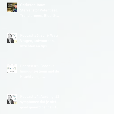
Ontketen Jouw
Sterrenstof Potentieel:
Transformeer, Bloei &
Thrive Met De Kracht van
EnergyJoy
Podcast #6. Spiri- Wat?
Vragen, antwoorden,
inzichten en tips
Podcast #5. Boost Je
Immuunsysteem met de
Kracht van je
(Onderbewuste) Mind +
gratis Meditatie
Podcast #4. Aarding, 13
symptomen dat je niet
goed geaard bent en 10+
tips hoe je kan aarden.