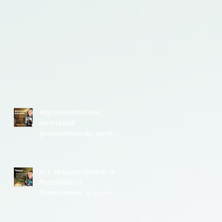
 je
Mijn internationale,
wereldwijd
gerenommeerde, mentor
zei in 2015 in de UK tegen
me: ‘Lisette, you have a
very analytical mind.’
ALL-IN Gaan: Omarm Je
Potentieel en
Transformeer Je Leven
met de Kracht van Soulful
Leiderschap