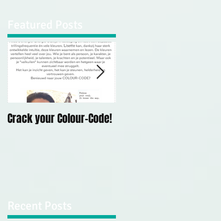
Featured Posts
kan
Crack your Colour-Code!
Demonstratie
Mediumschap Kerk Op
Hodenpijl, 10 mei 2019
Recent Posts