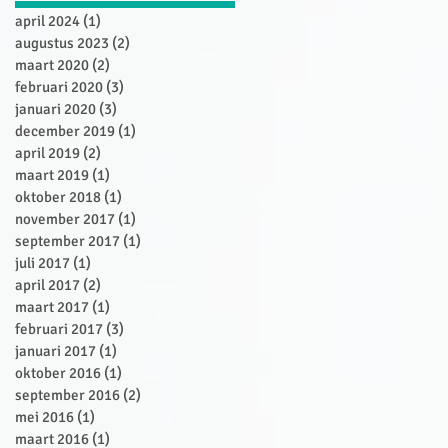
april 2024
(1)
1 post
augustus 2023
(2)
2 posts
maart 2020
(2)
2 posts
februari 2020
(3)
3 posts
januari 2020
(3)
3 posts
december 2019
(1)
1 post
april 2019
(2)
2 posts
maart 2019
(1)
1 post
oktober 2018
(1)
1 post
november 2017
(1)
1 post
september 2017
(1)
1 post
juli 2017
(1)
1 post
april 2017
(2)
2 posts
maart 2017
(1)
1 post
februari 2017
(3)
3 posts
januari 2017
(1)
1 post
oktober 2016
(1)
1 post
september 2016
(2)
2 posts
mei 2016
(1)
1 post
maart 2016
(1)
1 post