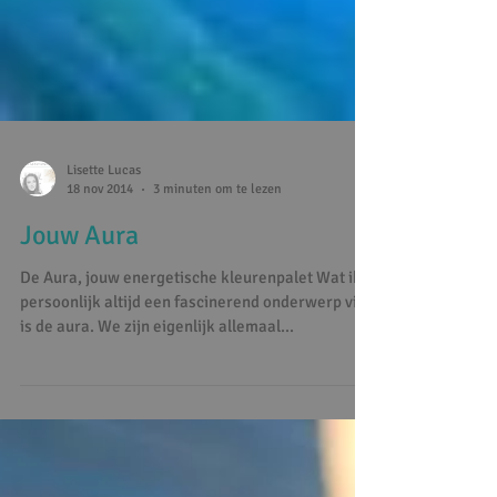
Lisette Lucas
18 nov 2014
3 minuten om te lezen
Jouw Aura
De Aura, jouw energetische kleurenpalet Wat ik
persoonlijk altijd een fascinerend onderwerp vind
is de aura. We zijn eigenlijk allemaal...