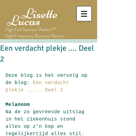
Lisette
Lucas
High End Success Medium™
High Frequency Business Mentor
Een verdacht plekje .... Deel
2
Deze blog is het vervolg op 
de blog: 
Een verdacht 
plekje ..... Deel 1
Melanoom
Na de zo gevreesde uitslag 
in het ziekenhuis stond 
alles op z'n kop en 
tegelijkertijd alles stil. 