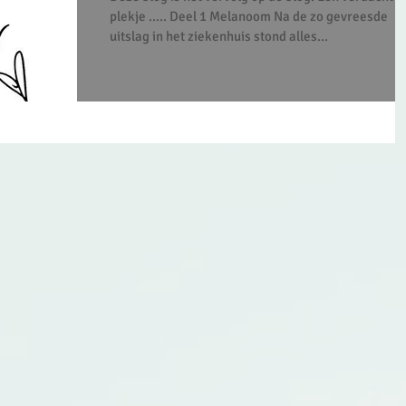
plekje ..... Deel 1 Melanoom Na de zo gevreesde
uitslag in het ziekenhuis stond alles...