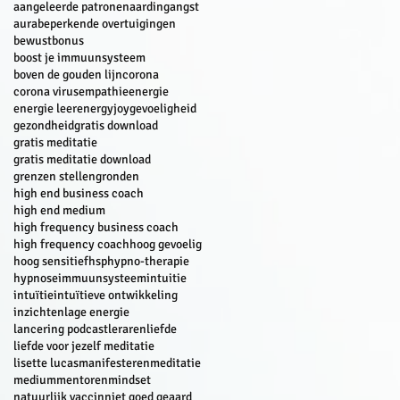
aangeleerde patronen
aarding
angst
aura
beperkende overtuigingen
bewust
bonus
boost je immuunsysteem
boven de gouden lijn
corona
corona virus
empathie
energie
energie leer
energyjoy
gevoeligheid
gezondheid
gratis download
gratis meditatie
gratis meditatie download
grenzen stellen
gronden
high end business coach
high end medium
high frequency business coach
high frequency coach
hoog gevoelig
hoog sensitief
hsp
hypno-therapie
hypnose
immuunsysteem
intuitie
intuïtie
intuïtieve ontwikkeling
inzichten
lage energie
lancering podcast
leraren
liefde
liefde voor jezelf meditatie
lisette lucas
manifesteren
meditatie
medium
mentoren
mindset
natuurlijk vaccin
niet goed geaard