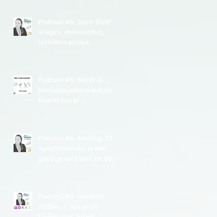
EnergyJoy
Podcast #6. Spiri- Wat?
Vragen, antwoorden,
inzichten en tips
Podcast #5. Boost Je
Immuunsysteem met de
Kracht van je
(Onderbewuste) Mind +
gratis Meditatie
Podcast #4. Aarding, 13
symptomen dat je niet
goed geaard bent en 10+
tips hoe je kan aarden.
Podcast #3. Grenzen
stellen, 3 Tips en de
Liefde voor JeZelf