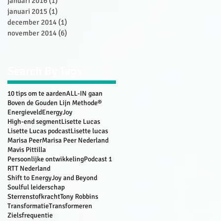
januari 2016
(1)
1 post
januari 2015
(1)
1 post
december 2014
(1)
1 post
november 2014
(6)
6 posts
Search By Tags
10 tips om te aarden
ALL-IN gaan
Boven de Gouden Lijn Methode®
Energieveld
EnergyJoy
High-end segment
Lisette Lucas
Lisette Lucas podcast
Lisette lucas
Marisa Peer
Marisa Peer Nederland
Mavis Pittilla
Persoonlijke ontwikkeling
Podcast 1
RTT Nederland
Shift to EnergyJoy and Beyond
Soulful leiderschap
Sterrenstofkracht
Tony Robbins
Transformatie
Transformeren
Zielsfrequentie