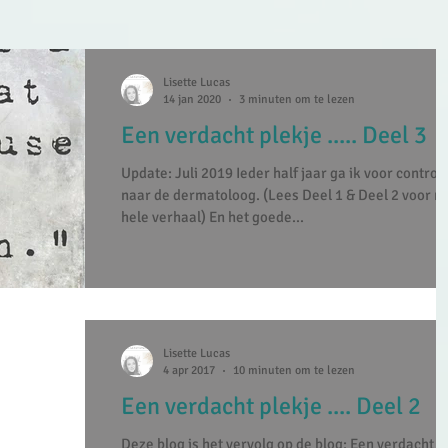
Lisette Lucas
14 jan 2020
3 minuten om te lezen
Een verdacht plekje ..... Deel 3
Update: Juli 2019 Ieder half jaar ga ik voor control
naar de dermatoloog. (Lees Deel 1 & Deel 2 voor m
hele verhaal) En het goede...
Lisette Lucas
4 apr 2017
10 minuten om te lezen
Een verdacht plekje .... Deel 2
Deze blog is het vervolg op de blog: Een verdacht