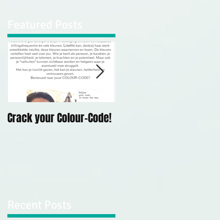
Featured Posts
e
ijn
Crack your Colour-Code!
Demonstratie
Mediumschap Kerk Op
Hodenpijl, 10 mei 2019
Recent Posts