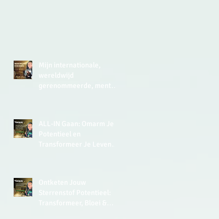
Mijn internationale,
wereldwijd
gerenommeerde, mentor
zei in 2015 in de UK tegen
me: ‘Lisette, you have a
very analytical mind.’
ALL-IN Gaan: Omarm Je
Potentieel en
Transformeer Je Leven
met de Kracht van Soulful
Leiderschap
Ontketen Jouw
Sterrenstof Potentieel:
Transformeer, Bloei &
Thrive Met De Kracht van