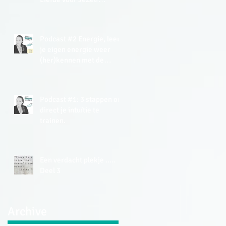
Meditatie (gratis).
Podcast #2 Energie, leer
je eigen energie weer
(her)kennen met de
Energy Tracker Tool.
Podcast #1: 3 stappen om
direct je intuïtie te
trainen.
Een verdacht plekje .....
Deel 3
Archive