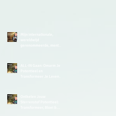
ap
Mijn internationale,
wereldwijd
gerenommeerde, mentor
zei in 2015 in de UK tegen
me: ‘Lisette, you have a
very analytical mind.’
ALL-IN Gaan: Omarm Je
Potentieel en
Transformeer Je Leven
met de Kracht van Soulful
Leiderschap
Ontketen Jouw
Sterrenstof Potentieel:
Transformeer, Bloei &
Thrive Met De Kracht van