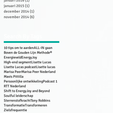
januari 2016
(1)
1 post
januari 2015
(1)
1 post
december 2014
(1)
1 post
november 2014
(6)
6 posts
Search By Tags
10 tips om te aarden
ALL-IN gaan
Boven de Gouden Lijn Methode®
Energieveld
EnergyJoy
High-end segment
Lisette Lucas
Lisette Lucas podcast
Lisette lucas
Marisa Peer
Marisa Peer Nederland
Mavis Pittilla
Persoonlijke ontwikkeling
Podcast 1
RTT Nederland
Shift to EnergyJoy and Beyond
Soulful leiderschap
Sterrenstofkracht
Tony Robbins
Transformatie
Transformeren
Zielsfrequentie