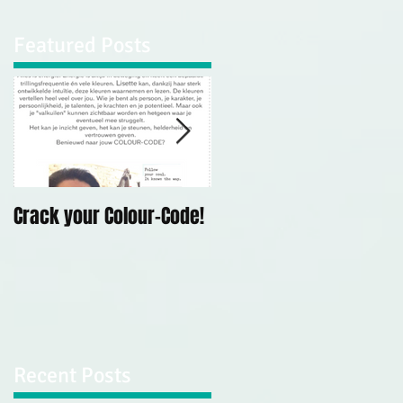
Featured Posts
Crack your Colour-Code!
Demonstratie
Mediumschap Kerk Op
Hodenpijl, 10 mei 2019
Recent Posts
s is