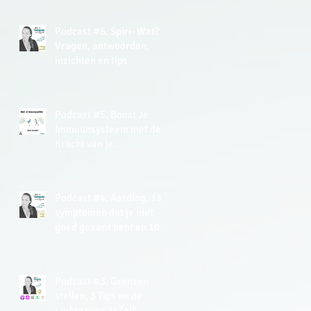
EnergyJoy
Podcast #6. Spiri- Wat?
Vragen, antwoorden,
inzichten en tips
Podcast #5. Boost Je
Immuunsysteem met de
Kracht van je
(Onderbewuste) Mind +
gratis Meditatie
Podcast #4. Aarding, 13
symptomen dat je niet
goed geaard bent en 10+
tips hoe je kan aarden.
Podcast #3. Grenzen
stellen, 3 Tips en de
Liefde voor JeZelf