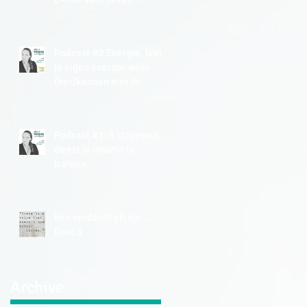
Meditatie (gratis).
Podcast #2 Energie, leer
je eigen energie weer
(her)kennen met de
Energy Tracker Tool.
Podcast #1: 3 stappen om
direct je intuïtie te
trainen.
Een verdacht plekje .....
Deel 3
Archive