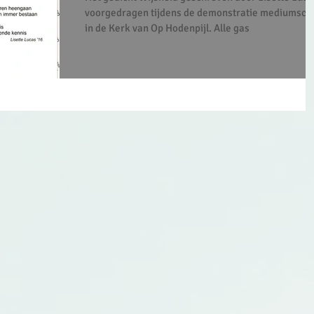
voorgedragen tijdens de demonstratie mediumsch
in de Kerk van Op Hodenpijl. Alle gas