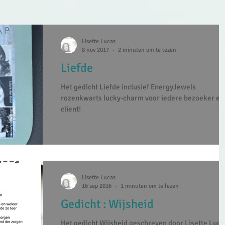
Lisette Lucas
8 nov 2017
2 minuten om te lezen
Liefde
Het gedicht Liefde inclusief EnergyJewels
rozenkwarts lucky-charm voor iedere bezoeker en
client!
Lisette Lucas
16 sep 2016
1 minuten om te lezen
Gedicht : Wijsheid
Het gedicht Wijsheid geschreven door Lisette Luca