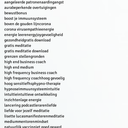
aangeleerde patronen
aarding
angst
aura
beperkende overtuigingen
bewust
bonus
boost je immuunsysteem
boven de gouden lijn
corona
corona virus
empathie
energie
energie leer
energyjoy
gevoeligheid
gezondheid
gratis download
gratis meditatie
gratis meditatie download
grenzen stellen
gronden
high end business coach
high end medium
high frequency business coach
high frequency coach
hoog gevoelig
hoog sensitief
hsp
hypno-therapie
hypnose
immuunsysteem
intuitie
intuïtie
intuïtieve ontwikkeling
inzichten
lage energie
lancering podcast
leraren
liefde
liefde voor jezelf meditatie
lisette lucas
manifesteren
meditatie
medium
mentoren
mindset
natuurlijk vaccin
niet goed geaard