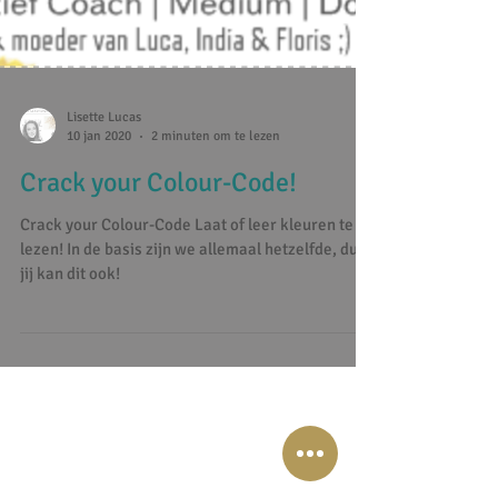
Lisette Lucas
10 jan 2020
2 minuten om te lezen
Crack your Colour-Code!
Crack your Colour-Code Laat of leer kleuren te
lezen! In de basis zijn we allemaal hetzelfde, dus
jij kan dit ook!