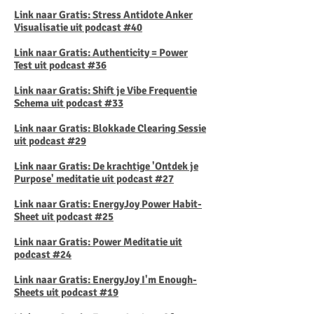
Link naar Gratis: Stress Antidote Anker
Visualisatie uit podcast #40
Link naar Gratis: Authenticity = Power
Test uit podcast #36
Link naar Gratis: Shift je Vibe Frequentie
Schema uit podcast #33
Link naar Gratis: Blokkade Clearing Sessie
uit podcast #29
Link naar Gratis: De krachtige 'Ontdek je
Purpose' meditatie uit podcast #27
Link naar Gratis: EnergyJoy Power Habit-
Sheet uit podcast #25
Link naar Gratis: Power Meditatie uit
podcast #24
Link naar Gratis: EnergyJoy I'm Enough-
Sheets uit podcast #19