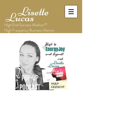
Lisette
Lucas
High End Success Medium™
High Frequency Business Mentor