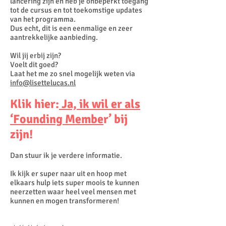
lancering zijn en heb je onbeperkt toegang
tot de cursus en tot toekomstige updates
van het programma.
Dus echt, dit is een eenmalige en zeer
aantrekkelijke aanbieding.
Wil jij erbij zijn?
Voelt dit goed?
Laat het me zo snel mogelijk weten via
info@lisettelucas.nl
Klik hier:
Ja, ik wil er als
‘Founding Membe
r’
bij
zijn!
Dan stuur ik je verdere informatie.
Ik kijk er super naar uit en hoop met
elkaars hulp iets super moois te kunnen
neerzetten waar heel veel mensen met
kunnen en mogen transformeren!