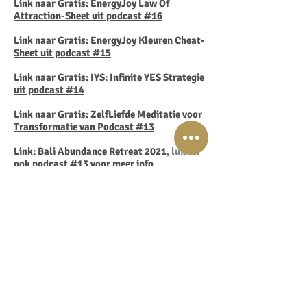
Link naar Gratis: EnergyJoy Law Of
Attraction-Sheet uit podcast #16
Link naar Gratis:
EnergyJoy Kleuren Cheat-
Sheet uit podcast #15
Link naar Gratis: IYS: Infinite YES Strategie
uit podcast #14
Link naar Gratis: ZelfLiefde Meditatie voor
Transformatie van Podcast #13
Link: Bali Abundance Retreat 2021, luister
ook podcast #13 voor meer info
Link naar de F.E.B. Future Energy Ball
Oefening video met Lisette van Podcast
#12
Link naar de GRATIS: HSP Cheat-Sheet met
24+ tips & tools van Podcast #11
Link naar de Mini-Cursus: "Boost je
Heldervoelendheid" van Podcast #10