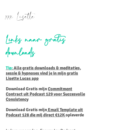
xxx Lisette
Links naar gratis
downloads
Tip:
Alle gratis downloads & meditaties,
sessie & hypnoses vind je in mijn gratis
Lisette Lucas app
Download Gratis mijn
Commitment
Contract uit Podcast 129 voor Succesvolle
Consistency
Download Gratis mijn
Email Template uit
Podcast 128 die mij direct €12K
opleverde