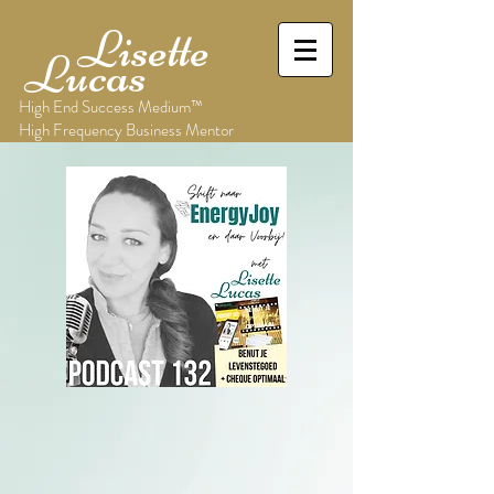
Lisette
Lucas
High End Success Medium™
High Frequency Business Mentor