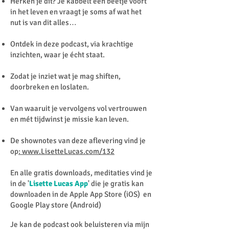
Herken je dit? Je kabbelt een beetje voort
in het leven en vraagt je soms af wat het
nut is van dit alles…
Ontdek in deze podcast, via krachtige
inzichten, waar je écht staat.
Zodat je inziet wat je mag shiften,
doorbreken en loslaten.
Van waaruit je vervolgens vol vertrouwen
en mét tijdwinst je missie kan leven.
De shownotes van deze aflevering vind je
op
: www.LisetteLucas.com/132
En alle gratis downloads, meditaties vind je
in de '
Lisette Lucas App
' die je gratis kan
downloaden in de Apple App Store (iOS) en
Google Play store (Android)
Je kan de podcast ook beluisteren via mijn