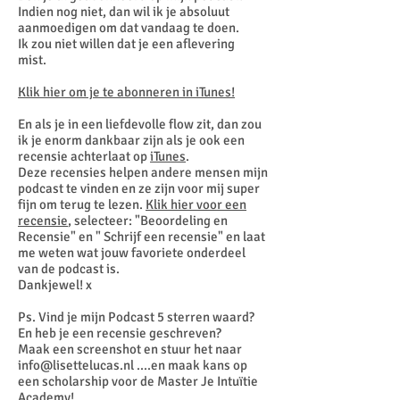
Indien nog niet, dan wil ik je absoluut
aanmoedigen om dat vandaag te doen.
Ik zou niet willen dat je een aflevering
mist.
Klik hier om je te abonneren in iTunes!
En als je in een liefdevolle flow zit, dan zou
ik je enorm dankbaar zijn als je ook een
recensie achterlaat op
iTunes
.
Deze recensies helpen andere mensen mijn
podcast te vinden en ze zijn voor mij super
fijn om terug te lezen.
Klik hier voor een
recensie
, selecteer: "Beoordeling en
Recensie" en " Schrijf een recensie" en laat
me weten wat jouw favoriete onderdeel
van de podcast is.
Dankjewel! x
Ps. Vind je mijn Podcast 5 sterren waard?
En heb je een recensie geschreven?
Maak een screenshot en stuur het naar
info@lisettelucas.nl
....en maak kans op
een scholarship voor de Master Je Intuïtie
Academy!