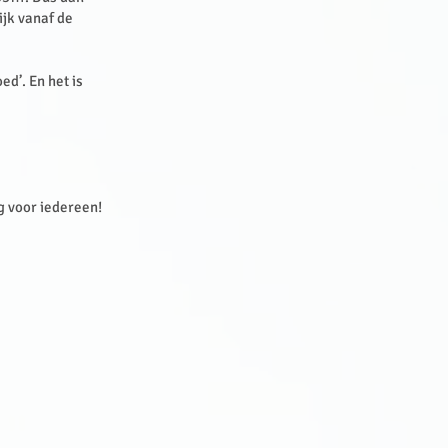
ijk vanaf de
d’. En het is
.
eg voor iedereen!