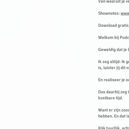
Van waaruit je v
Shownotes:
www
Download gratis 
Welkom bij Podc
Geweldig dat je 
Ik zeg altijd: Ik
is, luister jij di
En realiseer je o
Dus daarbij zeg 
kostbare tijd.
Want er zijn zoo
hebben. En dat is
Kijk tuurlijk, a