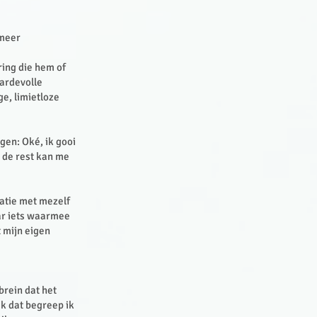
 meer
ring die hem of
aardevolle
ge, limietloze
en: Oké, ik gooi
n de rest kan me
tatie met mezelf
ar iets waarmee
 mijn eigen
brein dat het
ik dat begreep ik