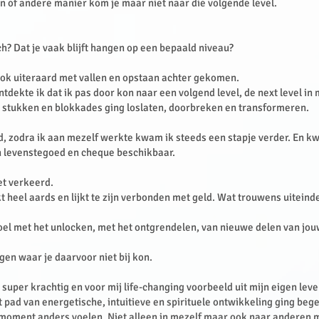
n of andere manier kom je maar niet naar die volgende level.
h? Dat je vaak blijft hangen op een bepaald niveau?
 ook uiteraard met vallen en opstaan achter gekomen.
dekte ik dat ik pas door kon naar een volgend level, de next level in 
 stukken en blokkades ging loslaten, doorbreken en transformeren.
d, zodra ik aan mezelf werkte kwam ik steeds een stapje verder. En 
n levenstegoed en cheque beschikbaar.
et verkeerd.
t heel aards en lijkt te zijn verbonden met geld. Wat trouwens uiteind
el met het unlocken, met het ontgrendelen, van nieuwe delen van jo
gen waar je daarvoor niet bij kon.
super krachtig en voor mij life-changing voorbeeld uit mijn eigen leve
et pad van energetische, intuitieve en spirituele ontwikkeling ging beg
moment anders voelen. Niet alleen in mezelf maar ook naar anderen 