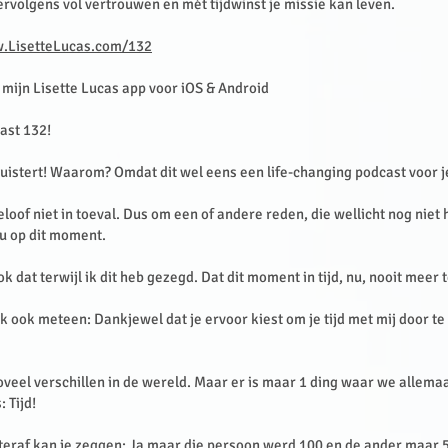
ervolgens vol vertrouwen en mét tijdwinst je missie kan leven.
.LisetteLucas.com/132
mijn Lisette Lucas app voor iOS & Android
ast 132!
luistert! Waarom? Omdat dit wel eens een life-changing podcast voor je
 geloof niet in toeval. Dus om een of andere reden, die wellicht nog nie
t nu op dit moment.
ok dat terwijl ik dit heb gezegd. Dat dit moment in tijd, nu, nooit meer
ik ook meteen: Dankjewel dat je ervoor kiest om je tijd met mij door t
oveel verschillen in de wereld. Maar er is maar 1 ding waar we allema
: Tijd!
chteraf kan je zeggen: Ja maar die persoon werd 100 en de ander maar