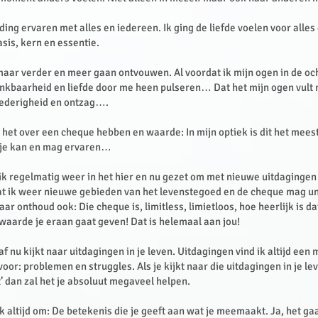
nding ervaren met alles en iedereen. Ik ging de liefde voelen voor alle
asis, kern en essentie.
 maar verder en meer gaan ontvouwen. Al voordat ik mijn ogen in de o
ankbaarheid en liefde door me heen pulseren… Dat het mijn ogen vult
ederigheid en ontzag….
e het over een cheque hebben en waarde: In mijn optiek is dit het mee
t je kan en mag ervaren…
 ik regelmatig weer in het hier en nu gezet om met nieuwe uitdagingen
at ik weer nieuwe gebieden van het levenstegoed en de cheque mag u
r onthoud ook: Die cheque is, limitless, limietloos, hoe heerlijk is dat
 waarde je eraan gaat geven! Dat is helemaal aan jou!
af nu kijkt naar uitdagingen in je leven. Uitdagingen vind ik altijd een 
or: problemen en struggles. Als je kijkt naar die uitdagingen in je le
’ dan zal het je absoluut megaveel helpen.
k altijd om: De betekenis die je geeft aan wat je meemaakt. Ja, het gaa