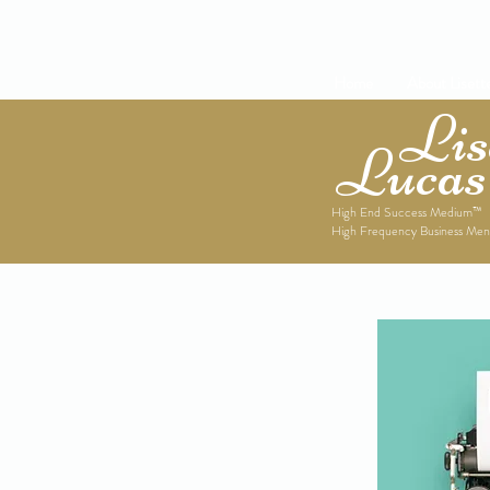
Home
About Lisett
Lise
Lucas
High End Success Medium™
High Frequency Business Men