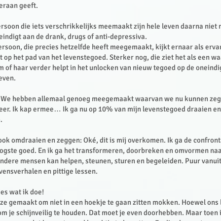
 eraan geeft.
soon die iets verschrikkelijks meemaakt zijn hele leven daarna niet
eindigt aan de drank, drugs of anti-depressiva.
rsoon, die precies hetzelfde heeft meegemaakt, kijkt ernaar als erva
t op het pad van het levenstegoed. Sterker nog, die ziet het als een w
m of haar verder helpt in het unlocken van nieuw tegoed op de oneindi
even.
ijk. We hebben allemaal genoeg meegemaakt waarvan we nu kunnen zegg
j neer. Ik kap ermee… Ik ga nu op 10% van mijn levenstegoed draaien e
n.
ook omdraaien en zeggen: Oké, dit is mij overkomen. Ik ga de confron
oogste goed. En ik ga het transformeren, doorbreken en omvormen na
andere mensen kan helpen, steunen, sturen en begeleiden. Puur vanuit
vensverhalen en pittige lessen.
ies wat ik doe!
uze gemaakt om niet in een hoekje te gaan zitten mokken. Hoewel ons 
 om je schijnveilig te houden. Dat moet je even doorhebben. Maar toen 