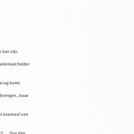
 kan zijn.
t helemaal helder
 terug komt.
e brengen. Jouw
al evenveel van
 53…. Dus dan