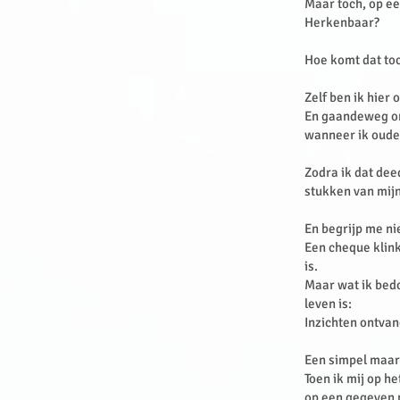
Maar toch, op ee
Herkenbaar?
Hoe komt dat toc
Zelf ben ik hier
En gaandeweg ont
wanneer ik oude
Zodra ik dat dee
stukken van mij
En begrijp me ni
Een cheque klink
is.
Maar wat ik bedo
leven is:
Inzichten ontvan
Een simpel maar 
Toen ik mij op h
op een gegeven 