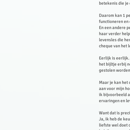
betekenis die je
Daarom kan 1 per
functioneren en 
En een andere pe
haar verder help
levensles die he
cheque van het l
Eerlijk is eerl
het bijltje erbi
gestolen worde
Maar je kan het 
aan voor mijn h
ik bijvoorbeeld 
ervaringen en le
Want dat is prec
Ja, ik heb de ke
liefste wel doet