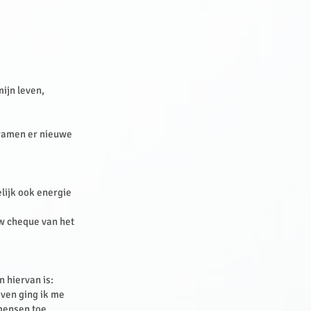
mijn leven,
kwamen er nieuwe
elijk ook energie
uw cheque van het
n hiervan is:
even ging ik me
mensen toe.