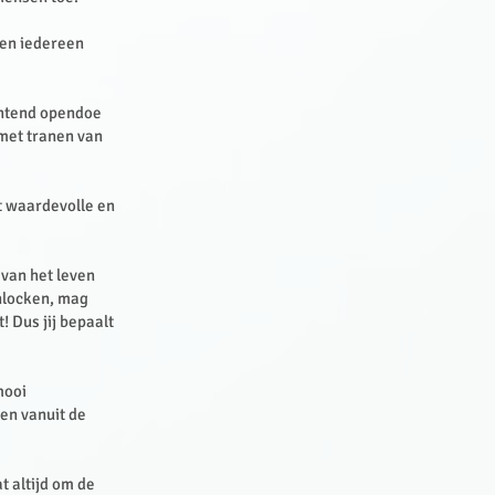
s en iedereen
chtend opendoe
 met tranen van
st waardevolle en
 van het leven
nlocken, mag
! Dus jij bepaalt
mooi
ven vanuit de
t altijd om de