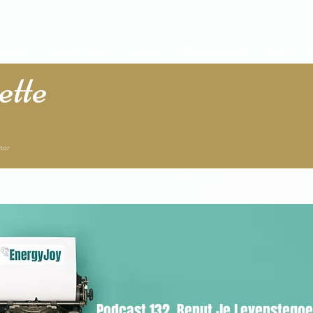
e Lucas
1:1 with Lisette
Podcast
Press & Media
Store
T
tte
tor
Podcast 132. Benut Je Levenstego