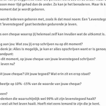
soon meer tijd gehad dan de ander. Zo kan je het benaderen. Maar ik k
 moment dat je wordt geboren.
 wordt iedereen geboren met, zoals ik dat mooi noem: Een ‘Levenstegoe
at ‘levenstegoed’ gaat besteden gedurende je leven.
ls een cheque waarop jij helemaal zelf kan invullen wat de uitkomst is
 aan jou: Wat zou jij erop schrijven nu op dit moment?
denk je: Alles is mogelijk, je kan er alles opschrijven want er is geno
tandpunt:
op dit moment, op jouw cheque van jouw levenstegoed schrijven?
e leven nu?
 uit jouw cheque? Uit jouw tegoed? Wat erin zit en erop staat?
n beetje op 10% -15% van de waarde van jouw cheque?
 heen?
denken die waarschijnlijk wel 99% uit zijn levenstegoed haalt?
eel uit het leven haalt. Hoeft niet eens iemand te zijn die je kent.