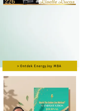
> Ontdek EnergyJoy MBA