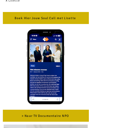
x Lisette
Boek Hier Jouw Soul Call met Lisette
> Naar TV Documentaire NPO