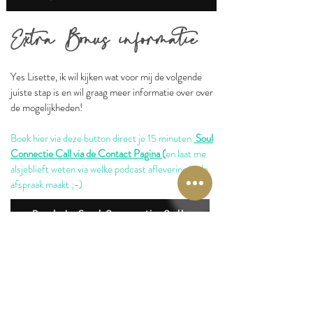
Ex
tra Bonus infor
matie
Yes Lisette, ik wil kijken wat voor mij de volgende
juiste stap is en wil graag meer informatie over over
de mogelijkheden!
Boek hier via deze button direct je 15 minuten
Soul
Connectie Call via de Contact Pagina
(
en laat me
alsjeblieft weten via welke podcast aflevering je de
afspraak maakt ;-)
Boek Je Soul Connectie Call
Download de Lisette Lucas App en krijg gratis
toegang tot de podcasts en alle gratis tools,
downloads en meditaties.