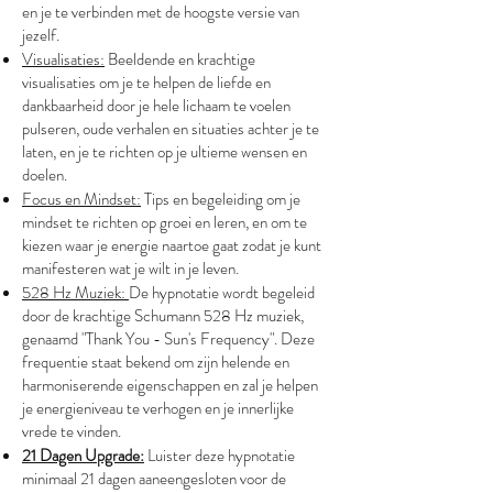
en je te verbinden met de hoogste versie van
jezelf.
Visualisaties:
Beeldende en krachtige
visualisaties om je te helpen de liefde en
dankbaarheid door je hele lichaam te voelen
pulseren, oude verhalen en situaties achter je te
laten, en je te richten op je ultieme wensen en
doelen.
Focus en Mindset:
Tips en begeleiding om je
mindset te richten op groei en leren, en om te
kiezen waar je energie naartoe gaat zodat je kunt
manifesteren wat je wilt in je leven.
528 Hz Muziek:
De hypnotatie wordt begeleid
door de krachtige Schumann 528 Hz muziek,
genaamd "Thank You - Sun's Frequency". Deze
frequentie staat bekend om zijn helende en
harmoniserende eigenschappen en zal je helpen
je energieniveau te verhogen en je innerlijke
vrede te vinden.
21 Dagen Upgrade:
Luister deze hypnotatie
minimaal 21 dagen aaneengesloten voor de