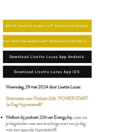
GRATIS 'Boven De Gouden Lijn®' Manifestatie Methode
Free 'Above The Golden Line®' Manifestation Method (English)
Download Lisette Lucas App Android
Download Lisette Lucas App iOS
Woensdag, 29 mei 2024 door Lisette Lucas:​
Shownotes voor Podcast 226: "POWER START
Je Dag Hypnotatie®"
Welkom bij podcast 226 van EnergyJoy
, waar we
je begeleiden naar een krachtige start van je dag
met een speciale hypnotatie®