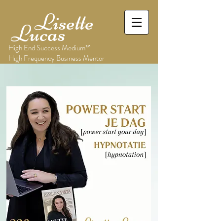
Lisette
Lucas
High End Success Medium™
High Frequency Business Mentor