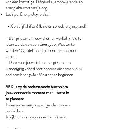
van een krachtige, liefdevolle, empowerende en
energieke start van je dag.
Let's go, EnergyJoy je dag!
- X en blijf shiften! Ik zie en spreek je graag snel!
- Ben je klaar om jouw dromen werkelijkheid te
laten worden en een EnergyJoy Master te
worden? Ontdek hoe je de eerste stap kunt
zetten.
- Dank voor jouw tijd en energie, en een
uitnodiging voor direct contact om samen jouw
pad naar EnergyJoy Mastery te beginnen.
💬
Klik op de onderstaande button om
jouw
connectie moment
met Lisette in
te
plannen:
Laten we samen jouw volgende stappen
ontdekken.
Ik kijk uit naar ons connectie moment!