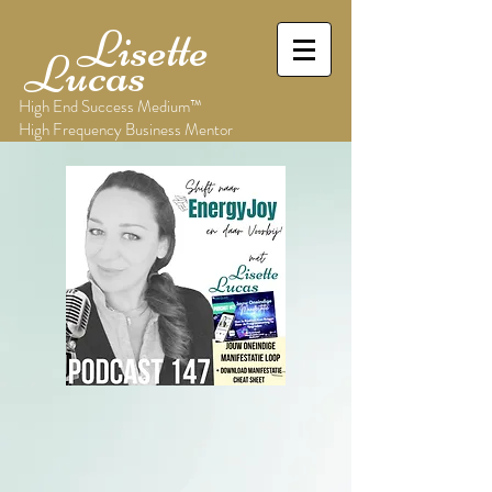
Lisette
Lucas
High End Success Medium™
High Frequency Business Mentor