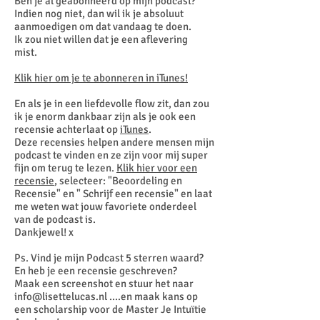
Ben je al geabonneerd op mijn podcast?
Indien nog niet, dan wil ik je absoluut
aanmoedigen om dat vandaag te doen.
Ik zou niet willen dat je een aflevering
mist.
Klik hier om je te abonneren in iTunes!
En als je in een liefdevolle flow zit, dan zou
ik je enorm dankbaar zijn als je ook een
recensie achterlaat op
iTunes
.
Deze recensies helpen andere mensen mijn
podcast te vinden en ze zijn voor mij super
fijn om terug te lezen.
Klik hier voor een
recensie
, selecteer: "Beoordeling en
Recensie" en " Schrijf een recensie" en laat
me weten wat jouw favoriete onderdeel
van de podcast is.
Dankjewel! x
Ps. Vind je mijn Podcast 5 sterren waard?
En heb je een recensie geschreven?
Maak een screenshot en stuur het naar
info@lisettelucas.nl
....en maak kans op
een scholarship voor de Master Je Intuïtie