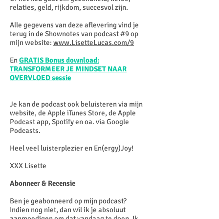
relaties, geld, rijkdom, succesvol zijn.
Alle gegevens van deze aflevering vind je
terug in de Shownotes van podcast #9 op
mijn website:
www.LisetteLucas.com/9
En
GRATIS Bonus download:
TRANSFORMEER JE MINDSET NAAR
OVERVLOED sessie
Je kan de podcast ook beluisteren via mijn
website, de Apple iTunes Store, de Apple
Podcast app, Spotify en oa. via Google
Podcasts.
Heel veel luisterplezier en En(ergy)Joy!
XXX Lisette
Abonneer & Recensie
Ben je geabonneerd op mijn podcast?
Indien nog niet, dan wil ik je absoluut
aanmoedigen om dat vandaag te doen. Ik