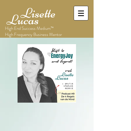
Lisette
Lucas
High End Success Medium™
High Frequency Business Mentor