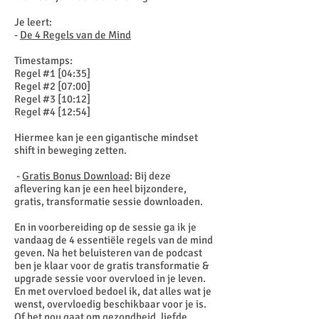
Je leert:
-
De 4 Regels van de Mind
Timestamps:
Regel #1 [04:35]
Regel #2 [07:00]
Regel #3 [10:12]
Regel #4 [12:54]
Hiermee kan je een gigantische mindset
shift in beweging zetten.
-
Gratis Bonus Download
: Bij deze
aflevering kan je een heel bijzondere,
gratis, transformatie sessie downloaden.
En in voorbereiding op de sessie ga ik je
vandaag de 4 essentiële regels van de mind
geven. Na het beluisteren van de podcast
ben je klaar voor de gratis transformatie &
upgrade sessie voor overvloed in je leven.
En met overvloed bedoel ik, dat alles wat je
wenst, overvloedig beschikbaar voor je is.
Of het nou gaat om gezondheid, liefde,