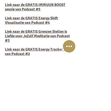
Link naar de GRATIS IMMUUN BOOST
sessie van Podcast #5
Link naar de GRATIS Energy Shift
Visualisatie van Podcast #4
Link naar de GRATIS Grenzen Stellen is
Liefde voor JeZelf Meditatie van Podcast
#3
Link naar de GRATIS Energy Tracker Tool
van Podcast #2
Hier is de
download-link
voor het gratis
ebook met 10 tips om je
Intuitie te Boosten:
https://intuitieboost.com/gratis-ebook
van Podcast #1
Iedere woensdag, EnergyJoy Podcast
woensdag!
Graag tot de volgende aflevering!