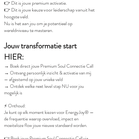
👉 Dit is jouw premium activatie.
👉 Dit is jouw keuze voor leiderschap vanuit het
hoogste veld.
Nu is het aan jou om je potentieel op
wereldniveau te masteren.
Jouw transformatie start
HIER:
→
Boek direct jouw Premium Soul Connectie Call
→
Ontvang persoonlijk inzicht & activatie van mij
— afgestemd op jouw unieke veld
→
Ontdek welke next level stap NU voor jou
mogelijk is
⚡️ Onthoud:
Je kunt op elk moment kiezen voor EnergyJoy® —
de frequentie waarop overvloed, impact en
moeiteloze flow jouw nieuwe standaard worden.
👉 Boek jouw Premium Soul Connectie Call via