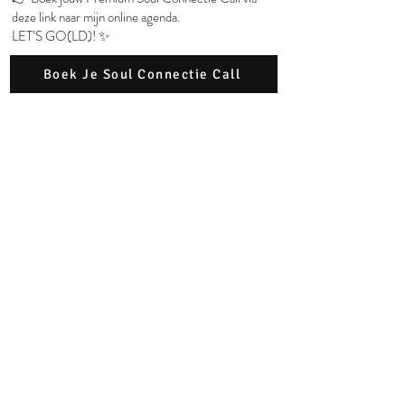
deze link naar mijn online agenda.
LET’S GO(LD)! ✨
Boek Je Soul Connectie Call