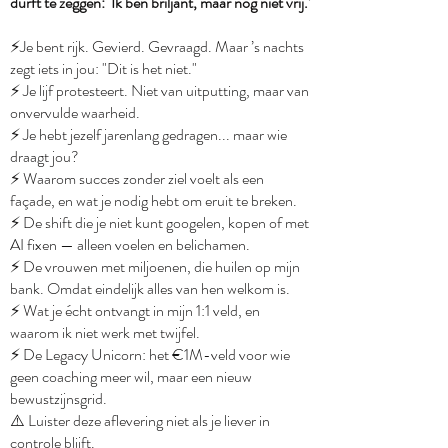
durft te zeggen: ‘Ik ben briljant, maar nog niet vrij.’
⚡️Je bent rijk. Gevierd. Gevraagd. Maar ’s nachts
zegt iets in jou: "Dit is het niet."
⚡️ Je lijf protesteert. Niet van uitputting, maar van
onvervulde waarheid.
⚡️ Je hebt jezelf jarenlang gedragen... maar wie
draagt jou?
⚡️ Waarom succes zonder ziel voelt als een
façade, en wat je nodig hebt om eruit te breken.
⚡️ De shift die je niet kunt googelen, kopen of met
AI fixen — alleen voelen en belichamen.
⚡️ De vrouwen met miljoenen, die huilen op mijn
bank. Omdat eindelijk alles van hen welkom is.
⚡️ Wat je écht ontvangt in mijn 1:1 veld, en
waarom ik niet werk met twijfel.
⚡️ De Legacy Unicorn: het €1M-veld voor wie
geen coaching meer wil, maar een nieuw
bewustzijnsgrid.
⚠️ Luister deze aflevering niet als je liever in
controle blijft.