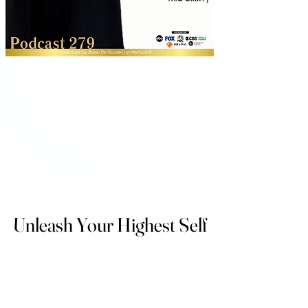
Unleash Your Highest Self
Unleash Your Highest Self