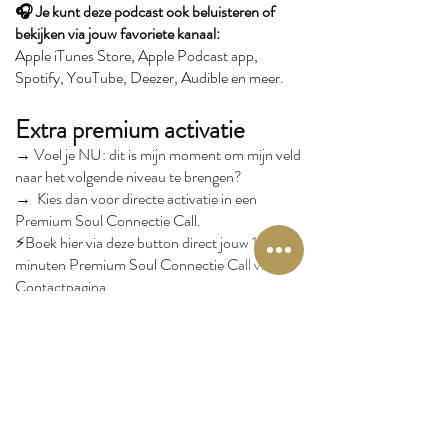
🎧 Je kunt deze podcast ook beluisteren of
bekijken via jouw favoriete kanaal:
Apple iTunes Store, Apple Podcast app,
Spotify, YouTube, Deezer, Audible en meer.
Extra premium activatie
→
Voel je NU: dit is mijn moment om mijn veld
naar het volgende niveau te brengen?
→
Kies dan voor directe activatie in een
Premium Soul Connectie Call.
⚡️Boek hier via deze button direct jouw 15
minuten Premium Soul Connectie Call via de
Contactpagina
(Vermeld in je aanvraag via welke
podcastaflevering je komt — zo kan ik jouw veld
nóg beter afstemmen.)
Boek Je Soul Connectie Call