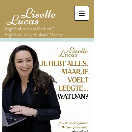
Lisette
Lucas
High End Success Medium™
High Frequency Business Mentor