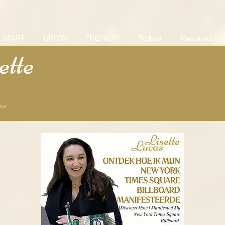
START
GROW
PREMIUM
Podcast
Resources
tte
tor