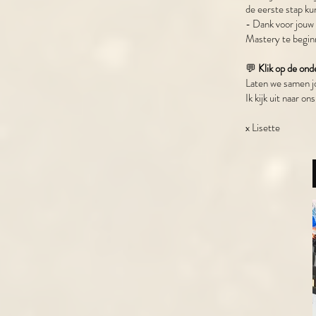
de eerste stap ku
- Dank voor jouw 
Mastery te begin
💬
Klik op de on
Laten we samen j
Ik kijk uit naar 
x Lisette