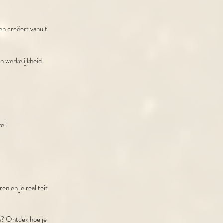
 en creëert vanuit
en werkelijkheid
el.
en en je realiteit
n? Ontdek hoe je