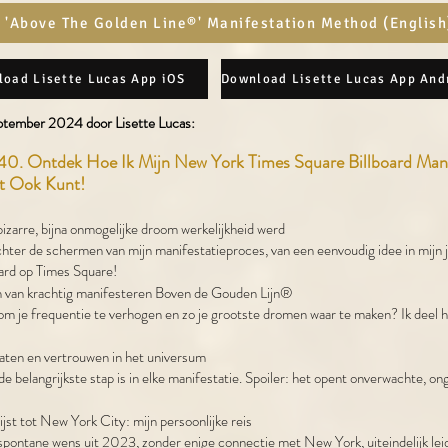
 'Above The Golden Line®' Manifestation Method (English
oad Lisette Lucas App iOS
tember 2024 door Lisette Lucas:​
 Ontdek Hoe Ik Mijn New York Times Square Billboard Mani
at Ook Kunt!
zarre, bijna onmogelijke droom werkelijkheid werd
hter de schermen van mijn manifestatieproces, van een eenvoudig idee in mijn j
oard op Times Square!
 van krachtig manifesteren Boven de Gouden Lijn®
 om je frequentie te verhogen en zo je grootste dromen waar te maken? Ik deel h
laten en vertrouwen in het universum
e belangrijkste stap is in elke manifestatie. Spoiler: het opent onverwachte, ong
ijst tot New York City: mijn persoonlijke reis
 spontane wens uit 2023, zonder enige connectie met New York, uiteindelijk lei