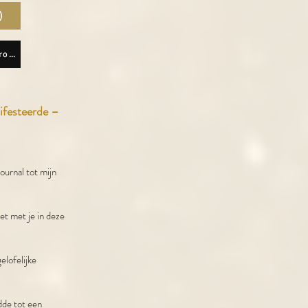
)
Download Lisette Lucas App Android
festeerde –
ournal tot mijn
et met je in deze
elofelijke
dde tot een