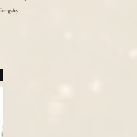
r EnergyJoy