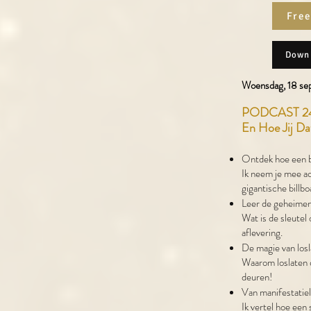
Free
Downl
Woensdag, 18 sep
PODCAST 240.
En Hoe Jij D
Ontdek hoe een bi
Ik neem je mee ac
gigantische billb
Leer de geheimen
Wat is de sleutel
aflevering.
De magie van los
Waarom loslaten d
deuren!
Van manifestatiel
Ik vertel hoe een