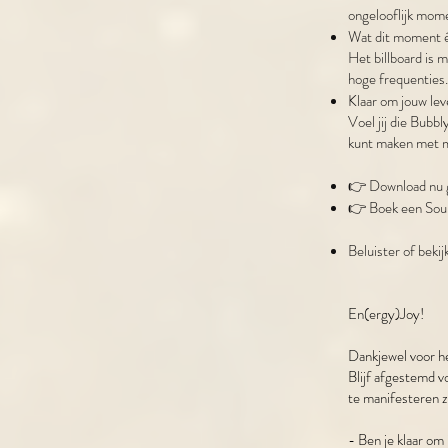
ongelooflijk mom
Wat dit moment 
Het billboard is m
hoge frequenties.
Klaar om jouw lev
Voel jij die Bubbl
kunt maken met 
👉 Download nu 
👉 Boek een Soul
Beluister of bekij
En(ergy)Joy!
Dankjewel voor he
Blijf afgestemd v
te manifesteren z
- Ben je klaar o