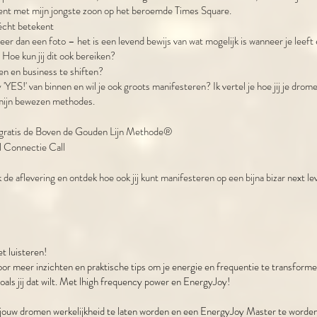
ent met mijn jongste zoon op het beroemde Times Square.
écht betekent
eer dan een foto – het is een levend bewijs van wat mogelijk is wanneer je leeft
 Hoe kun jij dit ook bereiken?
en en business te shiften?
y 'YES!' van binnen en wil je ook groots manifesteren? Ik vertel je hoe jij je drom
mijn bewezen methodes.
gratis de Boven de Gouden Lijn Methode®
 Connectie Call
k de aflevering en ontdek hoe ook jij kunt manifesteren op een bijna bizar next lev
t luisteren!
oor meer inzichten en praktische tips om je energie en frequentie te transformer
oals jij dat wilt. Met lhigh frequency power en EnergyJoy!
m jouw dromen werkelijkheid te laten worden en een EnergyJoy Master te worde