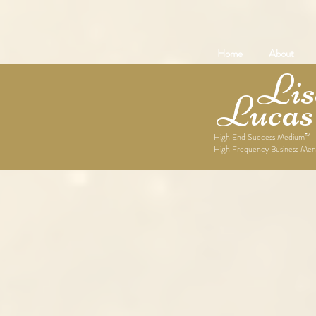
Home
About
Lise
Lucas
High End Success Medium™
High Frequency Business Men