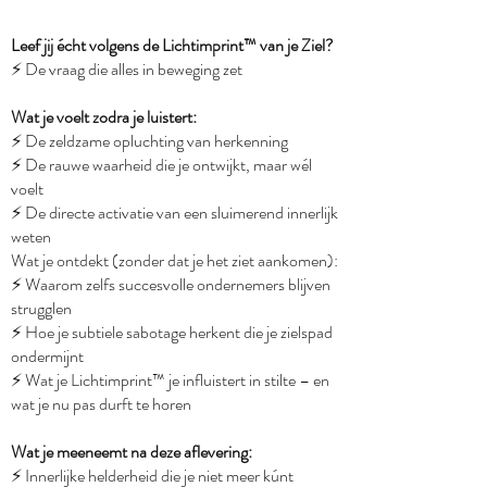
Leef jij écht volgens de Lichtimprint™ van je Ziel?
⚡️ De vraag die alles in beweging zet
Wat je voelt zodra je luistert:
⚡️ De zeldzame opluchting van herkenning
⚡️ De rauwe waarheid die je ontwijkt, maar wél
voelt
⚡️ De directe activatie van een sluimerend innerlijk
weten
Wat je ontdekt (zonder dat je het ziet aankomen):
⚡️ Waarom zelfs succesvolle ondernemers blijven
strugglen
⚡️ Hoe je subtiele sabotage herkent die je zielspad
ondermijnt
⚡️ Wat je Lichtimprint™ je influistert in stilte – en
wat je nu pas durft te horen
Wat je meeneemt na deze aflevering:
⚡️ Innerlijke helderheid die je niet meer kúnt