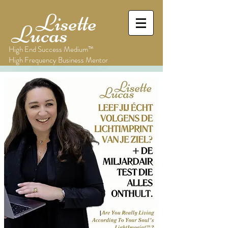
Lisette
Lucas
High End Success Medium™
High Frequency Business Mentor