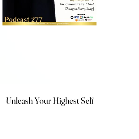
Unleash Your Highest Self
Unleash Your Highest Self