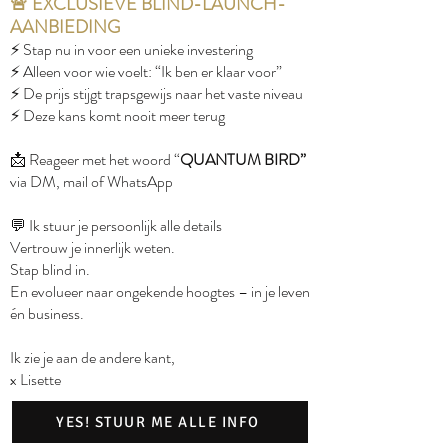
🚨 EXCLUSIEVE BLIND-LAUNCH-
AANBIEDING
⚡️ Stap nu in voor een unieke investering
⚡️ Alleen voor wie voelt: “Ik ben er klaar voor”
⚡️ De prijs stijgt trapsgewijs naar het vaste niveau
⚡️ Deze kans komt nooit meer terug
📩 Reageer met het woord “
QUANTUM BIRD”
via DM, mail of WhatsApp
💬 Ik stuur je persoonlijk alle details
Vertrouw je innerlijk weten.
Stap blind in.
En evolueer naar ongekende hoogtes – in je leven
én business.
Ik zie je aan de andere kant,
x Lisette
YES! STUUR ME ALLE INFO