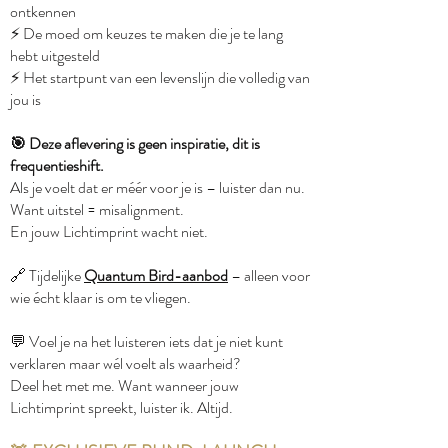
ontkennen
⚡️ De moed om keuzes te maken die je te lang
hebt uitgesteld
⚡️ Het startpunt van een levenslijn die volledig van
jou is
🎯 Deze aflevering is geen inspiratie, dit is
frequentieshift.
Als je voelt dat er méér voor je is – luister dan nu.
Want uitstel = misalignment.
En jouw Lichtimprint wacht niet.
🔗 Tijdelijke
Quantum Bird-aanbod
– alleen voor
wie écht klaar is om te vliegen.
💬 Voel je na het luisteren iets dat je niet kunt
verklaren maar wél voelt als waarheid?
Deel het met me. Want wanneer jouw
Lichtimprint spreekt, luister ik. Altijd.