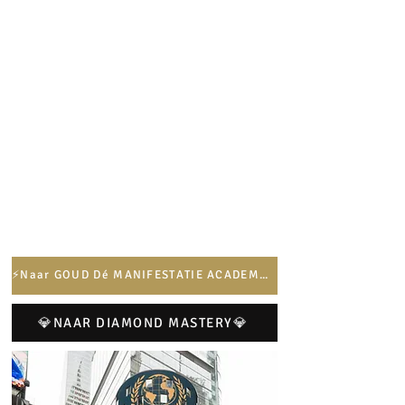
⚡️Naar GOUD Dé MANIFESTATIE ACADEMY⚡️
💎NAAR DIAMOND MASTERY💎