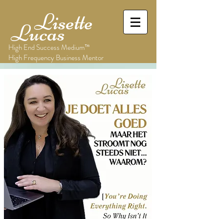
Lisette
Lucas
High End Success Medium™
High Frequency Business Mentor