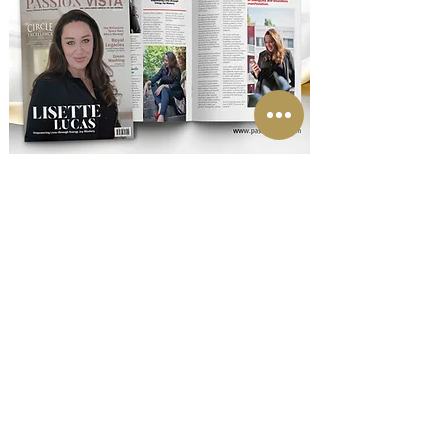
Je kan de podcast ook beluisteren of bekijken via je
favoriete kanaal zoals de Apple iTunes Store, de
Apple Podcast app, Spotify, YouTube, Deezer,
Audible, Google Podcasts en nog veel meer.
Extra Bonus informatie
Yes Lisette, ik wil kijken wat voor mij de volgende
juiste stap is en wil graag meer informatie over over
de mogelijkheden!
Boek hier via deze button direct je 15 minuten
Soul