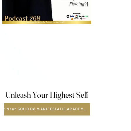
Unleash Your Highest Self
Unleash Your Highest Self
⚡️Naar GOUD Dé MANIFESTATIE ACADEMY⚡️