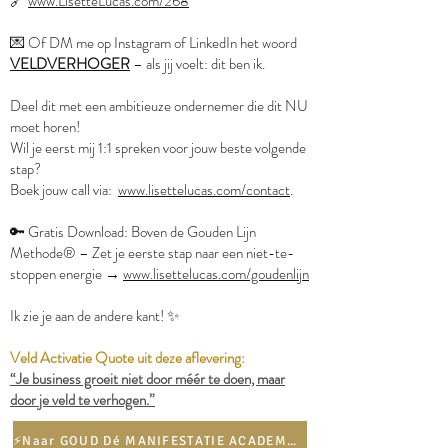
🔗
www.LisetteLucas.com/268
💌 Of DM me op Instagram of LinkedIn het woord
VELDVERHOGER
– als jij voelt: dit ben ik.
Deel dit met een ambitieuze ondernemer die dit NU
moet horen!
Wil je eerst mij 1:1 spreken voor jouw beste volgende
stap?
Boek jouw call via:
www.lisettelucas.com/contact
.
🔑 Gratis Download: Boven de Gouden Lijn
Methode® – Zet je eerste stap naar een niet-te-
stoppen energie →
www.lisettelucas.com/goudenlijn
Ik zie je aan de andere kant! ✨
Veld Activatie Quote uit deze aflevering:
“Je business groeit niet door méér te doen, maar
door je veld te verhogen.”
⚡️Naar GOUD Dé MANIFESTATIE ACADEMY⚡️