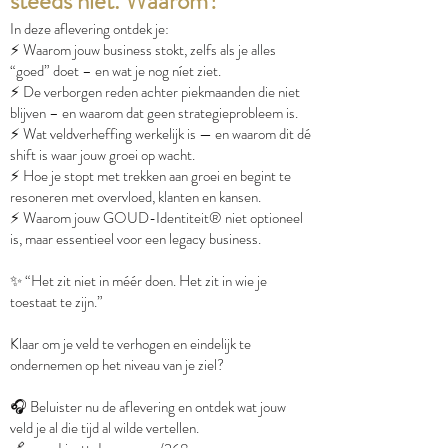
steeds niet. Waarom?
In deze aflevering ontdek je:
⚡️ Waarom jouw business stokt, zelfs als je alles
“goed” doet – en wat je nog níet ziet.
⚡️ De verborgen reden achter piekmaanden die niet
blijven – en waarom dat geen strategieprobleem is.
⚡️ Wat veldverheffing werkelijk is — en waarom dit dé
shift is waar jouw groei op wacht.
⚡️ Hoe je stopt met trekken aan groei en begint te
resoneren met overvloed, klanten en kansen.
⚡️ Waarom jouw GOUD-Identiteit® niet optioneel
is, maar essentieel voor een legacy business.
✨ “Het zit niet in méér doen. Het zit in wie je
toestaat te zijn.”
Klaar om je veld te verhogen en eindelijk te
ondernemen op het niveau van je ziel?
🎧 Beluister nu de aflevering en ontdek wat jouw
veld je al die tijd al wilde vertellen.