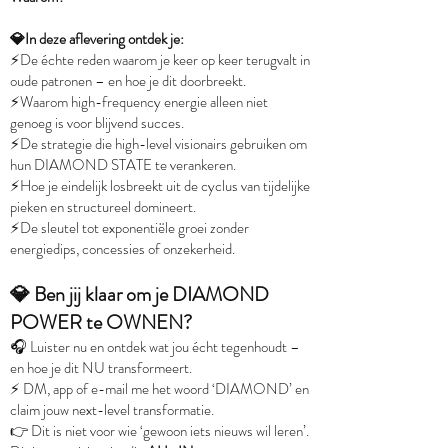
💎In deze aflevering ontdek je:
⚡️De échte reden waarom je keer op keer terugvalt in
oude patronen – en hoe je dit doorbreekt.
⚡️Waarom high-frequency energie alleen niet
genoeg is voor blijvend succes.
⚡️De strategie die high-level visionairs gebruiken om
hun DIAMOND STATE te verankeren.
⚡️Hoe je eindelijk losbreekt uit de cyclus van tijdelijke
pieken en structureel domineert.
⚡️De sleutel tot exponentiële groei zonder
energiedips, concessies of onzekerheid.
💎 Ben jij klaar om je DIAMOND
POWER te OWNEN?
🎧 Luister nu en ontdek wat jou écht tegenhoudt –
en hoe je dit NU transformeert.
⚡️ DM, app of e-mail me het woord ‘DIAMOND’ en
claim jouw next-level transformatie.
👉 Dit is niet voor wie ‘gewoon iets nieuws wil leren’.