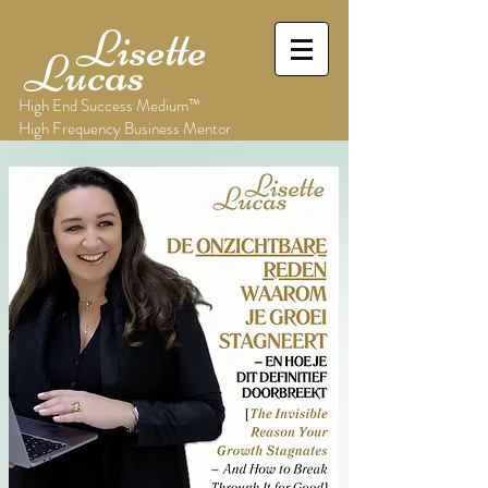
Lisette
Lucas
High End Success Medium™
High Frequency Business Mentor