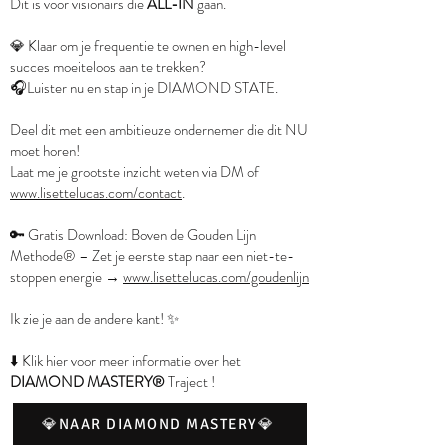
Dit is voor visionairs die
ALL-IN
gaan.
💎 Klaar om je frequentie te ownen en high-level
succes moeiteloos aan te trekken?
🎧Luister nu en stap in je DIAMOND STATE.
Deel dit met een ambitieuze ondernemer die dit NU
moet horen!
Laat me je grootste inzicht weten via DM of
www.lisettelucas.com/contact
.
🔑 Gratis Download: Boven de Gouden Lijn
Methode® – Zet je eerste stap naar een niet-te-
stoppen energie →
www.lisettelucas.com/goudenlijn
Ik zie je aan de andere kant! ✨
⬇️ Klik hier voor meer informatie over het
DIAMOND MASTERY®
Traject
!
💎NAAR DIAMOND MASTERY💎