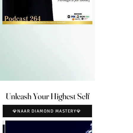
Unleash Your Highest Self
Unleash Your Highest Self
💎NAAR DIAMOND MASTERY💎