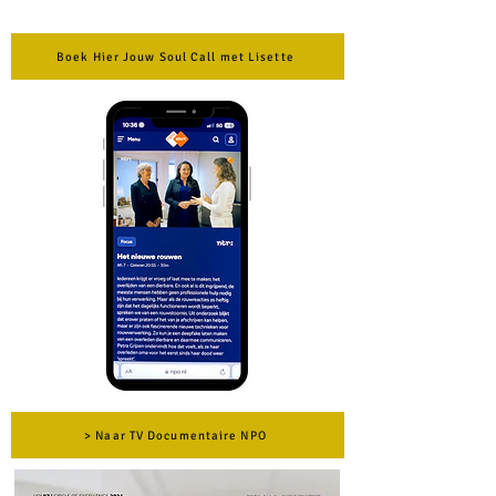
Boek Hier Jouw Soul Call met Lisette
> Naar TV Documentaire NPO