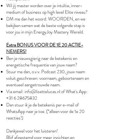
Wil jij master worden over je intuïtie, inner-
medium of business op high level Elite niveau?
DM me dan het woord: WOORDEN, en we
bekijken samen wat de beste volgende stap is
voor jou in mijn EnergyJoy Mastery Wereld.
Extra BONUS VOOR DE 1E 20 ACTIE-
NEMERS!
Ben je nieuwsgierig naar de betekenis en
energetische frequentie van jouw naam?
Stuur me dan, o.v.v. Podcast 230, jouw naam
voluit geschreven: voornaam, geboortenaam en
eventueel aangetrouwde naam.
Via email:
info@lisettelucas.nl
of What's App:
+31 6 28675832
Dan stuur ik je de betekenis per e-mail of
WhatsApp naar je toe. (*alleen voor de 1e 20
reacties!)
Dankjewel voor het luisteren!
Blijf afgestemd voor meer inzichten en