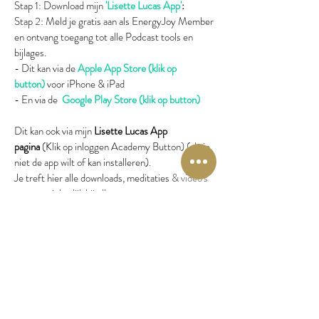
Stap 1: Download mijn
'Lisette Lucas App'
:
Stap 2: Meld je gratis aan als EnergyJoy Member
en ontvang toegang tot alle Podcast tools en
bijlages.
- Dit kan via de
Apple App Store (klik op
button)
voor iPhone & iPad
- En via de
Google Play Store (klik op button)
Dit kan ook via mijn
Lisette Lucas App
pagina
(Klik op inloggen Academy Button) (als je
niet de app wilt of kan installeren).
Je treft hier alle downloads, meditaties & video's
aan overzichtelijk bij elkaar.
Download Lisette Lucas App iOS
Download Lisette Lucas App Android