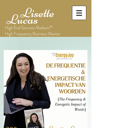
Lisette
Lucas
High End Success Medium™
High Frequency Business Mentor