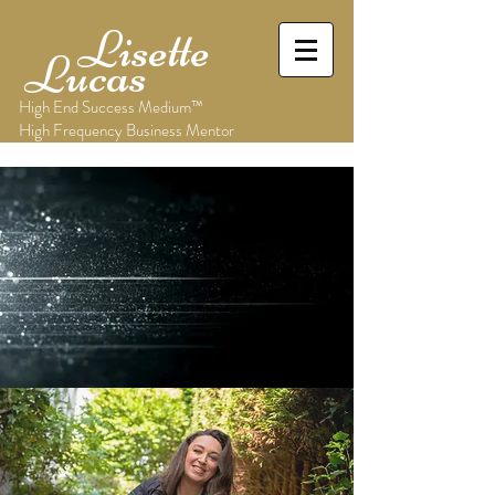
Lisette
Lucas
High End Success Medium™
High Frequency Business Mentor