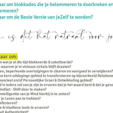
laar om blokkades die je belemmeren te doorbreken e
formeren?
aar om de Beste Versie van jeZelf te worden?
is dit het retreat voor j
laar om:
 wat je al die tijd blokkeerde & sabotteerde?
 waarom je in vicieuze cirkels blijft draaien?
en, beperkende overtuigingen te clearen en voorgoed te verwijderen?
ouw kern-uitdagings-gebied te transformeren op bijvoorbeeld Relatione
inancieel en/of Persoonlijke Groei & Ontwikkeling gebied?
in iedere cel van je zijn te ervaren dat je het waard bent & dat je gen
ndSet - Shift door te maken?
intelligentie van je Mind hierbij in te zetten?
 je Leven aan te trekken?
nifesteren?
 & intuïtieve tools te ervaren?
uit Authenticiteit?