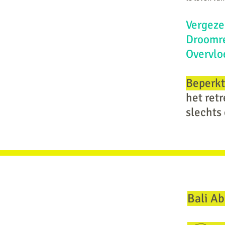
Vergeze
Droomrei
Overvlo
Beperkt
het retr
slechts
Bali A