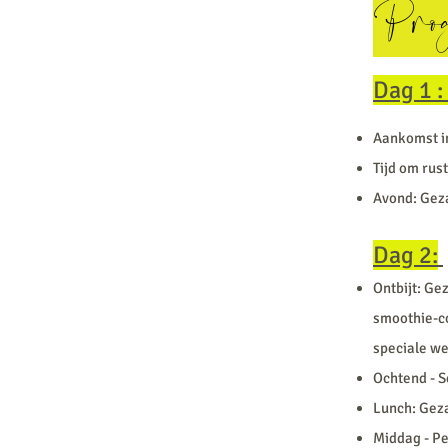
Pro
Dag 1 :
Aankomst in
Tijd om rust
Avond: Geza
Dag 2:
Ontbijt: Ge
smoothie-c
speciale w
Ochtend - S
Lunch: Gez
Middag - Pe