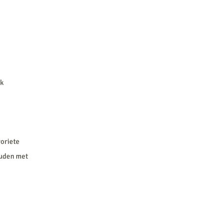
ek
voriete
ouden met