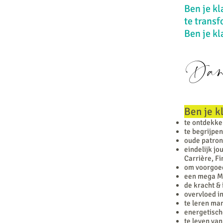
Ben je k
te trans
Ben je kl
Dan 
Ben je k
te ontdekken
te begrijpen
oude patron
eindelijk j
Carrière, F
om voorgoed 
een mega Mi
de kracht & 
overvloed in
te leren ma
energetische
te leven van