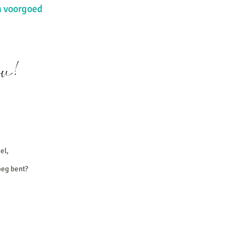
n voorgoed
ou!
el,
oeg bent?