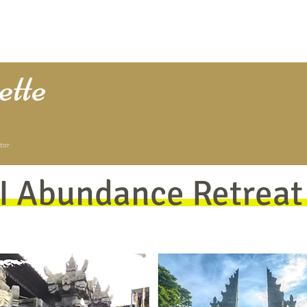
e Lucas
1:1 with Lisette
Podcast
Press & Media
Store
T
tte
tor
I Abundance Retreat