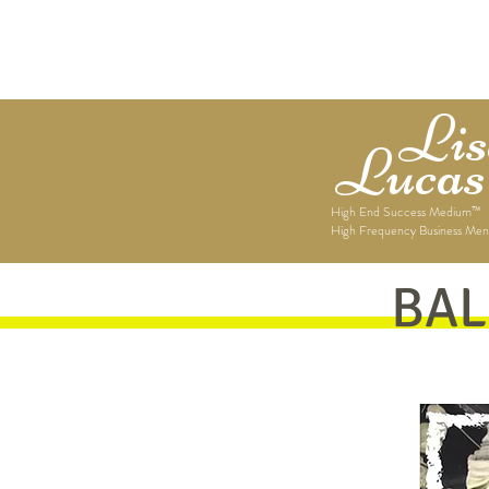
Home
About Lisett
Lise
Lucas
High End Success Medium™
High Frequency Business Men
BAL