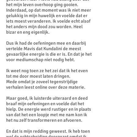
het mijn leven overhoop ging gooien.
Inderdaad, op dat moment was ik niet meer
gelukkig in mijn huwelijk en voelde dat er
iets moest veranderen. Ik voelde echt alsof
het anders mijn dood zou worden. Heel
bizar en eng eigenlijk.
Dus ik had de oefeningen mee en daarbij
vertelde Mavis dat Kundalini de meest
gevaarlijke energie is die er is. En dat je het
voor mediumschap niet nodig hebt.
Ik weet nog toen ze het zei dat ik het even
tot me door moest laten dringen.
Mede omdat je zoveel tegenstrijdige
verhalen leest online over deze materie.
Maar goed, ik luisterde uiteraard en deed
braaf mijn oefeningen en voelde dat het
hielp. De energie werd rustiger en in plaats
van dat het een loopje met me nam kon ik
het nu zelf transformeren en afvoeren.
En dat is mijn redding geweest. Ik heb toen
wel de echtscheiding doorgezet omdat ik