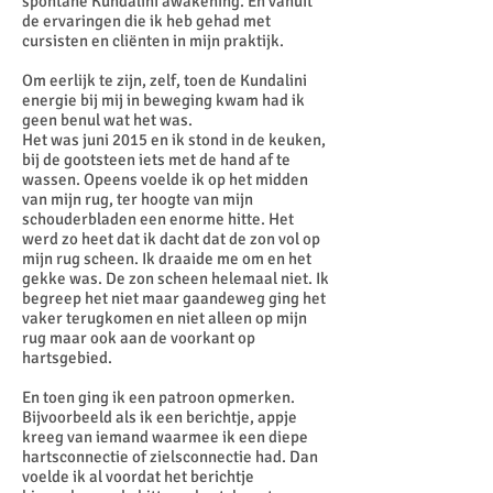
spontane Kundalini awakening. En vanuit
de ervaringen die ik heb gehad met
cursisten en cliënten in mijn praktijk.
Om eerlijk te zijn, zelf, toen de Kundalini
energie bij mij in beweging kwam had ik
geen benul wat het was.
Het was juni 2015 en ik stond in de keuken,
bij de gootsteen iets met de hand af te
wassen. Opeens voelde ik op het midden
van mijn rug, ter hoogte van mijn
schouderbladen een enorme hitte. Het
werd zo heet dat ik dacht dat de zon vol op
mijn rug scheen. Ik draaide me om en het
gekke was. De zon scheen helemaal niet. Ik
begreep het niet maar gaandeweg ging het
vaker terugkomen en niet alleen op mijn
rug maar ook aan de voorkant op
hartsgebied.
En toen ging ik een patroon opmerken.
Bijvoorbeeld als ik een berichtje, appje
kreeg van iemand waarmee ik een diepe
hartsconnectie of zielsconnectie had. Dan
voelde ik al voordat het berichtje