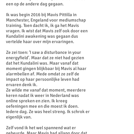
een op de andere dag gegaan.
Ik was begin 2016 bij Mavis Pittilla in
Manchester, Engeland voor mediumschap
training. Toen dacht ik, ik ga het Mavis
vragen. Ik wist dat Mavis zelf ook door een
Kundalini awakening was gegaan dus
vertelde haar over mijn ervaringen.
Ze zei toen: ‘I saw a disturbance in your
energyfield’. Maar dat ze niet had gezien
dat het Kundalini was. Maar vanaf dat
moment gingen blijkbaar bij Mavis al haar
alarmbellen af. Mede omdat ze zelf de
impact op haar persoonlijke leven had
ervaren denk ik.
Ze wilde me vanaf dat moment, meerdere
keren nadat ik weer in Nederland was
online spreken en zien. Ik kreeg
oefeningen mee en die moest ik doen.
Iedere dag. Ze was heel streng. Ik schrok er
eigenlijk van.
Zelf vond ik het wel spannend wat er
gebeurde. Maar Mavis had allang door dat