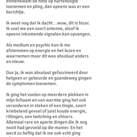
binnenkwam de hitte op hartshoogte
toenemen en pling, dan opeens was er een
berichtje.
Ik weet nog dat ik dacht…wow, dit is bizar.
Ik voel me een soort antenne, alsof ik
opeens inkomende signalen kan opvangen.
Als medium en psychic kon ik me
afstemmen op energie en het lezen en
waarnemen maar dit was absoluut anders
en nieuw.
Dus ja, ik was absoluut gefascineerd door
hetgeen er gebeurde en gaandeweg gingen
de symptomen toenemen.
Ik ging het voelen op meerdere plekken in
mijn lichaam en van warmte ging het ook
veranderen in steken of een tingle, soort
kriebelend gevoel of juist koude energie,
rillingen, een twitching en shivers.
Allemaal rare en aparte dingen die ik nog
nooit had gevoeld op die manier. En het
werd zo heftig dat ik me ook echt ging