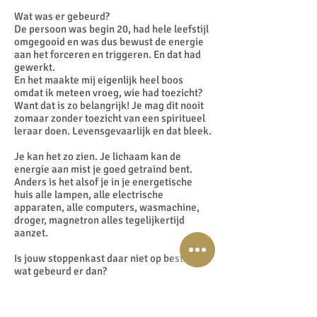
Wat was er gebeurd?
De persoon was begin 20, had hele leefstijl
omgegooid en was dus bewust de energie
aan het forceren en triggeren. En dat had
gewerkt.
En het maakte mij eigenlijk heel boos
omdat ik meteen vroeg, wie had toezicht?
Want dat is zo belangrijk! Je mag dit nooit
zomaar zonder toezicht van een spiritueel
leraar doen. Levensgevaarlijk en dat bleek.
Je kan het zo zien. Je lichaam kan de
energie aan mist je goed getraind bent.
Anders is het alsof je in je energetische
huis alle lampen, alle electrische
apparaten, alle computers, wasmachine,
droger, magnetron alles tegelijkertijd
aanzet.
Is jouw stoppenkast daar niet op bestand,
wat gebeurd er dan?
Dan knallen de stoppen eruit!
Kortsluiting!
En zo is het gegaan. Die latente slapende