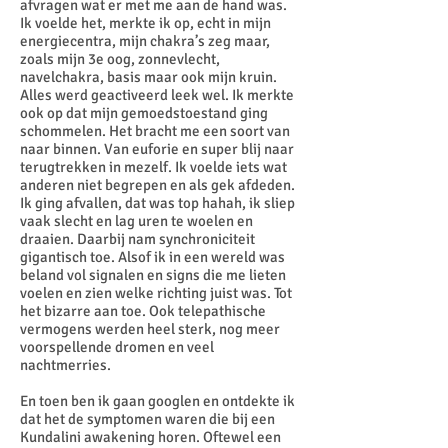
afvragen wat er met me aan de hand was.
Ik voelde het, merkte ik op, echt in mijn
energiecentra, mijn chakra’s zeg maar,
zoals mijn 3e oog, zonnevlecht,
navelchakra, basis maar ook mijn kruin.
Alles werd geactiveerd leek wel. Ik merkte
ook op dat mijn gemoedstoestand ging
schommelen. Het bracht me een soort van
naar binnen. Van euforie en super blij naar
terugtrekken in mezelf. Ik voelde iets wat
anderen niet begrepen en als gek afdeden.
Ik ging afvallen, dat was top hahah, ik sliep
vaak slecht en lag uren te woelen en
draaien. Daarbij nam synchroniciteit
gigantisch toe. Alsof ik in een wereld was
beland vol signalen en signs die me lieten
voelen en zien welke richting juist was. Tot
het bizarre aan toe. Ook telepathische
vermogens werden heel sterk, nog meer
voorspellende dromen en veel
nachtmerries.
En toen ben ik gaan googlen en ontdekte ik
dat het de symptomen waren die bij een
Kundalini awakening horen. Oftewel een