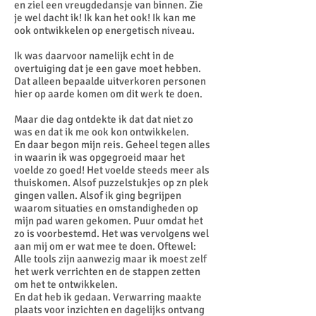
en ziel een vreugdedansje van binnen. Zie
je wel dacht ik! Ik kan het ook! Ik kan me
ook ontwikkelen op energetisch niveau.
Ik was daarvoor namelijk echt in de
overtuiging dat je een gave moet hebben.
Dat alleen bepaalde uitverkoren personen
hier op aarde komen om dit werk te doen.
Maar die dag ontdekte ik dat dat niet zo
was en dat ik me ook kon ontwikkelen.
En daar begon mijn reis. Geheel tegen alles
in waarin ik was opgegroeid maar het
voelde zo goed! Het voelde steeds meer als
thuiskomen. Alsof puzzelstukjes op zn plek
gingen vallen. Alsof ik ging begrijpen
waarom situaties en omstandigheden op
mijn pad waren gekomen. Puur omdat het
zo is voorbestemd. Het was vervolgens wel
aan mij om er wat mee te doen. Oftewel:
Alle tools zijn aanwezig maar ik moest zelf
het werk verrichten en de stappen zetten
om het te ontwikkelen.
En dat heb ik gedaan. Verwarring maakte
plaats voor inzichten en dagelijks ontvang