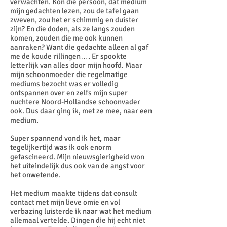
verwachten. Kon die persoon, dat medium
mijn gedachten lezen, zou de tafel gaan
zweven, zou het er schimmig en duister
zijn? En die doden, als ze langs zouden
komen, zouden die me ook kunnen
aanraken? Want die gedachte alleen al gaf
me de koude rillingen…. Er spookte
letterlijk van alles door mijn hoofd. Maar
mijn schoonmoeder die regelmatige
mediums bezocht was er volledig
ontspannen over en zelfs mijn super
nuchtere Noord-Hollandse schoonvader
ook. Dus daar ging ik, met ze mee, naar een
medium.
Super spannend vond ik het, maar
tegelijkertijd was ik ook enorm
gefascineerd. Mijn nieuwsgierigheid won
het uiteindelijk dus ook van de angst voor
het onwetende.
Het medium maakte tijdens dat consult
contact met mijn lieve omie en vol
verbazing luisterde ik naar wat het medium
allemaal vertelde. Dingen die hij echt niet