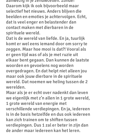
aanwezig in je zenuwcellen. Zonde!
Daarom kijk ik ook bijvoorbeeld maar
selectief het nieuws. Anders blijven die
beelden en emoties je achtervolgen. Echt,
dat is veel enger en belastender dan
contact maken met dierbaren in de
spirituele wereld.
Dat is de wereld van liefde. En ja, tuurlijk
komt er wel eens iemand door om sorry te
zeggen. Maar hoe mooi is dat?! Vooral als
er geen tijd was of als je met ruzie uit
elkaar bent gegaan. Dan kunnen de laatste
woorden en gevoelens nog worden
overgedragen. En dat helpt niet alleen jou
maar ook jouw dierbare in de spirituele
wereld. Dat noemen we heling tussen de 2
werelden.
Maar als je er echt over nadenkt dan leven
we eigenlijk met z’n allen in 1 grote wereld,
1 grote wereld van energie met
verschillende verdiepingen. En ja, iedereen
is in de basis hetzelfde en dus ook iedereen
kan zich trainen om te shiften tussen
verdiepingen. Dus 1 zal er beter in zijn dan
de ander maar iedereen kan het leren.