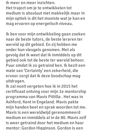
ik meer en meer inzichten.
Het traject om je te ontwikkelen tot
medium is absoluut niet makkelijk maar in
mijn optiek is dit het mooiste wat je kan en
mag ervaren op energetisch niveau.
Ik ben voor mijn ontwikkeling gaan zoeken
naar de beste tutors, de beste leraren ter
wereld op dit gebied. En zij hebben me
onder hun vleugels genomen. Met als
gevolg dat ik weet dat ik inmiddels op dit
gebied ook tot de beste ter wereld behoor.
Puur omdat ik zo getraind ben. Ik bezit een
mate van ‘Certainty’ een zekerheid, die
ervoor zorgt dat ik deze boodschap mag
uitdragen.
Ik zal nooit vergeten hoe ik in 2015 het
certificaat ontving voor mijn 1e mentorship
programma van Mavis Pittilla . Het was in
Ashford, Kent in Engeland. Mavis pakte
mijn handen beet en sprak woorden tot me.
Mavis is een wereldwijd gerenommeerd
medium en inmiddels al in de 80. Mavis zelf
is weer getraind door het medium en haar
mentor: Gordon Higginson. Gordon is een