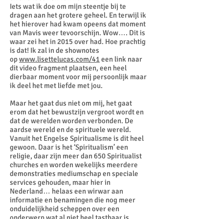
Iets wat ik doe om mijn steentje bij te
dragen aan het grotere geheel. En terwijl ik
het hierover had kwam opeens dat moment
van Mavis weer tevoorschijn. Wow…. Dit is
waar zei het in 2015 over had. Hoe prachtig
is dat! Ik zal in de shownotes
op
www.lisettelucas.com/41
een link naar
dit video fragment plaatsen, een heel
dierbaar moment voor mij persoonlijk maar
ik deel het met liefde met jou.
Maar het gaat dus niet om mij, het gaat
erom dat het bewustzijn vergroot wordt en
dat de werelden worden verbonden. De
aardse wereld en de spirituele wereld.
Vanuit het Engelse Spiritualisme is dit heel
gewoon. Daar is het ‘Spiritualism’ een
religie, daar zijn meer dan 650 Spiritualist
churches en worden wekelijks meerdere
demonstraties mediumschap en speciale
services gehouden, maar hier in
Nederland… helaas een wirwar aan
informatie en benamingen die nog meer
onduidelijkheid scheppen over een
onderwerp wat al niet heel tastbaar is.