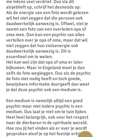
me intens veel verdriet. Dus sla dit
alsjeblieft op, schrijf het desnoods op:
Als de energie van een foto wordt gelezen
wil het niet zeggen dat die persoon ook
daadwerkelijk aanwezig is. Oftwel, stel je
neemt een foto van een overleden opa of
oma mee. Dan kan een psychic van alles
vertellen over je opa of oma, maar dat wil
niet zeggen dat hun zielsenergie ook
daadwerkelijk aanwezig is. Dit is
essentieel om te weten.
Het kan wel zijn dat opa of oma er later
bijkomen. Maar in Engeland moet je dan
zelfs de foto wegleggen. Dus als de psychic
de foto niet nodig heeft en toch goede,
bewijsbare informatie doorgeeft dan weet
je dat deze psychic ook een medium is.
Een medium is namelijk altijd een goed
psychic maar niet iedere psychic is een
medium. Dus laat je niet om te tuin lijden.
Heel heel belangrijk, ook voor het respect
naar de dierbaren in de spirituele wereld.
Hoe zou jij het vinden als er over je wordt
gesproken alsof je op het feestje erbij was