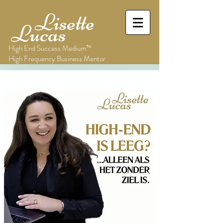
Lisette
Lucas
High End Success Medium™
High Frequency Business Mentor