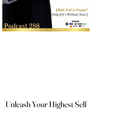
Unleash Your Highest Self
Unleash Your Highest Self