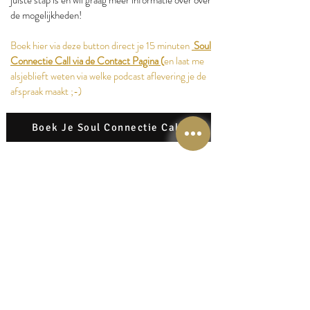
de mogelijkheden!
Boek hier via deze button direct je 15 minuten
Soul
Connectie Call via de Contact Pagina
(
en laat me
alsjeblieft weten via welke podcast aflevering je de
afspraak maakt ;-)
Boek Je Soul Connectie Call
Download de Lisette Lucas App en krijg gratis
toegang tot de podcasts en alle gratis tools,
downloads en meditaties.
Stap 1: Download mijn
'Lisette Lucas App'
:
Stap 2: Meld je gratis aan als EnergyJoy Member
en ontvang toegang tot alle Podcast tools en
bijlages.
- Dit kan via de
Apple App Store (klik op
button)
voor iPhone & iPad