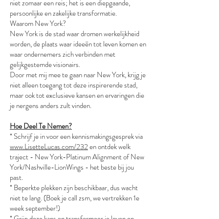
niet zomaar een reis; het is een diepgaande,
persoonlijke en zakelijke transformatie.
Waarom New York?
New York is de stad waar dromen werkelijkheid
worden, de plaats waar ideeën tot leven komen en
waar ondernemers zich verbinden met
gelijkgestemde visionairs.
Door met mij mee te gaan naar New York, krijg je
niet alleen toegang tot deze inspirerende stad,
maar ook tot exclusieve kansen en ervaringen die
je nergens anders zult vinden.
Hoe Deel Te Nemen?
* Schrijf je in voor een kennismakingsgesprek via
www.LisetteLucas.com/232
en ontdek welk
traject - New York-Platinum Alignment of New
York/Nashville-LionWings - het beste bij jou
past.
* Beperkte plekken zijn beschikbaar, dus wacht
niet te lang. (Boek je call zsm, we vertrekken 1e
week september!)
* Grijp deze kans en transformeer je leven en