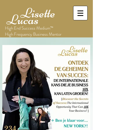
Lisette
Lucas
High End Success Medium™
High Frequency Business Mentor