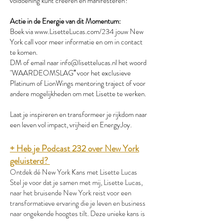
voldoening kunt creëren en manifesteren?
Actie in de Energie van dit Momentum:
Boek via
www.LisetteLucas.com/234
jouw New
York call voor meer informatie en om in contact
te komen.
DM of email naar
info@lisettelucas.nl
het woord
"WAARDEOMSLAG
"
voor het exclusieve
Platinum of LionWings mentoring traject of
voor
andere mogelijkheden om met Lisette te werken.
Laat je inspireren en transformeer je rijkdom naar
een leven vol impact, vrijheid en EnergyJoy.
+ Heb je Podcast 232 over New York
geluisterd?
Ontdek dé New York Kans met Lisette Lucas
Stel je voor dat je samen met mij, Lisette Lucas,
naar het bruisende New York reist voor een
transformatieve ervaring die je leven en business
naar ongekende hoogtes tilt. Deze unieke kans is