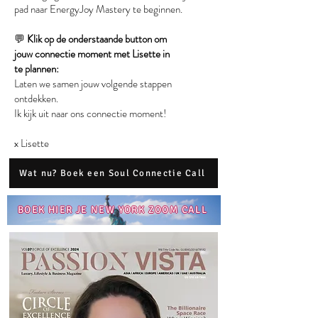
pad naar EnergyJoy Mastery te beginnen.
💬
Klik op de onderstaande button om
jouw
connectie moment
met Lisette in
te
plannen:
Laten we samen jouw volgende stappen
ontdekken.
Ik kijk uit naar ons connectie moment!
x Lisette
Wat nu? Boek een Soul Connectie Call
BOEK HIER JE NEW YORK ZOOM CALL