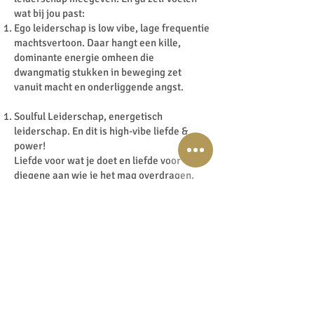
wat bij jou past:
Ego leiderschap is low vibe, lage frequentie
machtsvertoon. Daar hangt een kille,
dominante energie omheen die
dwangmatig stukken in beweging zet
vanuit macht en onderliggende angst.
Soulful Leiderschap, energetisch
leiderschap. En dit is high-vibe liefde &
power!
Liefde voor wat je doet en liefde voor
diegene aan wie je het mag overdragen.
Dus door die persoon, door die leider heen
voel je een voortstuwende kracht en flow
die voelt als een warme veilige deken die je
op verrassende manieren nieuwe gebieden
laat ontdekken. Waardoor je je pure zelf
kan, mag en durft te zijn. Waardoor je
stapje voor stapje jezelf steeds meer in het
licht gaat zetten. En waardoor je als
magnetisch gaat stralen van binnenuit voor