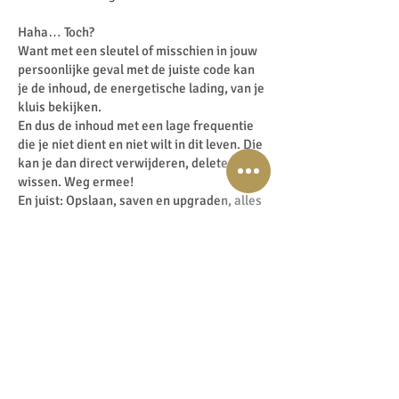
Haha… Toch?
Want met een sleutel of misschien in jouw
persoonlijke geval met de juiste code kan
je de inhoud, de energetische lading, van je
kluis bekijken.
En dus de inhoud met een lage frequentie
die je niet dient en niet wilt in dit leven. Die
kan je dan direct verwijderen, deleten en
wissen. Weg ermee!
En juist: Opslaan, saven en upgraden, alles
met de juiste hoge energetische frequentie
die je wel wilt houden in je leven. En ja, je
kan zelfs extra energetische data
toevoegen met dat wat je wenst te
ontvangen in je leven.
Hoe klinkt dat?
Ik weet dat vanaf het moment dat ik me op
mijn interne kluis, mijn paradigm ben gaan