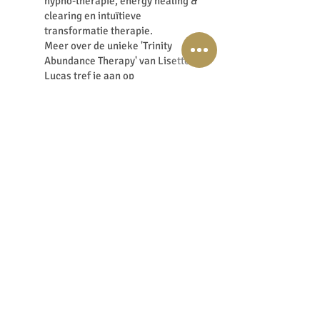
hypno-therapie, energy healing &
clearing en intuïtieve
transformatie therapie.
Meer over de unieke 'Trinity
Abundance Therapy' van Lisette
Lucas tref je aan op
www.LisetteLucas-Therapy.nl
* De T.A.T. valt onder de exclusieve
1-op-1 sessie met Lisette