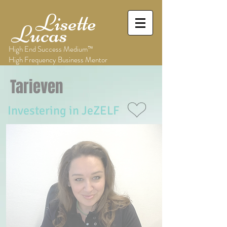
Lisette
Lucas
High End Success Medium™
High Frequency Business Mentor
Tarieven
Investering in JeZELF