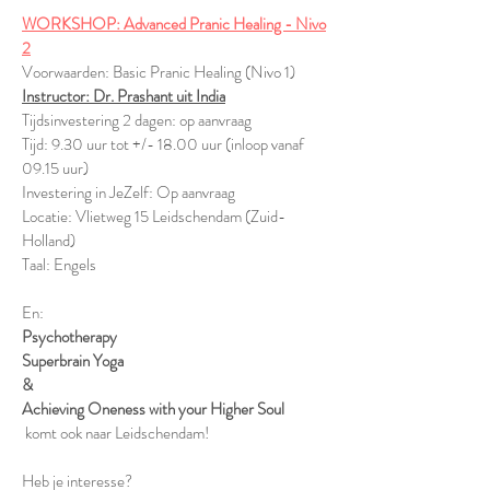
WORKSHOP: Advanced Pranic Healing - Nivo
2
Voorwaarden: Basic Pranic Healing (Nivo 1)
Instructor: Dr. Prashant uit India
Tijdsinvestering 2 dagen: op aanvraag
Tijd: 9.30 uur tot +/- 18.00 uur (inloop vanaf
09.15 uur)
Investering in JeZelf: Op aanvraag
Locatie: Vlietweg 15 Leidschendam (Zuid-
Holland)
Taal: Engels
En:
Psychotherapy
Superbrain Yoga
&
Achieving Oneness with your Higher Soul
komt ook naar Leidschendam!
Heb je interesse?