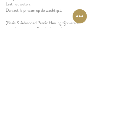
Laat het weten.
Dan zet ik je naam op de wachtlijst.
(Basis & Advanced Pranic Healing zijn vereist
voor deelname aan Psychotherapy)
Psychotherapy wordt ook gegeven door Dr.
Prashant.
Mail voor meer info en data.
Meld je aan voor deze
Life-Changing
Healing Workshops!
Heb je vragen?
Stuur een mailtje naar:
info@LisetteLucas.nl