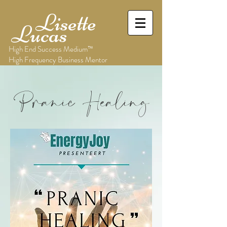
Lisette
Lucas
High End Success Medium™
High Frequency Business Mentor
Pranic Healing