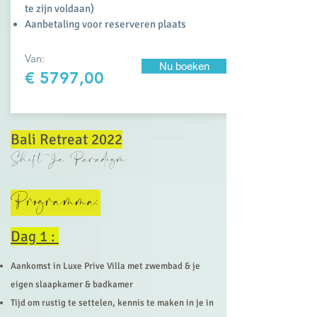
te zijn
voldaan
)
Aanbetaling
voor reserveren plaats
Van:
Nu boeken
€ 5797,00
Bali Retreat 2022
Shift Je Paradigm
Programma:
Dag 1 :
Aankomst in Luxe Prive Villa met zwembad & je
eigen
slaapkamer
&
badkamer
Tijd om rustig te settelen, kennis te maken in je in