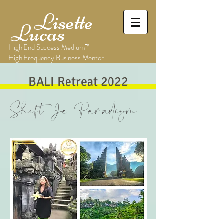
Lisette
Lucas
High End Success Medium™
High Frequency Business Mentor
BALI Retreat 2022
Shift Je Paradigm