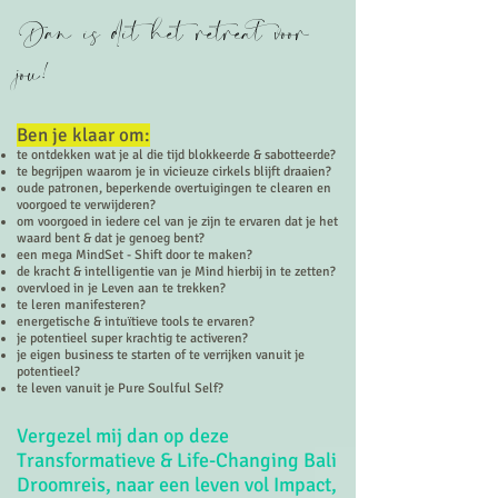
Dan is dit het retreat voor
jou!
Ben je klaar om:
te ontdekken wat je al die tijd blokkeerde & sabotteerde?
te begrijpen waarom je in vicieuze cirkels blijft draaien?
oude patronen, beperkende overtuigingen te clearen en
voorgoed te verwijderen?
om voorgoed in iedere cel van je zijn te ervaren dat je het
waard bent & dat je genoeg bent?
een mega MindSet - Shift door te maken?
de kracht & intelligentie van je Mind hierbij in te zetten?
overvloed in je Leven aan te trekken?
te leren manifesteren?
energetische & intuïtieve tools te ervaren?
je potentieel super krachtig te activeren?
je eigen business te starten of te verrijken vanuit je
potentieel?
te leven vanuit je Pure Soulful Self?
Vergezel mij dan op deze
Transformatieve & Life-Changing Bali
Droomreis, naar een leven vol Impact,