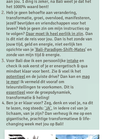
aan jou. 1 ding is zeker, na Bali weet je dat het
het 1000% waard bent!
Heb je geen behoefte aan verandering,
transformatie, groei, overvloed, manifesteren,
jezelf bevrijden en vriendschappen voor het
leven? Heb je geen zin om mijn instructies op
te volgen?
Daar moet ik heel eerlijk in zijn
. Dan
is dit niet de reis voor jou. Dan is het zonde van
jouw tijd, geld en energie, niet eerlijk ten
opzichte van je
'Bali-Paradigm-Shift-Mates
' en
zonde van mijn tijd & energie.
Voor Bali doe ik een persoonlijke
intake
en
check ik ook eerst of je er energetisch & qua
mindset klaar voor bent. Zie & voel ik het
potentieel
en de juiste drive? Dan kan en
mag
je mee
! Ik vermeld dit vooraf om
teleurstellingen te voorkomen. Dit is
essentieel
voor de groepsdynamiek,
transformatie & heling!
Ben je er klaar voor? Zeg, denk en voel je, na dit
te lezen, nog steeds:
'JA'
, in iedere cel van je
lichaam, van je zijn? Dan verheug ik me op een
gigantische, prachtige transformatieve & life-
changing week met jou op Bali!