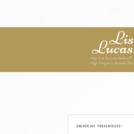
Home
About
Lise
Lucas
High End Success Medium™
High Frequency Business Men