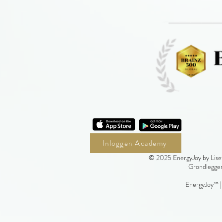
Inloggen Academy
© 2025 EnergyJoy by Liset
Grondlegger
EnergyJoy™ 