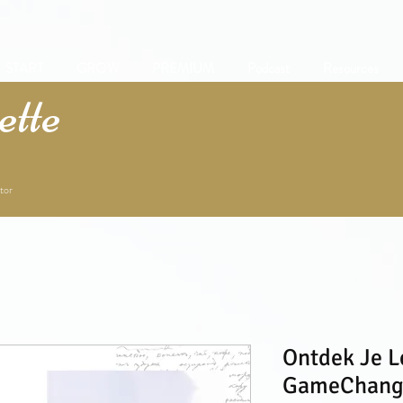
START
GROW
PREMIUM
Podcast
Resources
tte
tor
Ontdek Je L
GameChang