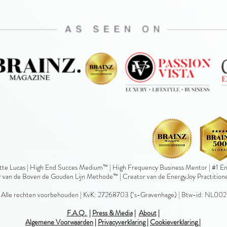
te Lucas | High End Succes Medium™ | High Frequency Business Mentor | #1 Ene
 van de Boven de Gouden Lijn Methode™ | Creator van de EnergyJoy Practition
| Alle rechten voorbehouden | KvK: 27268703 (‘s-Gravenhage) | Btw-id: NL
​F.A.Q.
|
Press & Media
|
About
|
Algemene Voorwaarden
|
Privacyverklaring
|
Cookieverklaring
|