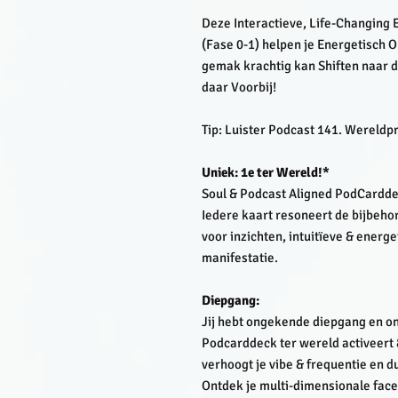
Deze Interactieve, Life-Changing
(Fase 0-1) helpen je Energetisch
gemak krachtig kan Shiften naar d
daar Voorbij!
Tip: Luister Podcast 141. Wereld
Uniek: 1e ter Wereld!*
Soul & Podcast Aligned PodCardd
Iedere kaart resoneert de bijbeho
voor inzichten, intuitïeve & energ
manifestatie.
Diepgang:
Jij hebt ongekende diepgang en one
Podcarddeck ter wereld activeert 
verhoogt je vibe & frequentie en d
Ontdek je multi-dimensionale facet