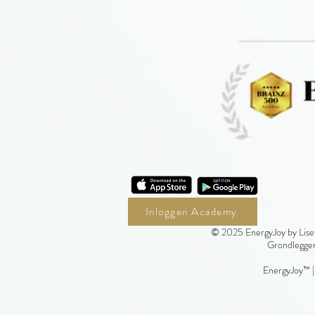
Inloggen Academy
© 2025 EnergyJoy by Liset
Grondlegger
EnergyJoy™ 