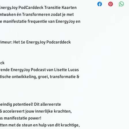
het weten bij 'Opmerk
 EnergyJoy PodCarddeck Transitie Kaarten
verzending personalis
 Ontwaken én Transformeren zodat je met
e manifestatie frequentie van EnergyJoy en
primeur: Het 1e EnergyJoy Podcarddeck
eck
rende EnergyJoy Podcast van Lisette Lucas
etische ontwikkeling, groei, transformatie &
indig potentieel! Dit allereerste
& accelereert jouw innerlijke krachten,
us manifestatie power!
ten met de steun en hulp van dit krachtige,