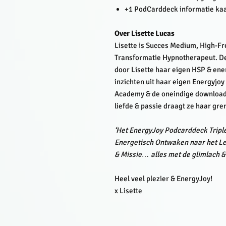
+1 PodCarddeck informatie kaa
Over Lisette Lucas
Lisette is Succes Medium, High-Fr
Transformatie Hypnotherapeut. De
door Lisette haar eigen HSP & ene
inzichten uit haar eigen Energyjoy
Academy & de oneindige downloads 
liefde & passie draagt ze haar gr
‘Het EnergyJoy Podcarddeck Triple 
Energetisch Ontwaken naar het Le
& Missie… alles met de glimlach &
Heel veel plezier & EnergyJoy!
x Lisette