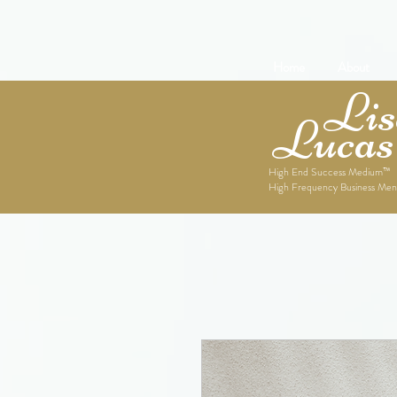
Home
About
Lise
Lucas
High End Success Medium™
High Frequency Business Men