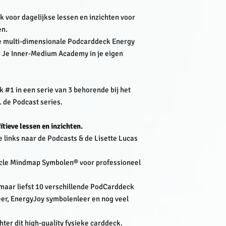
 voor dagelijkse lessen en inzichten voor
en.
de multi-dimensionale Podcarddeck Energy
 Je Inner-Medium Academy in je eigen
k #1 in een serie van 3 behorende bij het
. de Podcast series.
ïtieve lessen en inzichten.
e links naar de Podcasts & de Lisette Lucas
acle Mindmap Symbolen® voor professioneel
 maar liefst 10 verschillende PodCarddeck
eer, EnergyJoy symbolenleer en nog veel
ter dit high-quality fysieke carddeck.