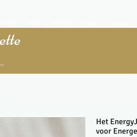
START
GROW
PREMIUM
Podcast
Resources
tte
tor
Het Energy
voor Energe