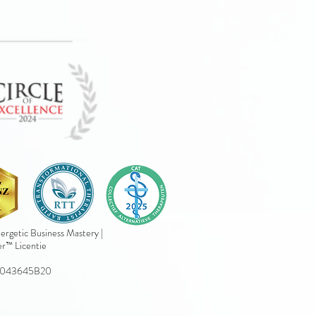
rgetic Business Mastery |
er™ Licentie
002043645B20