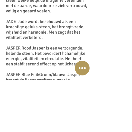
steen welke helpt de drager te verbinden
met de aarde, waardoor ze zich vertrouwd,
veilig en geaard voelen.
JADE Jade wordt beschouwd als een
krachtige geluks-steen, het brengt vrede,
wijsheid en harmonie. Men zegt dat het
vitaliteit verbeterd.
JASPER Rood Jasper is een verzorgende,
helende steen. Het bevordert lichamelijke
energie, vitaliteit en circulatie. Het heeft
een stabiliserend effect op het lichaam.
JASPER Blue Foil:Groen/blauwe Jasper
brengt de lichaamsritmen weer in
overeenstemming met de ritmen van de
aarde na verstoring van de natuurlijke
stroming. Het herstelt aardse sensualiteit &
vrouwelijkheid voor een gezonde balans.
KERSENKWARTS Kersen kwarts brengt
lichaam, geest en emoties in balans.
LABRADORIET Labradoriet is bij uitstek