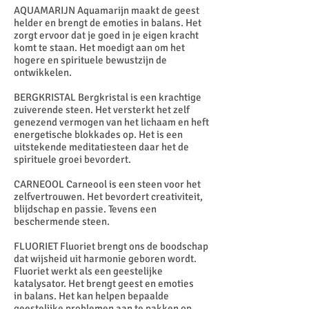
AQUAMARIJN Aquamarijn maakt de geest
helder en brengt de emoties in balans. Het
zorgt ervoor dat je goed in je eigen kracht
komt te staan. Het moedigt aan om het
hogere en spirituele bewustzijn de
ontwikkelen.
BERGKRISTAL Bergkristal is een krachtige
zuiverende steen. Het versterkt het zelf
genezend vermogen van het lichaam en heft
energetische blokkades op. Het is een
uitstekende meditatiesteen daar het de
spirituele groei bevordert.
CARNEOOL Carneool is een steen voor het
zelfvertrouwen. Het bevordert creativiteit,
blijdschap en passie. Tevens een
beschermende steen.
FLUORIET Fluoriet brengt ons de boodschap
dat wijsheid uit harmonie geboren wordt.
Fluoriet werkt als een geestelijke
katalysator. Het brengt geest en emoties
in balans. Het kan helpen bepaalde
geestelijke problemen aan te pakken op