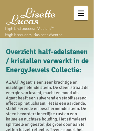
Lisette
Lucas
High End Success Medium™
High Frequency Business Mentor
Overzicht half-edelstenen
/ kristallen verwerkt in de
EnergyJewels Collectie:
AGAAT Agaat is een zeer krachtige en
machtige helende steen. De steen straalt de
energie van kracht, macht en moed uit.
Agaat heeft een zuiverend en stabiliserend
effect op het lichaam. Het is een aardende,
stabiliserende en beschermende steen. De
steen bevordert innerlijke rust en een
kalme en nuchtere houding. Het stimuleert
spirituele en geestelijke groei door aan te
zetten tot zelfreflectie. Tevens spoort het