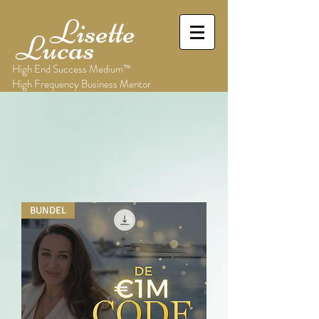
Lisette
Lucas
High End Success Medium™
High Frequency Business Mentor
BUNDEL