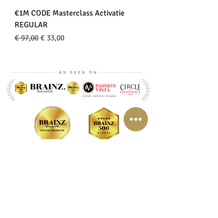
€1M CODE Masterclass Activatie
REGULAR
Normale prijs
Verkoopprijs
€ 97,00
€ 33,00