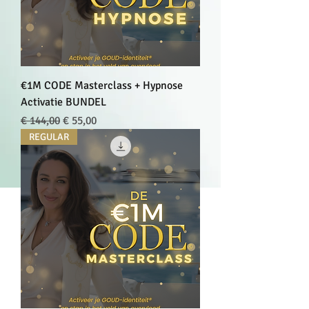
€1M CODE Masterclass + Hypnose
Activatie BUNDEL
Normale prijs
Verkoopprijs
€ 144,00
€ 55,00
REGULAR