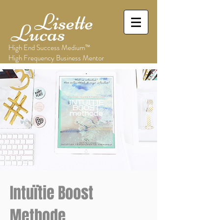
Lisette
Lucas
High End Success Medium™
High Frequency Business Mentor
Intuïtie Boost
Methode