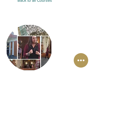
Back to all Courses
Therapeut
Lisette Lucas
Lisette Lucas is de drijvende kracht
achter EnergyJoy. Als Intuïtief
Transformatie Therapeut, Medium en