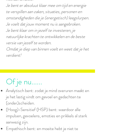
Je bent er absoluut klaar mee om tijd en energie
te verspillen aan zaken, situaties, personen en
omstandigheden die je (energetisch) leegslurpen.
Je voelt dat jouw moment nu is aangebroken.
Je bent klaar om in jezelf te investeren, je
natuurlijke krachten te ontwikkelen en de beste
versie van jezelf te worden.
Omdat je diep van binnen voelt en weet dat je het
verdient!
Of je nu......
Analytisch bent: zodat je mind overuren maakt en
je het lastig vindt om gevoel en gedachten te
(onder)scheiden.
(Hoog)-Sensitief (HSP) bent: waardoor alle
impulsen, gevoelens, emoties en prikkels al sterk
aanwezig zijn.
​Empathisch bent: en moeite hebt je niet te