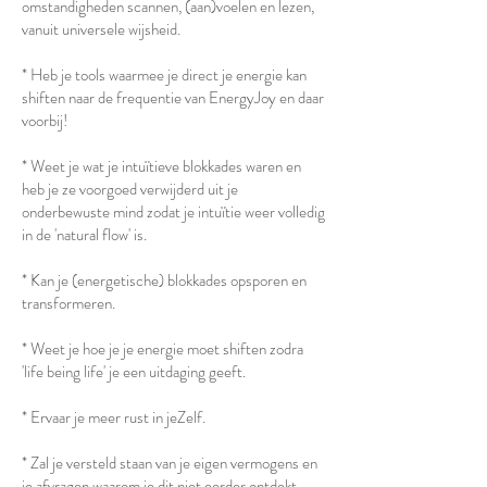
omstandigheden scannen, (aan)voelen en lezen,
vanuit universele wijsheid.
* Heb je tools waarmee je direct je energie kan
shiften naar de frequentie van EnergyJoy en daar
voorbij!
* Weet je wat je intuïtieve blokkades waren en
heb je ze voorgoed verwijderd uit je
onderbewuste mind zodat je intuïtie weer volledig
in de 'natural flow' is.
* Kan je (energetische) blokkades opsporen en
transformeren.
* Weet je hoe je je energie moet shiften zodra
'life being life' je een uitdaging geeft.
* Ervaar je meer rust in jeZelf.
* Zal je versteld staan van je eigen vermogens en
je afvragen waarom je dit niet eerder ontdekt