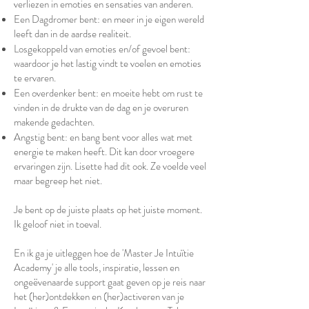
verliezen in emoties en sensaties van anderen.
​Een Dagdromer bent: en meer in je eigen wereld
leeft dan in de aardse realiteit.
​Losgekoppeld van emoties en/of gevoel bent:
waardoor je het lastig vindt te voelen en emoties
te ervaren.
​Een overdenker bent: en moeite hebt om rust te
vinden in de drukte van de dag en je overuren
makende gedachten.
​Angstig bent: en bang bent voor alles wat met
energie te maken heeft. Dit kan door vroegere
ervaringen zijn. Lisette had dit ook. Ze voelde veel
maar begreep het niet.
Je bent op de juiste plaats op het juiste moment.
Ik geloof niet in toeval.
En ik ga je uitleggen hoe de 'Master Je Intuïtie
Academy' je alle tools, inspiratie, lessen en
ongeëvenaarde support gaat geven op je reis naar
het (her)ontdekken en (her)activeren van je