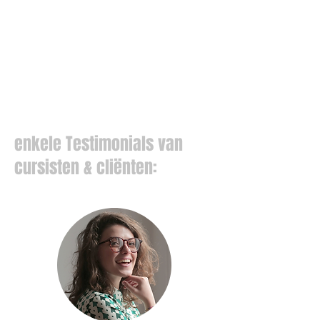
enkele Testimonials van
cursisten & cliënten: