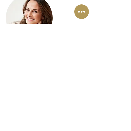
"...het heeft mij veel informatie gegeven over zaken die ik nog niet
wist."
"...Lisette is dermate toegankelijk en zuiver..."