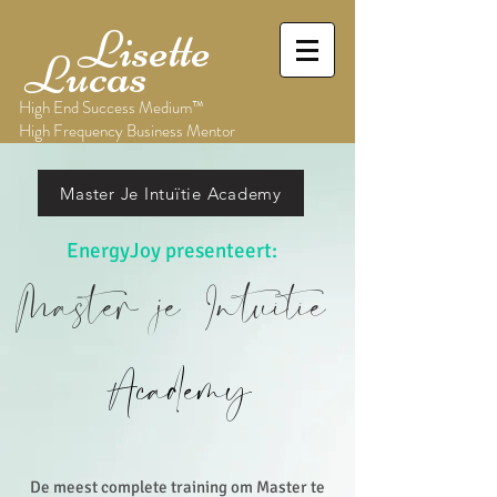
Lisette
Lucas
High End Success Medium™
High Frequency Business Mentor
Master Je Intuïtie Academy
EnergyJoy presenteert:
Master je Intuitie
Academy
De meest complete training om Master te