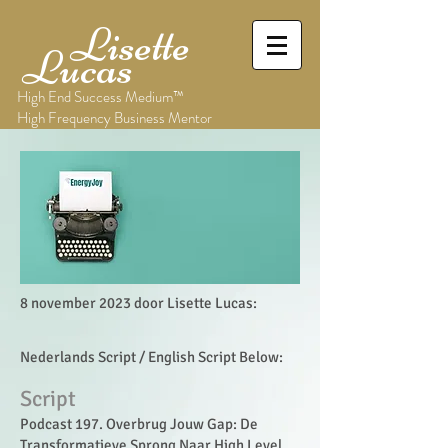
Lisette
Lucas
High End Success Medium™
High Frequency Business Mentor
8 november 2023 door Lisette Lucas:
Nederlands Script / English Script Below:
Scr
ipt
Podcast 197. Overbrug Jouw Gap: De
Transformatieve Sprong Naar High Level