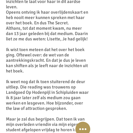
inzichten te laat voor haar in dit aardse
leven.
Opeens ontving ik haar overlijdenskaart en
heb nooit meer kunnen spreken met haar
over het boek. En dus The Secret.
Althans, tot dat moment kwam, nu meer
dan 13 jaar geleden bij dat medium. Daarin
liet ze me dus weten: Lisette, Je had gelijk!
Ik wist toen meteen dat het over het boek
ging. Oftewel over: de wet van de
aantrekkingskracht. En dat je dus je leven
kan shiften als je leeft naar de inzichten uit
het boek.
Ik weet nog dat ik toen stuiterend de deur
uitliep. Die reading was trouwens op
Landgoed Op Hodenpijl in Schipluiden waar
ik 8 jaar later zelf als medium zou gaan
werken en lesgeven. Hoe bijzonder, over
the law of attraction gesproken.
Maar je zal dus begrijpen. Dat toen ik van
mijn overleden vriendin via mijn eigen
student afgelopen vrijdag te horen kreeg