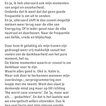
En ja, ik heb uiteraard ook mijn momenten
van angst en onzekerheid.
Ondanks dat ik weet dat dat geen goede
frequentie is om uit te zenden.
En ja, uiteraard shift ik dan zoveel mogelijk
meteen weer terug naar de vibe van
EnergyJoy. Of in ieder geval naar de vibe
neutraal en daarboven. Naar de frequentie
van liefde, vrede en blijdschap.
Daar kom ik gelukkig als mijn tranen zijn
gedroogd weer vrij makkelijk vanuit het
voelen van de dankbaarheid van het pure
moment, het nu.
De kleine momenten waarin er zoveel is om
dankbaar voor te zijn.
Waarin alles goed is. Oké is. Kalm is.
Maar ook door te herkennen wanneer mijn
overlevings-, oerprogrammering een
loopje met me neemt. Want dan slaat je
denkende mind zeg maar op tilt richting
‘the worst case scenario’. De ‘ja, maar wat
als…. gedachten’. En dat is het laatste wat
we energetisch willen uitzenden. Dus ik
ben veel bezig met mijn interne emotie