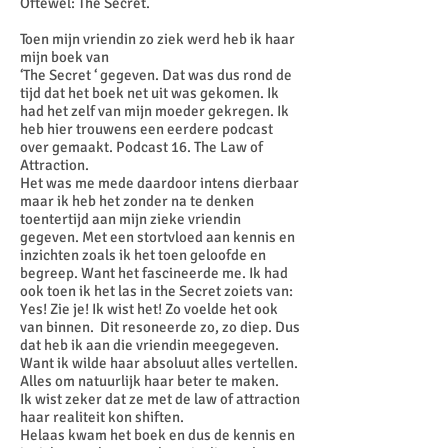
Oftewel: The Secret.
Toen mijn vriendin zo ziek werd heb ik haar
mijn boek van
‘The Secret ‘ gegeven. Dat was dus rond de
tijd dat het boek net uit was gekomen. Ik
had het zelf van mijn moeder gekregen. Ik
heb hier trouwens een eerdere podcast
over gemaakt. Podcast 16. The Law of
Attraction.
Het was me mede daardoor intens dierbaar
maar ik heb het zonder na te denken
toentertijd aan mijn zieke vriendin
gegeven. Met een stortvloed aan kennis en
inzichten zoals ik het toen geloofde en
begreep. Want het fascineerde me. Ik had
ook toen ik het las in the Secret zoiets van:
Yes! Zie je! Ik wist het! Zo voelde het ook
van binnen. Dit resoneerde zo, zo diep. Dus
dat heb ik aan die vriendin meegegeven.
Want ik wilde haar absoluut alles vertellen.
Alles om natuurlijk haar beter te maken.
Ik wist zeker dat ze met de law of attraction
haar realiteit kon shiften.
Helaas kwam het boek en dus de kennis en