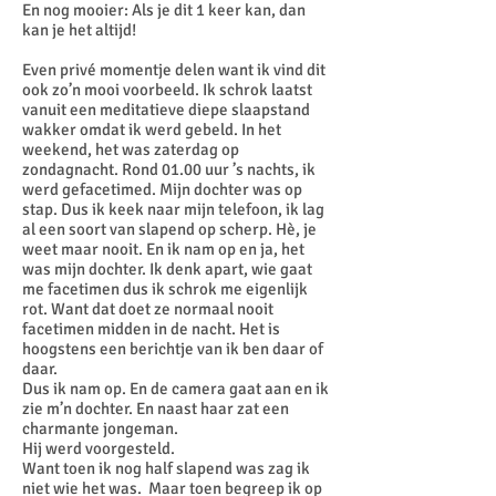
En nog mooier: Als je dit 1 keer kan, dan
kan je het altijd!
Even privé momentje delen want ik vind dit
ook zo’n mooi voorbeeld. Ik schrok laatst
vanuit een meditatieve diepe slaapstand
wakker omdat ik werd gebeld. In het
weekend, het was zaterdag op
zondagnacht. Rond 01.00 uur ’s nachts, ik
werd gefacetimed. Mijn dochter was op
stap. Dus ik keek naar mijn telefoon, ik lag
al een soort van slapend op scherp. Hè, je
weet maar nooit. En ik nam op en ja, het
was mijn dochter. Ik denk apart, wie gaat
me facetimen dus ik schrok me eigenlijk
rot. Want dat doet ze normaal nooit
facetimen midden in de nacht. Het is
hoogstens een berichtje van ik ben daar of
daar.
Dus ik nam op. En de camera gaat aan en ik
zie m’n dochter. En naast haar zat een
charmante jongeman.
Hij werd voorgesteld.
Want toen ik nog half slapend was zag ik
niet wie het was. Maar toen begreep ik op