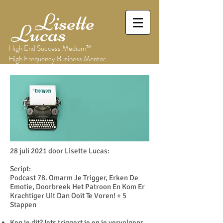
Lisette
Lucas
High End Success Medium™
High Frequency Business Mentor
28 juli 2021 door Lisette Lucas:
Script:
Podcast 78. Omarm Je Trigger, Erken De
Emotie, Doorbreek Het Patroon En Kom Er
Krachtiger Uit Dan Ooit Te Voren! + 5
Stappen
Ken je dit? Iets triggert je en je vervolgens