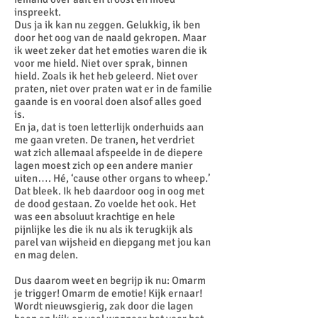
inspreekt.
Dus ja ik kan nu zeggen. Gelukkig, ik ben
door het oog van de naald gekropen. Maar
ik weet zeker dat het emoties waren die ik
voor me hield. Niet over sprak, binnen
hield. Zoals ik het heb geleerd. Niet over
praten, niet over praten wat er in de familie
gaande is en vooral doen alsof alles goed
is.
En ja, dat is toen letterlijk onderhuids aan
me gaan vreten. De tranen, het verdriet
wat zich allemaal afspeelde in de diepere
lagen moest zich op een andere manier
uiten…. Hé, ‘cause other organs to wheep.’
Dat bleek. Ik heb daardoor oog in oog met
de dood gestaan. Zo voelde het ook. Het
was een absoluut krachtige en hele
pijnlijke les die ik nu als ik terugkijk als
parel van wijsheid en diepgang met jou kan
en mag delen.
Dus daarom weet en begrijp ik nu: Omarm
je trigger! Omarm de emotie! Kijk ernaar!
Wordt nieuwsgierig, zak door die lagen