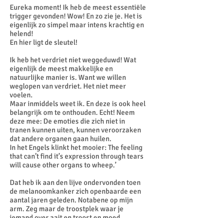
Eureka moment! Ik heb de meest essentiële
trigger gevonden! Wow! En zo zie je. Het is
eigenlijk zo simpel maar intens krachtig en
helend!
En hier ligt de sleutel!
Ik heb het verdriet niet weggeduwd! Wat
eigenlijk de meest makkelijke en
natuurlijke manier is. Want we willen
weglopen van verdriet. Het niet meer
voelen.
Maar inmiddels weet ik. En deze is ook heel
belangrijk om te onthouden. Echt! Neem
deze mee: De emoties die zich niet in
tranen kunnen uiten, kunnen veroorzaken
dat andere organen gaan huilen.
In het Engels klinkt het mooier: The feeling
that can’t find it’s expression through tears
will cause other organs to wheep.’
Dat heb ik aan den lijve ondervonden toen
de melanoomkanker zich openbaarde een
aantal jaren geleden. Notabene op mijn
arm. Zeg maar de troostplek waar je
iemand over aait en troost en moed