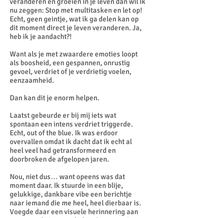
veranderen en groeien in je leven dan wil ik
nu zeggen: Stop met multitasken en let op!
Echt, geen geintje, wat ik ga delen kan op
dit moment direct je leven veranderen. Ja,
heb ik je aandacht?!
Want als je met zwaardere emoties loopt
als boosheid, een gespannen, onrustig
gevoel, verdriet of je verdrietig voelen,
eenzaamheid.
Dan kan dit je enorm helpen.
Laatst gebeurde er bij mij iets wat
spontaan een intens verdriet triggerde.
Echt, out of the blue. Ik was erdoor
overvallen omdat ik dacht dat ik echt al
heel veel had getransformeerd en
doorbroken de afgelopen jaren.
Nou, niet dus… want opeens was dat
moment daar. Ik stuurde in een blije,
gelukkige, dankbare vibe een berichtje
naar iemand die me heel, heel dierbaar is.
Voegde daar een visuele herinnering aan