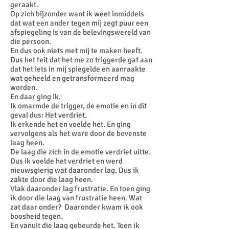
geraakt.
Op zich bijzonder want ik weet inmiddels
dat wat een ander tegen mij zegt puur een
afspiegeling is van de belevingswereld van
die persoon.
En dus ook niets met mij te maken heeft.
Dus het feit dat het me zo triggerde gaf aan
dat het iets in mij spiegelde en aanraakte
wat geheeld en getransformeerd mag
worden.
En daar ging ik.
Ik omarmde de trigger, de emotie en in dit
geval dus: Het verdriet.
Ik erkende het en voelde het. En ging
vervolgens als het ware door de bovenste
laag heen.
De laag die zich in de emotie verdriet uitte.
Dus ik voelde het verdriet en werd
nieuwsgierig wat daaronder lag. Dus ik
zakte door die laag heen.
Vlak daaronder lag frustratie. En toen ging
ik door die laag van frustratie heen. Wat
zat daar onder? Daaronder kwam ik ook
boosheid tegen.
En vanuit die laag gebeurde het. Toen ik