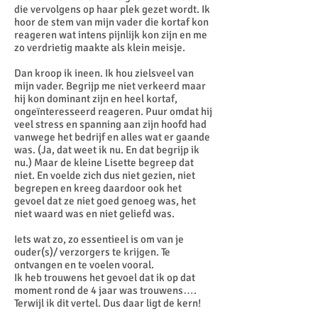
die vervolgens op haar plek gezet wordt. Ik
hoor de stem van mijn vader die kortaf kon
reageren wat intens pijnlijk kon zijn en me
zo verdrietig maakte als klein meisje.
Dan kroop ik ineen. Ik hou zielsveel van
mijn vader. Begrijp me niet verkeerd maar
hij kon dominant zijn en heel kortaf,
ongeïnteresseerd reageren. Puur omdat hij
veel stress en spanning aan zijn hoofd had
vanwege het bedrijf en alles wat er gaande
was. (Ja, dat weet ik nu. En dat begrijp ik
nu.) Maar de kleine Lisette begreep dat
niet. En voelde zich dus niet gezien, niet
begrepen en kreeg daardoor ook het
gevoel dat ze niet goed genoeg was, het
niet waard was en niet geliefd was.
Iets wat zo, zo essentieel is om van je
ouder(s)/ verzorgers te krijgen. Te
ontvangen en te voelen vooral.
Ik heb trouwens het gevoel dat ik op dat
moment rond de 4 jaar was trouwens….
Terwijl ik dit vertel. Dus daar ligt de kern!