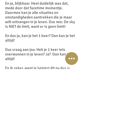
En ja, blijkbaar. Heel duidelijk was dat,
mede door dat facetime momentje.
Daarmee kan je alle situaties en
omstandigheden aantrekken die je maar
wilt ontvangen in je leven. Dus nee: De sky
is NIET de limit, want er is geen limit!
En dus ja, kan je het 1 keer? Dan kan je het
altijd!
Dus vraag aan jou: Heb je 1 keer iets
overwonnen in je leven? Ja? Dan kan je het
altijd!
En ik zeker, want je luistert dit nu dus je
hebt al zoveel overwonnen en
gemanifesteerd in je leven!
Ja? Grote dingen, kleine dingen, het is je
gelukt. Je bent er doorheen gekomen want
jij bent nu hier. En daarom deel ik dit ook.
Want erin geloven, in jezelf geloven met
absoluut onverschrokken zekerheid is de
sleutel!
‘Absolute Certainty’ zou Tony Robbins