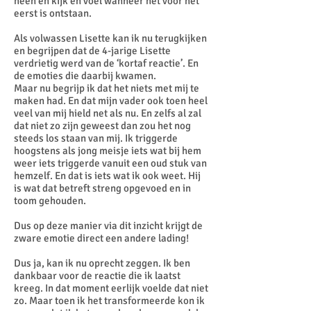
heen en kijk en voel wanneer het voor het
eerst is ontstaan.
Als volwassen Lisette kan ik nu terugkijken
en begrijpen dat de 4-jarige Lisette
verdrietig werd van de ‘kortaf reactie’. En
de emoties die daarbij kwamen.
Maar nu begrijp ik dat het niets met mij te
maken had. En dat mijn vader ook toen heel
veel van mij hield net als nu. En zelfs al zal
dat niet zo zijn geweest dan zou het nog
steeds los staan van mij. Ik triggerde
hoogstens als jong meisje iets wat bij hem
weer iets triggerde vanuit een oud stuk van
hemzelf. En dat is iets wat ik ook weet. Hij
is wat dat betreft streng opgevoed en in
toom gehouden.
Dus op deze manier via dit inzicht krijgt de
zware emotie direct een andere lading!
Dus ja, kan ik nu oprecht zeggen. Ik ben
dankbaar voor de reactie die ik laatst
kreeg. In dat moment eerlijk voelde dat niet
zo. Maar toen ik het transformeerde kon ik