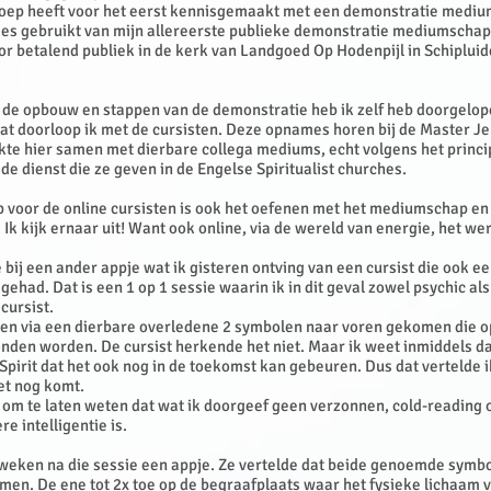
roep heeft voor het eerst kennisgemaakt met een demonstratie mediu
es gebruikt van mijn allereerste publieke demonstratie mediumschap 
r betalend publiek in de kerk van Landgoed Op Hodenpijl in Schipluid
n de opbouw en stappen van de demonstratie heb ik zelf heb doorgelo
Dat doorloop ik met de cursisten. Deze opnames horen bij de Master 
te hier samen met dierbare collega mediums, echt volgens het princi
 de dienst die ze geven in de Engelse Spiritualist churches.
 voor de online cursisten is ook het oefenen met het mediumschap en 
Ik kijk ernaar uit! Want ook online, via de wereld van energie, het we
 bij een ander appje wat ik gisteren ontving van een cursist die ook e
ehad. Dat is een 1 op 1 sessie waarin ik in dit geval zowel psychic a
cursist.
aren via een dierbare overledene 2 symbolen naar voren gekomen die 
onden worden. De cursist herkende het niet. Maar ik weet inmiddels dat
 Spirit dat het ook nog in de toekomst kan gebeuren. Dus dat vertelde i
et nog komt.
om te laten weten dat wat ik doorgeef geen verzonnen, cold-reading o
re intelligentie is.
 weken na die sessie een appje. Ze vertelde dat beide genoemde symbo
omen. De ene tot 2x toe op de begraafplaats waar het fysieke lichaam 