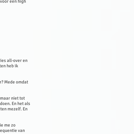
 voor een high
ies all-over en
ten heb ik
er? Mede omdat
maar niet tot
 doen. En het als
iten mezelf. En
ie me zo
frequentie van