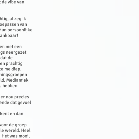
t de vibe van
tig, al zeg ik
 toepassen van
 Hun persoonlijke
 dankbaar!
men met een
tigs neergezet
 dat de
een prachtig
kte me diep.
iningsgroepen
eld. Mediamiek
os hebben
 er nou precies
ende dat gevoel
 kent en dan
 voor de groep
ele wereld. Heel
. Het was mooi,