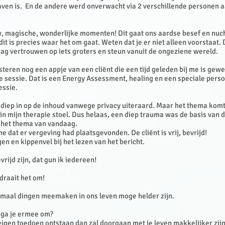
en is. En de andere werd onverwacht via 2 verschillende personen 
, magische, wonderlijke momenten! Dit gaat ons aardse besef en nuc
dit is precies waar het om gaat. Weten dat je er niet alleen voorstaat. 
mag vertrouwen op iets groters en steun vanuit de ongeziene wereld.
steren nog een appje van een cliënt die een tijd geleden bij me is gewe
e sessie. Dat is een Energy Assessment, healing en een speciale perso
essie.
t diep in op de inhoud vanwege privacy uiteraard. Maar het thema komt
in mijn therapie stoel. Dus helaas, een diep trauma was de basis van d
j het thema van vandaag.
e dat er vergeving had plaatsgevonden. De cliënt is vrij, bevrijd!
gen en kippenvel bij het lezen van het bericht.
vrijd zijn, dat gun ik iedereen!
draait het om!
emaal dingen meemaken in ons leven moge helder zijn.
 ga je ermee om?
 eigen toedoen ontstaan dan zal doorgaan met je leven makkelijker zi