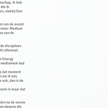
mschap. Ik heb
die ik
en, vlakbij Den
pen om de avond
Je Inner-Medium
pe van de
de disciplines
rkt allemaal.
en Energy
ls mediamiek had
op dat moment
 als ik iets
k ook, dan is de
nzin is maar dat
len na de sessie
van degene die