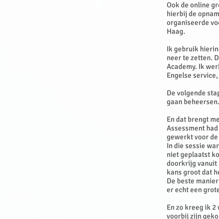
Ook de online g
hierbij de opnam
organiseerde voo
Haag.
Ik gebruik hieri
neer te zetten. 
Academy. Ik werk
Engelse service,
De volgende stap
gaan beheersen. 
En dat brengt me
Assessment had g
gewerkt voor de 
In die sessie w
niet geplaatst k
doorkrijg vanuit
kans groot dat h
De beste manier 
er echt een grote
En zo kreeg ik 2
voorbij zijn gek