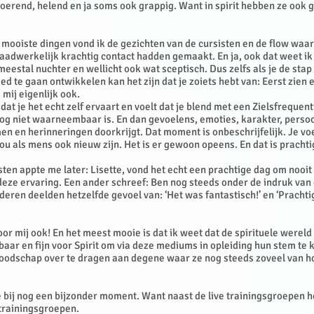
oerend, helend en ja soms ook grappig. Want in spirit hebben ze ook
mooiste dingen vond ik de gezichten van de cursisten en de flow waar
daadwerkelijk krachtig contact hadden gemaakt. En ja, ook dat weet ik
meestal nuchter en wellicht ook wat sceptisch. Dus zelfs als je de stap
ed te gaan ontwikkelen kan het zijn dat je zoiets hebt van: Eerst zien 
 mij eigenlijk ook.
at je het echt zelf ervaart en voelt dat je blend met een Zielsfrequent
og niet waarneembaar is. En dan gevoelens, emoties, karakter, persoo
n en herinneringen doorkrijgt. Dat moment is onbeschrijfelijk. Je vo
jou als mens ook nieuw zijn. Het is er gewoon opeens. En dat is pracht
sten appte me later: Lisette, vond het echt een prachtige dag om nooit
eze ervaring. Een ander schreef: Ben nog steeds onder de indruk van
deren deelden hetzelfde gevoel van: ‘Het was fantastisch!’ en ‘Prachti
oor mij ook! En het meest mooie is dat ik weet dat de spirituele wereld
aar en fijn voor Spirit om via deze mediums in opleiding hun stem te 
oodschap over te dragen aan degene waar ze nog steeds zoveel van h
 bij nog een bijzonder moment. Want naast de live trainingsgroepen h
trainingsgroepen.