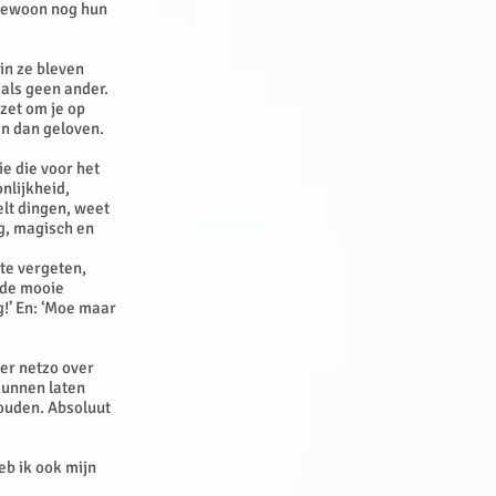
 gewoon nog hun
in ze bleven
 als geen ander.
 zet om je op
en dan geloven.
ie die voor het
nlijkheid,
elt dingen, weet
ig, magisch en
 te vergeten,
 de mooie
g!’ En: ‘Moe maar
 er netzo over
kunnen laten
ouden. Absoluut
eb ik ook mijn