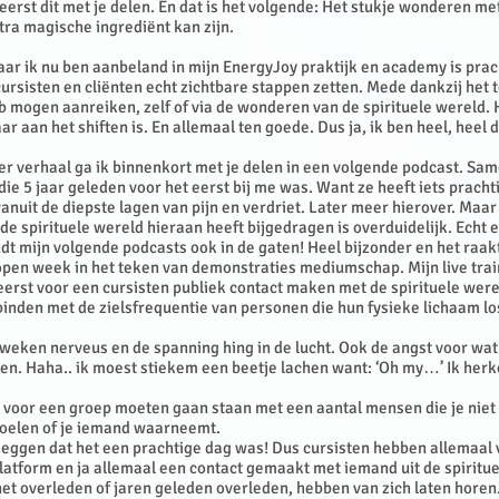
 eerst dit met je delen. En dat is het volgende: Het stukje wonderen me
tra magische ingrediënt kan zijn.
ar ik nu ben aanbeland in mijn EnergyJoy praktijk en academy is prach
cursisten en cliënten echt zichtbare stappen zetten. Mede dankzij het
b mogen aanreiken, zelf of via de wonderen van de spirituele wereld.
ar aan het shiften is. En allemaal ten goede. Dus ja, ik ben heel, heel
er verhaal ga ik binnenkort met je delen in een volgende podcast. Sa
 die 5 jaar geleden voor het eerst bij me was. Want ze heeft iets prach
vanuit de diepste lagen van pijn en verdriet. Later meer hierover. Maar
 de spirituele wereld hieraan heeft bijgedragen is overduidelijk. Echt 
dt mijn volgende podcasts ook in de gaten! Heel bijzonder en het raa
open week in het teken van demonstraties mediumschap. Mijn live tra
eerst voor een cursisten publiek contact maken met de spirituele wer
binden met de zielsfrequentie van personen die hun fysieke lichaam l
weken nerveus en de spanning hing in de lucht. Ook de angst voor wat
n. Haha.. ik moest stiekem een beetje lachen want: ‘Oh my…’ Ik herk
 voor een groep moeten gaan staan met een aantal mensen die je niet
oelen of je iemand waarneemt.
zeggen dat het een prachtige dag was! Dus cursisten hebben allemaal
latform en ja allemaal een contact gemaakt met iemand uit de spiritu
net overleden of jaren geleden overleden, hebben van zich laten horen