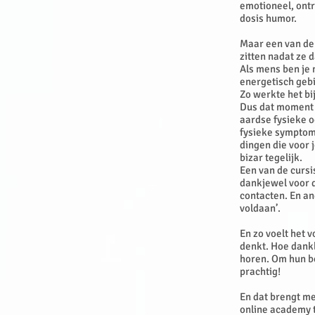
emotioneel, ontr
dosis humor.
Maar een van de 
zitten nadat ze 
Als mens ben je 
energetisch gebi
Zo werkte het bij
Dus dat moment d
aardse fysieke o
fysieke symptome
dingen die voor 
bizar tegelijk.
Een van de cursi
dankjewel voor d
contacten. En an
voldaan’.
En zo voelt het v
denkt. Hoe dankb
horen. Om hun b
prachtig!
En dat brengt me
online academy 