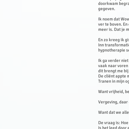
doorkwam begrav
gegeven.
Ik noem dat Wow
ver te boven. En 
meer is. Dat je 
En zo kreeg ik gi
Inn transformati
hypnotherapie s
Ik ga verder nie
vaak naar voren 
dit brengt me bi
De cliënt appte m
Tranen in mijn o
Want vrijheid, be
Vergeving, daar 
Want dat we all
De vraag is: Hoe
Is het leed door