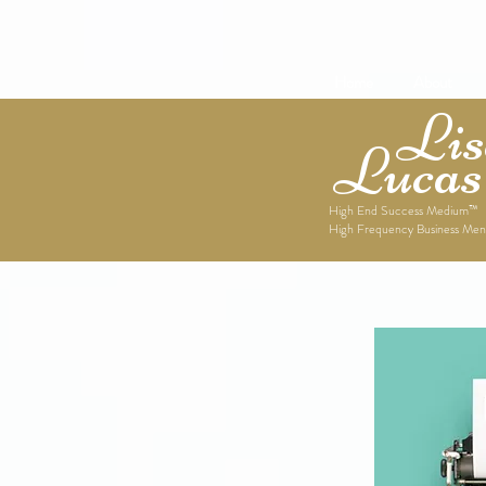
Home
About
Lise
Lucas
High End Success Medium™
High Frequency Business Men