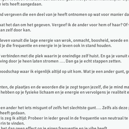
e iets heeft aangedaan.
nd vergeven die een deel van je heeft ontnomen op wat voor manier d
gaat het dan om het gegeven. Vergeef ik de ander voor hem of haar? Of 
an zelf door kan.
ft leven vanuit die lage energie van wrok, onmacht, boosheid, woede en 
 je die frequentie en energie in je leven ook in stand houden.
 verbinden met die plek waarin je oneindige zelf huist. En ga je vanuit 
ving door je heen laten stromen …. Dan ga je echt stappen zetten.
boodschap waar ik eigenlijk altijd op uit kom. Wat je een ander gunt, gu
en, de plaatjes en de woorden die je zegt tegen jezelf, die je mind m
 hebben op je fysieke lichaam en je energie en vervolgens je realiteit 
een ander het iets misgunt of zelfs het slechtste gunt…. Zelfs als deze
 heeft gedaan.
 is zeg ik altijd: Probeer in ieder geval in de frequentie van neutraal te
erin te vinden.
t dan geen effect op je eigen frequentie en je vibe heeft.