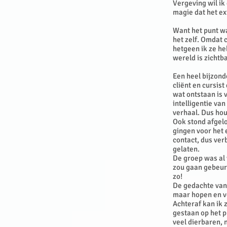
Vergeving wil ik
magie dat het ex
Want het punt wa
het zelf. Omdat 
hetgeen ik ze he
wereld is zichtba
Een heel bijzond
cliënt en cursist
wat ontstaan is 
intelligentie van
verhaal. Dus hou
Ook stond afgel
gingen voor het 
contact, dus ver
gelaten.
De groep was al 
zou gaan gebeure
zo!
De gedachte van
maar hopen en v
Achteraf kan ik 
gestaan op het p
veel dierbaren, 