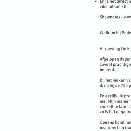
En je het direct
vibe uitkomst!
Shownotes:
www.
Welkom bij Podc
Vergeving; De k
Afgelopen dagen 
zoveel prachtige
beleefd.
Bij het maken v
ik nu bij de 75e
En eerlijk, ik p
me. Mijn manier i
vanzelf te laten
zo is het gegaan
Opeens komt het
inspireert en ra