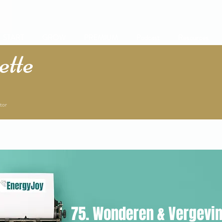
START
GROW
PREMIUM
Podcast
Resources
tte
tor
75. Wonderen & Vergevi