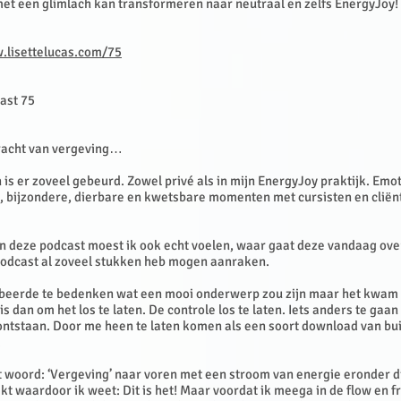
 met een glimlach kan transformeren naar neutraal en zelfs EnergyJoy!
lisettelucas.com/75
ast 75
racht van vergeving…
is er zoveel gebeurd. Zowel privé als in mijn EnergyJoy praktijk. Emot
, bijzondere, dierbare en kwetsbare momenten met cursisten en cliën
an deze podcast moest ik ook echt voelen, waar gaat deze vandaag ov
 podcast al zoveel stukken heb mogen aanraken.
robeerde te bedenken wat een mooi onderwerp zou zijn maar het kwam 
s dan om het los te laten. De controle los te laten. Iets anders te gaan
 ontstaan. Door me heen te laten komen als een soort download van bu
.
 woord: ‘Vergeving’ naar voren met een stroom van energie eronder d
akt waardoor ik weet: Dit is het! Maar voordat ik meega in de flow en 