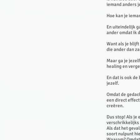
iemand anders j
Hoe kan je iema
En uiteindelijk 
ander omdat ik d
Want als je blij
die ander dan zal
Maar ga je jezelf
healing en verge
En dat is ook de 
jezelf.
Omdat de gedacht
een direct effect
creëren.
Dus stop! Als je 
verschrikkelijks
Als dat het geval
soort nulpunt hi
Waarom? Omdat he