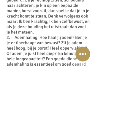
gebeurd. Ga je rechtop zitten, schouders
naar achteren, je kin op een bepaalde
manier, borst vooruit, dan voel je dat je in je
kracht komt te staan. Denk vervolgens ook
maar: Ik ben krachtig, ik ben zelfbewust, en
als je deze houding het uitstraalt dan voel
je het meteen.
2. Ademhaling: Hoe haal jij adem? Ben je
je er überhaupt van bewust? Zit je adem
heel hoog, bij je borst? Heel oppervlakkig?
Of adem je juist heel diep? En benut je je
hele longcapaciteit? Een goede diepe
ademhaling is essentieel om goed geaard
te zijn.
3. Ontspanningsoefeningen zijn ook een
perfect manier om te aarden, denk maar
aan bijvoorbeeld yoga.
4. En Goed slapen: en voor de meeste
mensen is een nachtrust van 7-8 uur echt
noodzakelijk. Daar hoor ik zelf ook bij. Kom
ik niet aan mijn nachtrust, dan merk ik dat
direct. Kan ik minder goed aarden, ben ik
sneller afgeleid, dus nachtrust is
essentieel. Zie het maar gewoon als het
opladen van je batterij.