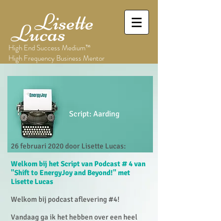
Lisette
Lucas
High End Success Medium™
High Frequency Business Mentor
Script: Aarding
26 februari 2020 door Lisette Lucas:
Welkom bij het Script van Podcast # 4 van
"Shift to EnergyJoy and Beyond!" met
Lisette Lucas
Welkom bij podcast aflevering #4!
Vandaag ga ik het hebben over een heel