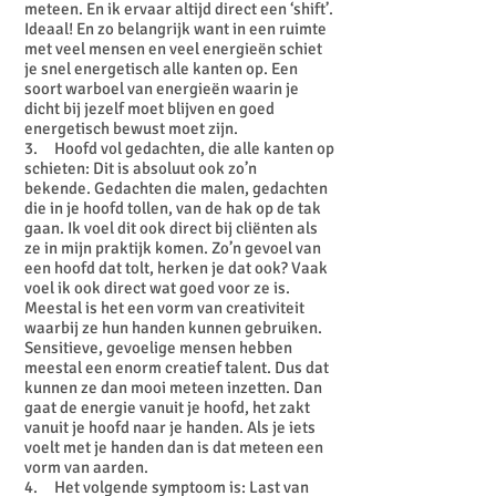
meteen. En ik ervaar altijd direct een ‘shift’.
Ideaal! En zo belangrijk want in een ruimte
met veel mensen en veel energieën schiet
je snel energetisch alle kanten op. Een
soort warboel van energieën waarin je
dicht bij jezelf moet blijven en goed
energetisch bewust moet zijn.
3. Hoofd vol gedachten, die alle kanten op
schieten: Dit is absoluut ook zo’n
bekende. Gedachten die malen, gedachten
die in je hoofd tollen, van de hak op de tak
gaan. Ik voel dit ook direct bij cliënten als
ze in mijn praktijk komen. Zo’n gevoel van
een hoofd dat tolt, herken je dat ook? Vaak
voel ik ook direct wat goed voor ze is.
Meestal is het een vorm van creativiteit
waarbij ze hun handen kunnen gebruiken.
Sensitieve, gevoelige mensen hebben
meestal een enorm creatief talent. Dus dat
kunnen ze dan mooi meteen inzetten. Dan
gaat de energie vanuit je hoofd, het zakt
vanuit je hoofd naar je handen. Als je iets
voelt met je handen dan is dat meteen een
vorm van aarden.
4. Het volgende symptoom is: Last van