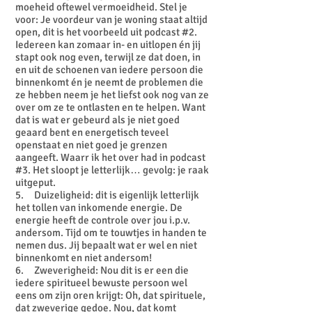
moeheid oftewel vermoeidheid. Stel je
voor: Je voordeur van je woning staat altijd
open, dit is het voorbeeld uit podcast #2.
Iedereen kan zomaar in- en uitlopen én jij
stapt ook nog even, terwijl ze dat doen, in
en uit de schoenen van iedere persoon die
binnenkomt én je neemt de problemen die
ze hebben neem je het liefst ook nog van ze
over om ze te ontlasten en te helpen. Want
dat is wat er gebeurd als je niet goed
geaard bent en energetisch teveel
openstaat en niet goed je grenzen
aangeeft. Waarr ik het over had in podcast
#3. Het sloopt je letterlijk… gevolg: je raak
uitgeput.
5. Duizeligheid: dit is eigenlijk letterlijk
het tollen van inkomende energie. De
energie heeft de controle over jou i.p.v.
andersom. Tijd om te touwtjes in handen te
nemen dus. Jij bepaalt wat er wel en niet
binnenkomt en niet andersom!
6. Zweverigheid: Nou dit is er een die
iedere spiritueel bewuste persoon wel
eens om zijn oren krijgt: Oh, dat spirituele,
dat zweverige gedoe. Nou, dat komt