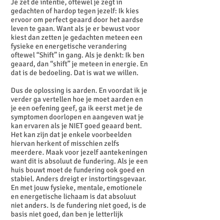
Je zet de intentie, oftewel je zegt in
gedachten of hardop tegen jezelf: Ik kies
ervoor om perfect geaard door het aardse
leven te gaan. Want als je er bewust voor
kiest dan zetten je gedachten meteen een
fysieke en energetische verandering
oftewel “Shift” in gang. Als je denkt: Ik ben
geaard, dan “shift” je meteen in energie. En
dat is de bedoeling. Dat is wat we willen.
Dus de oplossing is aarden. En voordat ik je
verder ga vertellen hoe je moet aarden en
je een oefening geef, ga ik eerst met je de
symptomen doorlopen en aangeven wat je
kan ervaren als je NIET goed geaard bent.
Het kan zijn dat je enkele voorbeelden
hiervan herkent of misschien zelfs
meerdere. Maak voor jezelf aantekeningen
want dit is absoluut de fundering. Als je een
huis bouwt moet de fundering ook goed en
stabiel. Anders dreigt er instortingsgevaar.
En met jouw fysieke, mentale, emotionele
en energetische lichaam is dat absoluut
niet anders. Is de fundering niet goed, is de
basis niet goed, dan ben je letterlijk