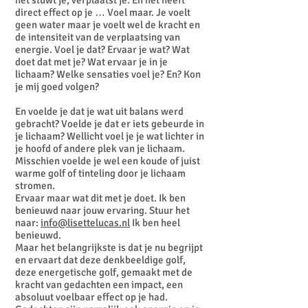
het stuwt je, verplaatst je. En het heeft
direct effect op je … Voel maar. Je voelt
geen water maar je voelt wel de kracht en
de intensiteit van de verplaatsing van
energie. Voel je dat? Ervaar je wat? Wat
doet dat met je? Wat ervaar je in je
lichaam? Welke sensaties voel je? En? Kon
je mij goed volgen?
En voelde je dat je wat uit balans werd
gebracht? Voelde je dat er iets gebeurde in
je lichaam? Wellicht voel je je wat lichter in
je hoofd of andere plek van je lichaam.
Misschien voelde je wel een koude of juist
warme golf of tinteling door je lichaam
stromen.
Ervaar maar wat dit met je doet. Ik ben
benieuwd naar jouw ervaring. Stuur het
naar:
info@lisettelucas.nl
Ik ben heel
benieuwd.
Maar het belangrijkste is dat je nu begrijpt
en ervaart dat deze denkbeeldige golf,
deze energetische golf, gemaakt met de
kracht van gedachten een impact, een
absoluut voelbaar effect op je had.