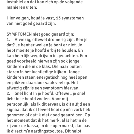
instabiel en dat kan zich op de volgende
manieren uiten:
Hier volgen, houd je vast, 13 symstomen
van niet goed geaard zijn.
SYMPTOMEN niet goed geaard zijn:
1. Afwezig, oftewel dromerig zijn. Ken je
dat? Je bent er wel en je bent er niet. Je
hebt moeite je hoofd erbij te houden. En
kan heerlijk wegdrijven in gedachten. Een
goed voorbeeld hiervan zijn ook jonge
kinderen die in de klas. Die naar buiten
staren in het luchtledige kijken. Jonge
kinderen staan energetisch nog heel open
en pikken daardoor vaak veel op. Het
afwezig zijn is een symptoom hiervan.
2. Snel licht in je hoofd. Oftewel, je snel
licht in je hoofd voelen. Voor mij
persoonlijk, als ik dit ervaar, is dit altijd een
signaal dat ik of teveel hooi op m’n vork heb
genomen of dat ik niet goed geaard ben. Op
het moment dat ik het merk, al is het in de
rij voor de kassa, in de supermarkt, dan pas
ik direct m’n aardingstool toe. Dit helpt