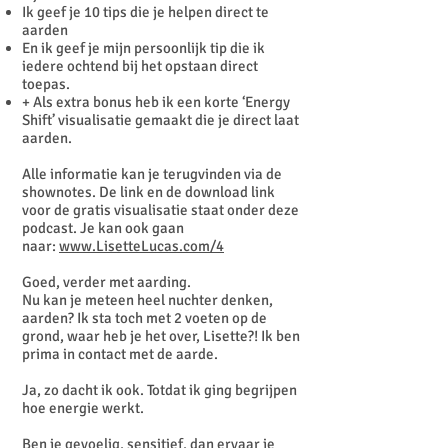
Ik geef je 10 tips die je helpen direct te
aarden
En ik geef je mijn persoonlijk tip die ik
iedere ochtend bij het opstaan direct
toepas.
+ Als extra bonus heb ik een korte ‘Energy
Shift’ visualisatie gemaakt die je direct laat
aarden.
Alle informatie kan je terugvinden via de
shownotes. De link en de download link
voor de gratis visualisatie staat onder deze
podcast. Je kan ook gaan
naar:
www.LisetteLucas.com/4
Goed, verder met aarding.
Nu kan je meteen heel nuchter denken,
aarden? Ik sta toch met 2 voeten op de
grond, waar heb je het over, Lisette?! Ik ben
prima in contact met de aarde.
Ja, zo dacht ik ook. Totdat ik ging begrijpen
hoe energie werkt.
Ben je gevoelig, sensitief, dan ervaar je