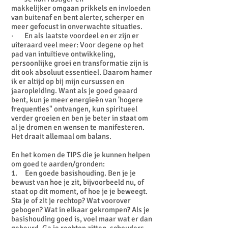
makkelijker omgaan prikkels en invloeden
van buitenaf en bent alerter, scherper en
meer gefocust in onverwachte situaties.
· En als laatste voordeel en er zijn er
uiteraard veel meer: Voor degene op het
pad van intuïtieve ontwikkeling,
persoonlijke groei en transformatie zijn is
dit ook absoluut essentieel. Daarom hamer
ik er altijd op bij mijn cursussen en
jaaropleiding. Want als je goed geaard
bent, kun je meer energieën van 'hogere
frequenties" ontvangen, kun spiritueel
verder groeien en ben je beter in staat om
al je dromen en wensen te manifesteren.
Het draait allemaal om balans.
En het komen de TIPS die je kunnen helpen
om goed te aarden/gronden:
1. Een goede basishouding. Ben je je
bewust van hoe je zit, bijvoorbeeld nu, of
staat op dit moment, of hoe je je beweegt.
Sta je of zit je rechtop? Wat voorover
gebogen? Wat in elkaar gekrompen? Als je
basishouding goed is, voel maar wat er dan