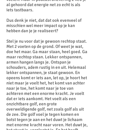
al gehoord dat energie net zo echt is als
iets tastbaars.
Dus denk je niet, dat dat ook evenveel of
misschien wel meer impact op je kan
hebben dan je je realiseert?
Stel je nu voor dat je gewoon rechtop staat.
Met 2 voeten op de grond. Of weet je wat,
doe het maar. Ga maar staan, heel goed. Ga
maar rechtop staan. Lekker ontspannen,
armen hangen langs je. Ontspan je
schouders, adem rustig in en uit. Helemaal
lekker ontspannen, je staat gewoon. En
opeens komt er iets aan, let op, je hoort het
niet maar je voelt het, het komt van achter
naar je toe, het komt naar je toe van
achteren met een enorme kracht. Je voelt
dat er iets aankomt. Het voelt als een
onzichtbare golf, een grote
overweldigende golf, net zoals golf als uit
de zee. Die golf voel je tegen komen en
botst tegen je aan en het duwt je lichaam
met enorme kracht naar voren. Het duwt je,