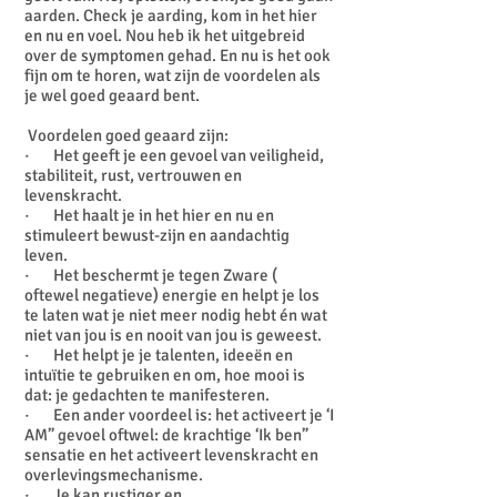
aarden. Check je aarding, kom in het hier
en nu en voel. Nou heb ik het uitgebreid
over de symptomen gehad. En nu is het ook
fijn om te horen, wat zijn de voordelen als
je wel goed geaard bent.
Voordelen goed geaard zijn:
· Het geeft je een gevoel van veiligheid,
stabiliteit, rust, vertrouwen en
levenskracht.
· Het haalt je in het hier en nu en
stimuleert bewust-zijn en aandachtig
leven.
· Het beschermt je tegen Zware (
oftewel negatieve) energie en helpt je los
te laten wat je niet meer nodig hebt én wat
niet van jou is en nooit van jou is geweest.
· Het helpt je je talenten, ideeën en
intuïtie te gebruiken en om, hoe mooi is
dat: je gedachten te manifesteren.
· Een ander voordeel is: het activeert je ‘I
AM” gevoel oftwel: de krachtige ‘Ik ben”
sensatie en het activeert levenskracht en
overlevingsmechanisme.
· Je kan rustiger en