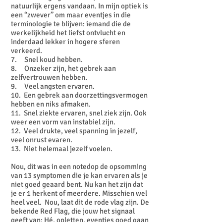
natuurlijk ergens vandaan. In mijn optiek is
een “zwever” om maar eventjes in die
terminologie te blijven: iemand die de
werkelijkheid het liefst ontvlucht en
inderdaad lekker in hogere sferen
verkeerd.
7. Snel koud hebben.
8. Onzeker zijn, het gebrek aan
zelfvertrouwen hebben.
9. Veel angsten ervaren.
10. Een gebrek aan doorzettingsvermogen
hebben en niks afmaken.
11. Snel ziekte ervaren, snel ziek zijn. Ook
weer een vorm van instabiel zijn.
12. Veel drukte, veel spanning in jezelf,
veel onrust evaren.
13. Niet helemaal jezelf voelen.
Nou, dit was in een notedop de opsomming
van 13 symptomen die je kan ervaren als je
niet goed geaard bent. Nu kan het zijn dat
je er 1 herkent of meerdere. Misschien wel
heel veel. Nou, laat dit de rode vlag zijn. De
bekende Red Flag, die jouw het signaal
geeft van: Hé, opletten, eventjes goed gaan