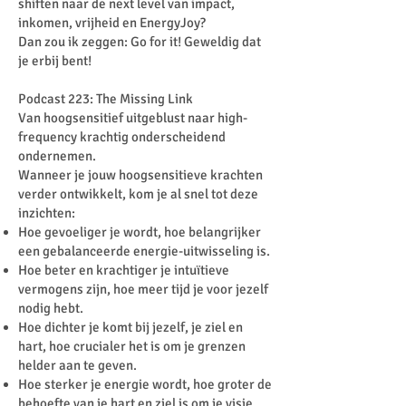
shiften naar de next level van impact,
inkomen, vrijheid en EnergyJoy?
Dan zou ik zeggen: Go for it! Geweldig dat
je erbij bent!
Podcast 223: The Missing Link
Van hoogsensitief uitgeblust naar high-
frequency krachtig onderscheidend
ondernemen.
Wanneer je jouw hoogsensitieve krachten
verder ontwikkelt, kom je al snel tot deze
inzichten:
Hoe gevoeliger je wordt, hoe belangrijker
een gebalanceerde energie-uitwisseling is.
Hoe beter en krachtiger je intuïtieve
vermogens zijn, hoe meer tijd je voor jezelf
nodig hebt.
Hoe dichter je komt bij jezelf, je ziel en
hart, hoe crucialer het is om je grenzen
helder aan te geven.
Hoe sterker je energie wordt, hoe groter de
behoefte van je hart en ziel is om je visie