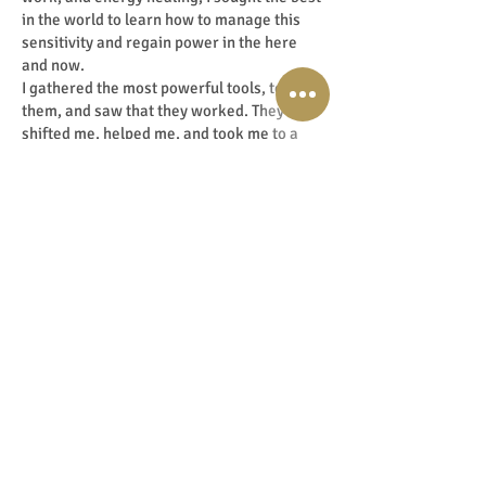
in the world to learn how to manage this
sensitivity and regain power in the here
and now.
I gathered the most powerful tools, tested
them, and saw that they worked. They
shifted me, helped me, and took me to a
new level. I saw this transformation in my
clients, students, and trainees too.
That's when I knew I had GOLD.
From this gold, I created a formula: 15
Golden Tiles for your High-Frequency
Business path. This formula brings you step
by step to unlimited success. It is unique for
each person and aligns with your soulful
purpose.
Are you ready to break through barriers
and embrace your ultimate stardust
potential?
Feel a YES!
If you're ready for my unique formula for
powerful high-frequency transformation at