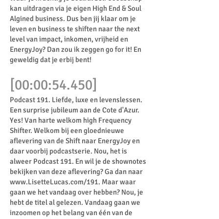
kan uitdragen via je eigen High End & Soul
Algined business. Dus ben jij klaar om je
leven en business te shiften naar the next
level van impact, inkomen, vrijheid en
EnergyJoy? Dan zou ik zeggen go for it! En
geweldig dat je erbij bent!
[00:00:54.450]
Podcast 191. Liefde, luxe en levenslessen.
Een surprise jubileum aan de Cote d'Azur.
Yes! Van harte welkom high Frequency
Shifter. Welkom bij een gloednieuwe
aflevering van de Shift naar EnergyJoy en
daar voorbij podcastserie. Nou, het is
alweer Podcast 191. En wil je de shownotes
bekijken van deze aflevering? Ga dan naar
www.LisetteLucas.com/191.
Maar waar
gaan we het vandaag over hebben? Nou, je
hebt de titel al gelezen. Vandaag gaan we
inzoomen op het belang van één van de