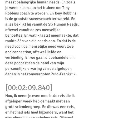
meest belangrijke human needs. En zoals
je weet ik ben aan het trainen om Tony
Robbins coach te worden. En Tony Robbins
is de grootste succescoach ter wereld. En
alles bekijkt hij vanuit de Six Human Needs,
oftewel vanuit de zes menselijke
behoeftes. En wat ik laatst meemaakte, dat
raakte één van die needs aan. En dat is de
need voor, de menselijke need voor: love
and connection, oftewel liefde en
verbinding. En we gaan dit behandelen in
deze podcast aan de hand van mijn
persoonlijke ervaring van de afgelopen
dagen in het zonovergoten Zuid-Frankrijk.
[00:02:09.840]
Nou, ik neem je even mee in de reis die ik
afgelopen week heb gemaakt met een
grote vriendengroep. En dit was een reis,
en het had iets heel bijzonders, want het
was eigenlijk een geheime reis. Oftewel