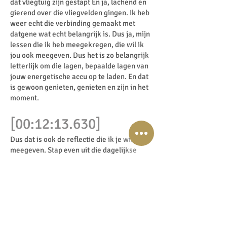
dat vliegtuig zijn gestapt En ja, lachend en
gierend over die vliegvelden gingen. Ik heb
weer echt die verbinding gemaakt met
datgene wat echt belangrijk is. Dus ja, mijn
lessen die ik heb meegekregen, die wil ik
jou ook meegeven. Dus het is zo belangrijk
letterlijk om die lagen, bepaalde lagen van
jouw energetische accu op te laden. En dat
is gewoon genieten, genieten en zijn in het
moment.
[00:12:13.630]
Dus dat is ook de reflectie die ik je wil
meegeven. Stap even uit die dagelijkse
sleur en ga volledig aanwezig zijn in het
hier en nu. Want dat is een absolute
verademing. En waar je dat ook doet, of je
dat bij de oesterbar in Saint Tropez doet,
dansend op de tafels in Saint Tropez. Of
gewoon lekker vanuit je huiskamer, zittend
op de bank, op wat voor manier dan ook. En