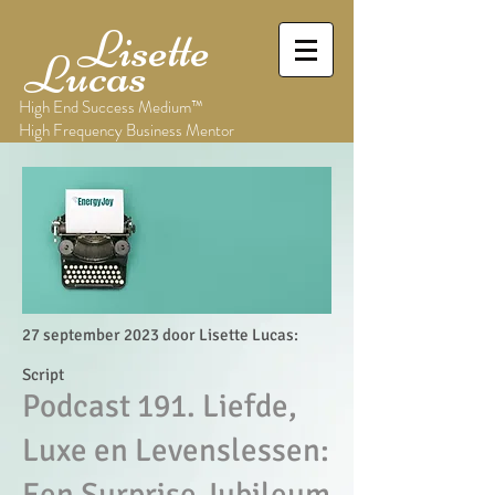
Lisette
Lucas
High End Success Medium™
High Frequency Business Mentor
27 september 2023 door Lisette Lucas:
Script
Podcast 191. Liefde,
Luxe en Levenslessen:
Een Surprise Jubileum