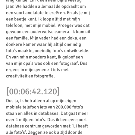
lang kende. En ik ken hem bijna veertig
jaar. We hadden allemaal de opdracht om
een soort anekdote te creëren. En als je mij
een beetje kent. Ik loop altijd met mijn
telefoon, met mijn mobiel. Vroeger was dat
gewoon een ouderwetse camera. Ik kom uit
een familie. Mijn vader had een doka, een
donkere kamer waar hij altijd oneindig
foto's maakte, oneindig foto's ontwikkelde.
En van mijn moeders kant, ik geloof een
van mijn opa's was ook een fotograaf. Dus
ergens in mijn genen zit iets met
creativiteit en fotografie.
[00:06:42.120]
Dus ja, ik heb alleen al op mijn eigen
mobiele telefoon iets van 200.000 foto's
staan en alles in databases. Dat gaat meer
over 1 miljoen foto's. Dus ik ben een soort
database centrum geworden met: 'Li heeft
alle foto's'. Zeggen ze ook altijd door de