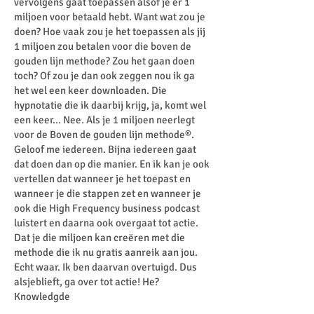
vervolgens gaat toepassen alsof je er 1
miljoen voor betaald hebt. Want wat zou je
doen? Hoe vaak zou je het toepassen als jij
1 miljoen zou betalen voor die boven de
gouden lijn methode? Zou het gaan doen
toch? Of zou je dan ook zeggen nou ik ga
het wel een keer downloaden. Die
hypnotatie die ik daarbij krijg, ja, komt wel
een keer... Nee. Als je 1 miljoen neerlegt
voor de Boven de gouden lijn methode®.
Geloof me iedereen. Bijna iedereen gaat
dat doen dan op die manier. En ik kan je ook
vertellen dat wanneer je het toepast en
wanneer je die stappen zet en wanneer je
ook die High Frequency business podcast
luistert en daarna ook overgaat tot actie.
Dat je die miljoen kan creëren met die
methode die ik nu gratis aanreik aan jou.
Echt waar. Ik ben daarvan overtuigd. Dus
alsjeblieft, ga over tot actie! He?
Knowledgde