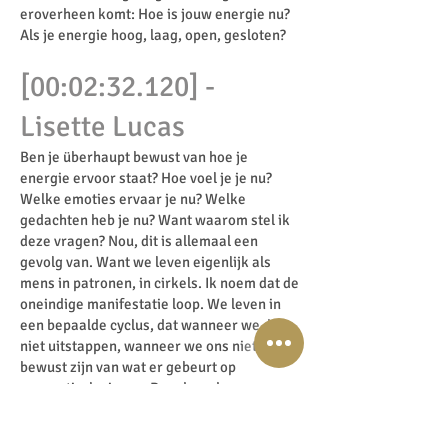
eroverheen komt: Hoe is jouw energie nu?
Als je energie hoog, laag, open, gesloten?
[00:02:32.120] -
Lisette Lucas
Ben je überhaupt bewust van hoe je
energie ervoor staat? Hoe voel je je nu?
Welke emoties ervaar je nu? Welke
gedachten heb je nu? Want waarom stel ik
deze vragen? Nou, dit is allemaal een
gevolg van. Want we leven eigenlijk als
mens in patronen, in cirkels. Ik noem dat de
oneindige manifestatie loop. We leven in
een bepaalde cyclus, dat wanneer we daar
niet uitstappen, wanneer we ons niet
bewust zijn van wat er gebeurt op
energetisch niveau. Dan door de
onzichtbare golven van energie. Ben je
stukken aan het neerzetten waarvan je niet