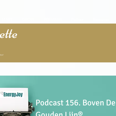
START
GROW
PREMIUM
Podcast
Resources
tte
tor
Podcast 156. Boven De
Gouden Lijn®