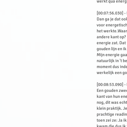
werkt qua energ
[00:07:56.030] -
Dan ga je dat oo
voor energetisch
het werkte.Waaro
andere kant op? N
energie zat. Dat
gouden lijn en i
Mijn energie gaa
natuurlijk in 't
moment dus inder
werkelijk een g
[00:08:53.090] -
Een gouden zwee
kant van hun ene
nog, dit was echt
klein praktijk. J
prachtige readin
toen zei ze: Ja 
kwam die dus ik 