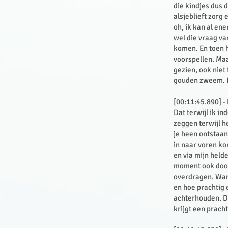
die kindjes dus d
alsjeblieft zorg 
oh, ik kan al ene
wel die vraag van
komen. En toen h
voorspellen. Maa
gezien, ook niet
gouden zweem. Ha
[00:11:45.890] -
Dat terwijl ik i
zeggen terwijl h
je heen ontstaan
in naar voren ko
en via mijn held
moment ook door 
overdragen. Want
en hoe prachtig 
achterhouden. Du
krijgt een prac