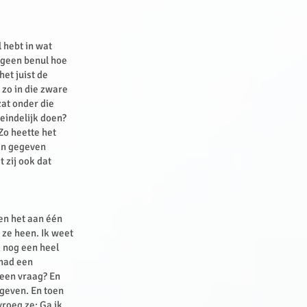
 hebt in wat
 geen benul hoe
et juist de
 zo in die zware
zat onder die
teindelijk doen?
Zo heette het
een gegeven
 zij ook dat
en het aan één
 ze heen. Ik weet
k nog een heel
 had een
 een vraag? En
 geven. En toen
vroeg ze: Ga ik