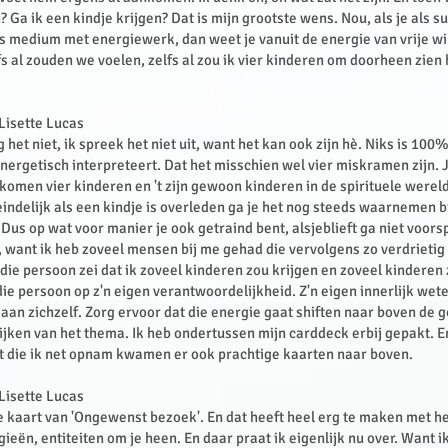
Ga ik een kindje krijgen? Dat is mijn grootste wens. Nou, als je als 
ls medium met energiewerk, dan weet je vanuit de energie van vrije wil
fs al zouden we voelen, zelfs al zou ik vier kinderen om doorheen zien
 Lisette Lucas
 het niet, ik spreek het niet uit, want het kan ook zijn hè. Niks is 100%
nergetisch interpreteert. Dat het misschien wel vier miskramen zijn. Ja
 komen vier kinderen en 't zijn gewoon kinderen in de spirituele wereld
eindelijk als een kindje is overleden ga je het nog steeds waarnemen bi
 Dus op wat voor manier je ook getraind bent, alsjeblieft ga niet voors
want ik heb zoveel mensen bij me gehad die vervolgens zo verdrietig
die persoon zei dat ik zoveel kinderen zou krijgen en zoveel kinderen 
 die persoon op z'n eigen verantwoordelijkheid. Z'n eigen innerlijk wete
an zichzelf. Zorg ervoor dat die energie gaat shiften naar boven de go
jken van het thema. Ik heb ondertussen mijn carddeck erbij gepakt. En
t die ik net opnam kwamen er ook prachtige kaarten naar boven.
 Lisette Lucas
de kaart van 'Ongewenst bezoek'. En dat heeft heel erg te maken met
ieën, entiteiten om je heen. En daar praat ik eigenlijk nu over. Want i