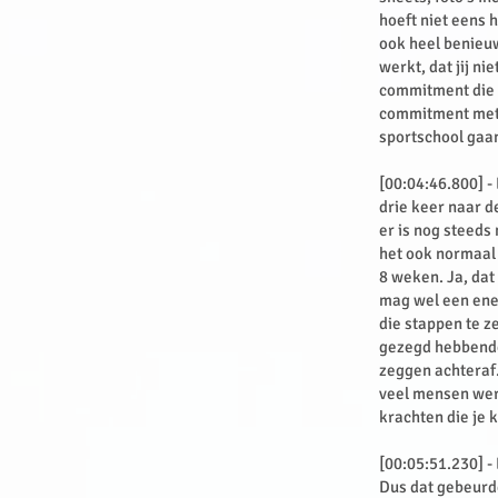
hoeft niet eens 
ook heel benieuw
werkt, dat jij ni
commitment die j
commitment met j
sportschool gaa
[00:04:46.800] -
drie keer naar d
er is nog steeds
het ook normaal 
8 weken. Ja, dat
mag wel een ener
die stappen te ze
gezegd hebbende,
zeggen achteraf
veel mensen werk
krachten die je 
[00:05:51.230] -
Dus dat gebeurde