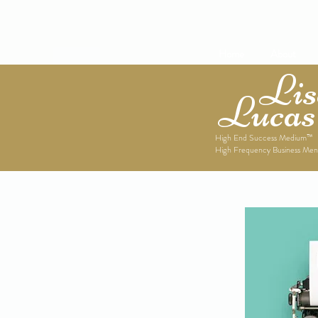
Home
About
Lise
Lucas
High End Success Medium™
High Frequency Business Men