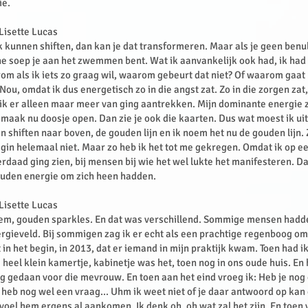
ie.
 Lisette Lucas
k kunnen shiften, dan kan je dat transformeren. Maar als je geen benul
e soep je aan het zwemmen bent. Wat ik aanvankelijk ook had, ik had
m als ik iets zo graag wil, waarom gebeurt dat niet? Of waarom gaat h
ou, omdat ik dus energetisch zo in die angst zat. Zo in die zorgen zat,
 ik er alleen maar meer van ging aantrekken. Mijn dominante energie 
k maak nu doosje open. Dan zie je ook die kaarten. Dus wat moest ik ui
n shiften naar boven, de gouden lijn en ik noem het nu de gouden lijn. 
 begin helemaal niet. Maar zo heb ik het tot me gekregen. Omdat ik op 
daad ging zien, bij mensen bij wie het wel lukte het manifesteren. Dat
ouden energie om zich heen hadden.
 Lisette Lucas
m, gouden sparkles. En dat was verschillend. Sommige mensen hadd
rgieveld. Bij sommigen zag ik er echt als een prachtige regenboog om
 in het begin, in 2013, dat er iemand in mijn praktijk kwam. Toen had i
e heel klein kamertje, kabinetje was het, toen nog in ons oude huis. En
g gedaan voor die mevrouw. En toen aan het eind vroeg ik: Heb je nog
ik heb nog wel een vraag... Uhm ik weet niet of je daar antwoord op kan
voel hem ergens al aankomen. Ik denk oh, oh wat zal het zijn. En toen 