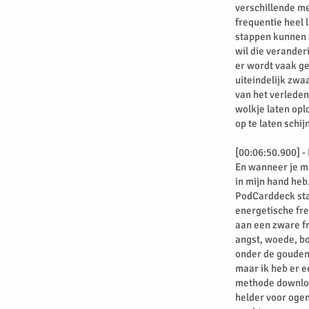
verschillende me
frequentie heel 
stappen kunnen z
wil die verander
er wordt vaak ge
uiteindelijk zwaa
van het verleden 
wolkje laten opl
op te laten schij
[00:06:50.900] -
En wanneer je mi
in mijn hand heb
PodCarddeck staat
energetische fre
aan een zware fr
angst, woede, bo
onder de gouden l
maar ik heb er e
methode download
helder voor ogen.