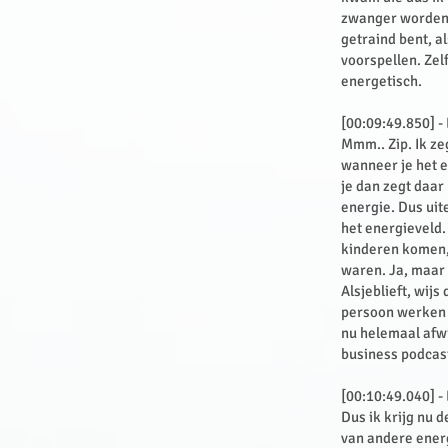
zwanger worden? 
getraind bent, a
voorspellen. Zel
energetisch.
[00:09:49.850] -
Mmm.. Zip. Ik zeg
wanneer je het e
je dan zegt daar
energie. Dus uit
het energieveld.
kinderen komen, 
waren. Ja, maar 
Alsjeblieft, wijs
persoon werken a
nu helemaal afwi
business podcas
[00:10:49.040] -
Dus ik krijg nu 
van andere energ