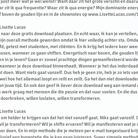
 juist meer wat je wel wenst? Want daar zit het grote verschil en daaru
 zit ik qua frequentie? Waar zit ik qua energie? Mijn dominante energ
of boven de gouden lijn en in de shownotes op
www.LisetteLucas.com/
 Lisette Lucas
k naar deze gratis download plaatsen. En echt waar, ik kan je vertellen,
 mijn overall methode geworden omdat ik hier volledig achter sta. Omda
fd, getest met studenten, met cliënten. En ik krijg het iedere keer we
assen, wanneer ze gaan shiften. Energetisch naar boven, die gouden li
n in je leven? Gaan er zoveel prachtige dingen gemanifesteerd worde
 wanneer je deze download binnenhaalt. Wanneer je het dus inderdaad
t doen. Want niets gaat vanzelf. Dus heb je geen zin, heb je zo iets va
wel hoe het allemaal loopt en reilt en zeilt. Ga het dan niet downloade
 jouw tijd. En ook dan geef ik liever deze download weg aan iemand 
k werk graag met mensen die die passie en dat vuur voelen. En die dus
n doorbreken, willen loslaten, willen transformeren.
 Lisette Lucas
m helder te krijgen van dat het niet vanzelf gaat. Niks gaat vanzelf. Du
il je transformeren? Wil je shifts ervaren? Wil je manifesteren wat je 
oor doen. En in mijn methode die je meteen per e-mail toegestuurd krij
nclusief een hypnotatie die je kan gaan luisteren. Super simpele method