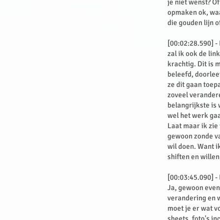
je niet wenst? Of
opmaken ok, waar
die gouden lijn 
[00:02:28.590] -
zal ik ook de lin
krachtig. Dit is
beleefd, doorlee
ze dit gaan toep
zoveel verandere
belangrijkste is
wel het werk gaa
Laat maar ik zie 
gewoon zonde van
wil doen. Want i
shiften en wille
[00:03:45.090] -
Ja, gewoon even o
verandering en w
moet je er wat v
sheets, foto's i