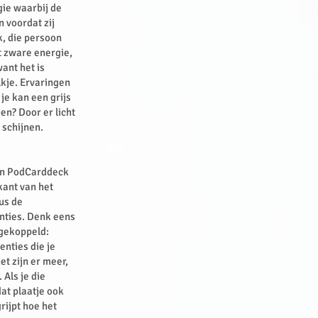
gie waarbij de
n voordat zij
k, die persoon
t zware energie,
ant het is
lkje. Ervaringen
 je kan een grijs
en? Door er licht
 schijnen.
mijn PodCarddeck
kant van het
dus de
enties. Denk eens
 gekoppeld:
nties die je
et zijn er meer,
Als je die
dat plaatje ook
rijpt hoe het