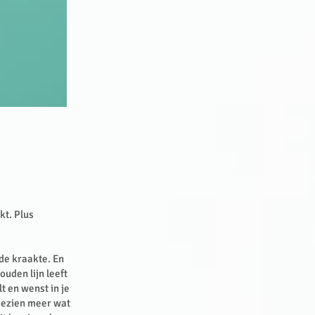
kt. Plus
ode kraakte. En
ouden lijn leeft
t en wenst in je
 gezien meer wat