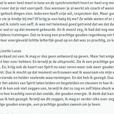
at is weer heel mooi in tune en de synchroniciteit hoort er heel erg moo
ervoor dat je niet voorspelt. Dus wanneer je al werkt als coach of wann
rgetisch dingen zien. Iedereen heeft vrije wil, respecteer dat. Maar goe
 zie je kindje bij me? Of krijg je een baby bij me? Ze wilde weten of er
ad ik zoiets van oeff, ik was net helemaal goed getraind dat we dat du
r wat er op dat moment gebeurde. En ik moest zeg, ik had dat nog noo
 tijdens trainingen. Dat ze kreeg een prachtige gouden regenboog om 
ar energieveld lichtte letterlijk goud op en dat was zo prachtig, zo k
 Lisette Lucas
nderdaad zei van: Ik mag er dus geen antwoord op geven. Maar het enig
et hier over hebben. En terwijl je de uitspreekt. Zie ik een prachtige 
. En, krijg ook de kaart van Spirit nu naar voren waar ook weer goude
mt. Dus ik mocht op dat moment vertrouwen wat ik waarnam via mijn e
erziende en helder voelende waarnemingen. En dat heb ik gezegd. Dus
het advies van Spirit laten leiden en begeleiden en steunen in hoe ik 
 ik kon ook niet zeggen van, terwijl ik dat zo zag en zelf bijna shock
en hoe krachtig vooral dat voelde, die gouden energie. Ik denk dat kan
s ik heb gezegd: Terwijl we dit zeggen, ik mag er verder niks over ze
htige gouden energie, een prachtige gouden zweem om je heen.