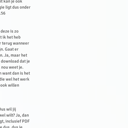
it kan je ook
ie ligt dus onder
156
 deze is zo
t ik het heb
er terug wanneer
jn. Gaat er
n. Ja, maar het
 download dat je
n nou weet je.
n want dan is het
die wel het werk
 ook willen
s wil jij
wel wilt? Ja, dan
gt, inclusief PDF
e dus, dus je