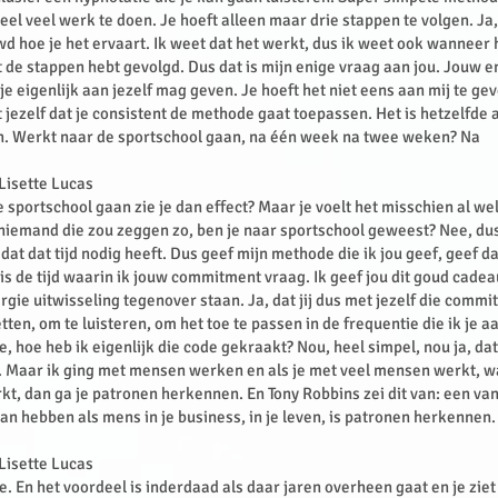
heel veel werk te doen. Je hoeft alleen maar drie stappen te volgen. Ja
d hoe je het ervaart. Ik weet dat het werkt, dus ik weet ook wanneer he
et de stappen hebt gevolgd. Dus dat is mijn enige vraag aan jou. Jouw e
e eigenlijk aan jezelf mag geven. Je hoeft het niet eens aan mij te ge
ezelf dat je consistent de methode gaat toepassen. Het is hetzelfde a
n. Werkt naar de sportschool gaan, na één week na twee weken? Na
 Lisette Lucas
e sportschool gaan zie je dan effect? Maar je voelt het misschien al wel
 niemand die zou zeggen zo, ben je naar sportschool geweest? Nee, du
dat dat tijd nodig heeft. Dus geef mijn methode die ik jou geef, geef d
 is de tijd waarin ik jouw commitment vraag. Ik geef jou dit goud cade
gie uitwisseling tegenover staan. Ja, dat jij dus met jezelf die com
tten, om te luisteren, om het toe te passen in de frequentie die ik je a
 hoe heb ik eigenlijk die code gekraakt? Nou, heel simpel, nou ja, dat
. Maar ik ging met mensen werken en als je met veel mensen werkt, w
t, dan ga je patronen herkennen. En Tony Robbins zei dit van: een van
kan hebben als mens in je business, in je leven, is patronen herkennen.
 Lisette Lucas
. En het voordeel is inderdaad als daar jaren overheen gaat en je ziet