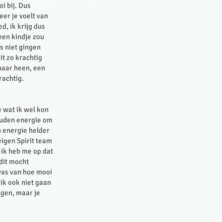
i bij. Dus
eer je voelt van
d, ik krijg dus
 een kindje zou
s niet gingen
it zo krachtig
haar heen, een
rachtig.
e wat ik wel kon
gouden energie om
n energie helder
igen Spirit team
 ik heb me op dat
dit mocht
 was van hoe mooi
 ik ook niet gaan
ggen, maar je