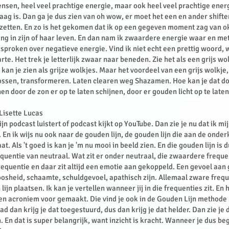
nsen, heel veel prachtige energie, maar ook heel veel prachtige ener
laag is. Dan ga je dus zien van oh wow, er moet het een en ander shifte
etten. En zo is het gekomen dat ik op een gegeven moment zag van o
ing in zijn of haar leven. En dan nam ik zwaardere energie waar en me
sproken over negatieve energie. Vind ik niet echt een prettig woord, w
rte. Het trek je letterlijk zwaar naar beneden. Zie het als een grijs wo
kan je zien als grijze wolkjes. Maar het voordeel van een grijs wolkje,
ossen, transformeren. Laten clearen weg Shazamen. Hoe kan je dat do
nen door de zon er op te laten schijnen, door er gouden licht op te laten
 Lisette Lucas
jn podcast luistert of podcast kijkt op YouTube. Dan zie je nu dat ik 
. En ik wijs nu ook naar de gouden lijn, de gouden lijn die aan de onder
. Als 't goed is kan je 'm nu mooi in beeld zien. En die gouden lijn is 
quentie van neutraal. Wat zit er onder neutraal, die zwaardere frequ
equentie en daar zit altijd een emotie aan gekoppeld. Een gevoel aan
osheid, schaamte, schuldgevoel, apathisch zijn. Allemaal zware freque
ijn plaatsen. Ik kan je vertellen wanneer jij in die frequenties zit. En h
en acroniem voor gemaakt. Die vind je ook in de Gouden Lijn methode . 
 dan krijg je dat toegestuurd, dus dan krijg je dat helder. Dan zie je 
 En dat is super belangrijk, want inzicht is kracht. Wanneer je dus beg