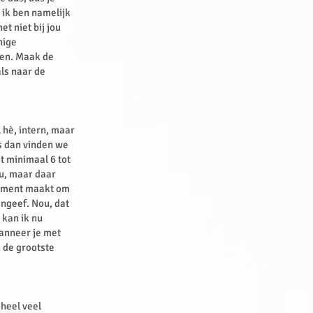
, ik ben namelijk
t niet bij jou
nige
ven. Maak de
ls naar de
 hè, intern, maar
s dan vinden we
at minimaal 6 tot
au, maar daar
mitment maakt om
angeef. Nou, dat
 kan ik nu
anneer je met
 de grootste
 heel veel